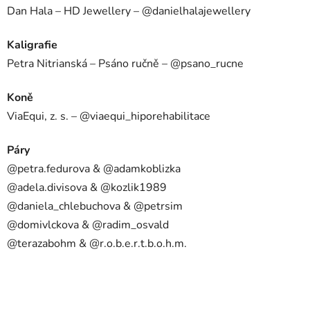
Dan Hala – HD Jewellery – @danielhalajewellery
Kaligrafie
Petra Nitrianská – Psáno ručně – @psano_rucne
Koně
ViaEqui, z. s. – @viaequi_hiporehabilitace
Páry
@petra.fedurova & @adamkoblizka
@adela.divisova & @kozlik1989
@daniela_chlebuchova & @petrsim
@domivlckova & @radim_osvald
@terazabohm & @r.o.b.e.r.t.b.o.h.m.