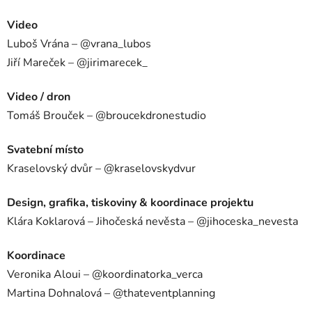
Video
Luboš Vrána – @vrana_lubos
Jiří Mareček – @jirimarecek_
Video / dron
Tomáš Brouček – @broucekdronestudio
Svatební místo
Kraselovský dvůr – @kraselovskydvur
Design, grafika, tiskoviny & koordinace projektu
Klára Koklarová – Jihočeská nevěsta – @jihoceska_nevesta
Koordinace
Veronika Aloui – @koordinatorka_verca
Martina Dohnalová – @thateventplanning