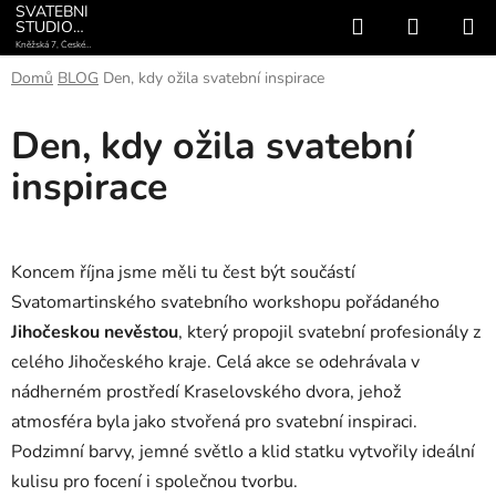
Přejít
SVATEBNÍ
Hledat
NÁKUP
STUDIO
na
AVALON
Kněžská 7, České
KOŠÍK
obsah
Budějovice +420 775
782 822
Domů
BLOG
Den, kdy ožila svatební inspirace
Den, kdy ožila svatební
inspirace
Koncem října jsme měli tu čest být součástí
Svatomartinského svatebního workshopu pořádaného
Jihočeskou nevěstou
, který propojil svatební profesionály z
celého Jihočeského kraje. Celá akce se odehrávala v
nádherném prostředí Kraselovského dvora, jehož
atmosféra byla jako stvořená pro svatební inspiraci.
Podzimní barvy, jemné světlo a klid statku vytvořily ideální
kulisu pro focení i společnou tvorbu.