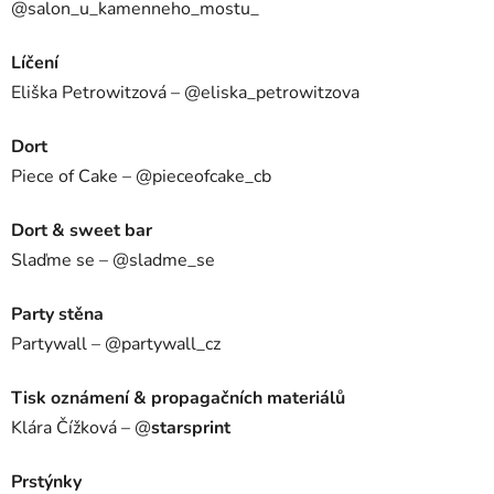
@salon_u_kamenneho_mostu_
Líčení
Eliška Petrowitzová – @eliska_petrowitzova
Dort
Piece of Cake – @pieceofcake_cb
Dort & sweet bar
Slaďme se – @sladme_se
Party stěna
Partywall – @partywall_cz
Tisk oznámení & propagačních materiálů
Klára Čížková – @
starsprint
Prstýnky