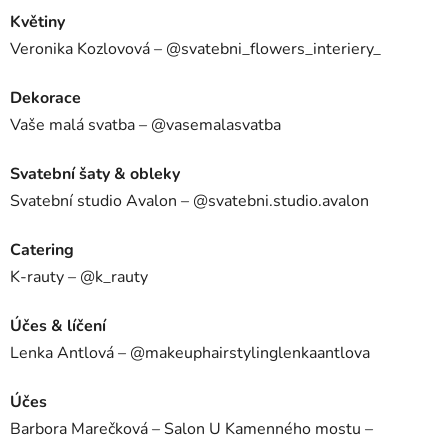
Květiny
Veronika Kozlovová – @svatebni_flowers_interiery_
Dekorace
Vaše malá svatba – @vasemalasvatba
Svatební šaty & obleky
Svatební studio Avalon – @svatebni.studio.avalon
Catering
K-rauty – @k_rauty
Účes & líčení
Lenka Antlová – @makeuphairstylinglenkaantlova
Účes
Barbora Marečková – Salon U Kamenného mostu –