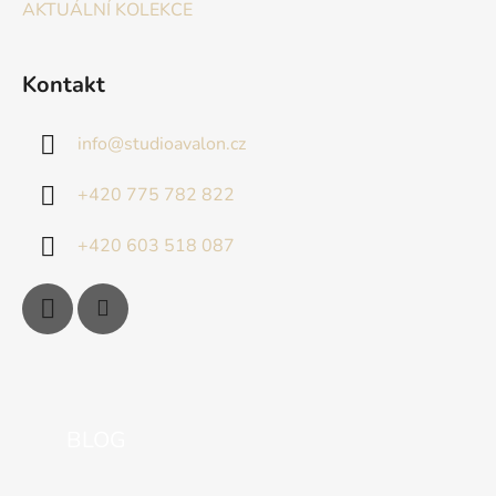
AKTUÁLNÍ KOLEKCE
Kontakt
info
@
studioavalon.cz
+420 775 782 822
+420 603 518 087
BLOG