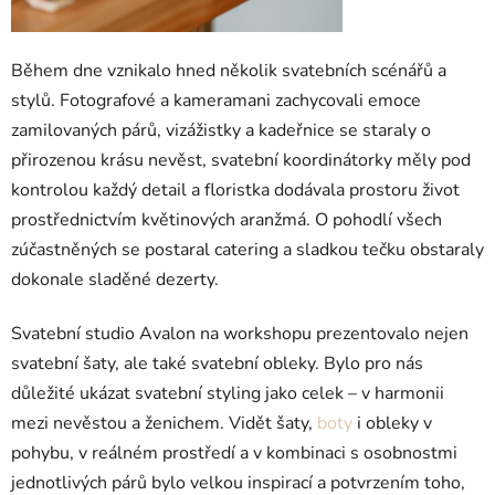
Během dne vznikalo hned několik svatebních scénářů a
stylů. Fotografové a kameramani zachycovali emoce
zamilovaných párů, vizážistky a kadeřnice se staraly o
přirozenou krásu nevěst, svatební koordinátorky měly pod
kontrolou každý detail a floristka dodávala prostoru život
prostřednictvím květinových aranžmá. O pohodlí všech
zúčastněných se postaral catering a sladkou tečku obstaraly
dokonale sladěné dezerty.
Svatební studio Avalon na workshopu prezentovalo nejen
svatební šaty, ale také svatební obleky. Bylo pro nás
důležité ukázat svatební styling jako celek – v harmonii
mezi nevěstou a ženichem. Vidět šaty,
boty
i obleky v
pohybu, v reálném prostředí a v kombinaci s osobnostmi
jednotlivých párů bylo velkou inspirací a potvrzením toho,