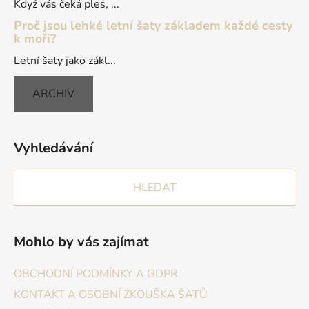
Když vás čeká ples, ...
Proč jsou lehké letní šaty základem každé cesty
k moři?
Letní šaty jako zákl...
ARCHIV
Vyhledávání
HLEDAT
Mohlo by vás zajímat
OBCHODNÍ PODMÍNKY A GDPR
KONTAKT A OSOBNÍ ZKOUŠKA ŠATŮ