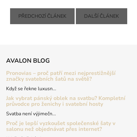
PŘEDCHOZÍ ČLÁNEK
DALŠÍ ČLÁNEK
Z
á
AVALON BLOG
p
a
Pronovias – proč patří mezi nejprestižnější
t
značky svatebních šatů na světě?
í
Když se řekne luxusn...
Jak vybrat pánský oblek na svatbu? Kompletní
průvodce pro ženichy i svatební hosty
Svatba není výjimečn...
Proč je lepší vyzkoušet společenské šaty v
salonu než objednávat přes internet?