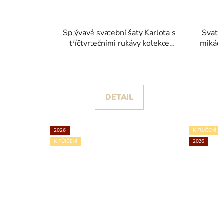
Splývavé svatební šaty Karlota s
Svat
tříčtvrtečními rukávy kolekce
miká
House of St. Patrick 2026
DETAIL
2026
K PŮJČENÍ
K PŮJČENÍ
2026