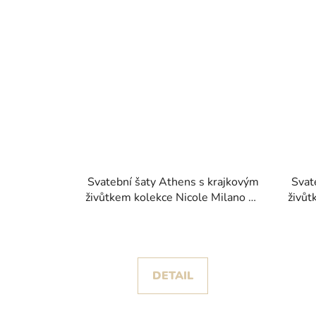
Svatební šaty Athens s krajkovým
Svat
živůtkem kolekce Nicole Milano by
živůt
Pronovias 2026
DETAIL