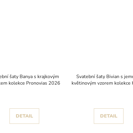
ební šaty Banya s krajkovým
Svatební šaty Bivian s je
kem kolekce Pronovias 2026
květinovým vzorem kolekce
of St. Patrick 2026
DETAIL
DETAIL