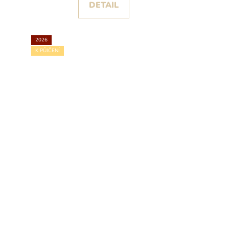
DETAIL
2026
K PŮJČENÍ