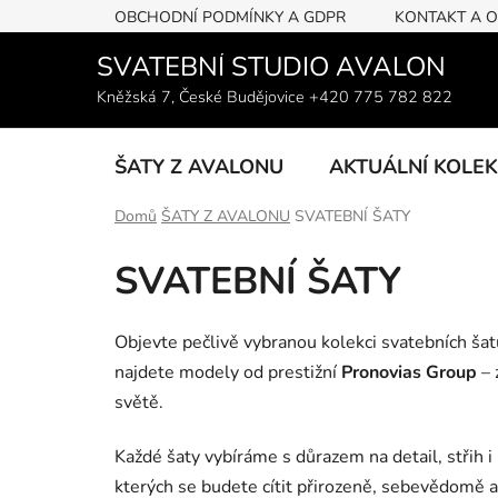
Přejít
OBCHODNÍ PODMÍNKY A GDPR
KONTAKT A 
na
obsah
SVATEBNÍ STUDIO AVALON
Kněžská 7, České Budějovice +420 775 782 822
ŠATY Z AVALONU
AKTUÁLNÍ KOLE
Domů
ŠATY Z AVALONU
SVATEBNÍ ŠATY
SVATEBNÍ ŠATY
Objevte pečlivě vybranou kolekci svatebních ša
najdete modely od prestižní
Pronovias Group
– 
světě.
Každé šaty vybíráme s důrazem na detail, střih i
kterých se budete cítit přirozeně, sebevědomě 