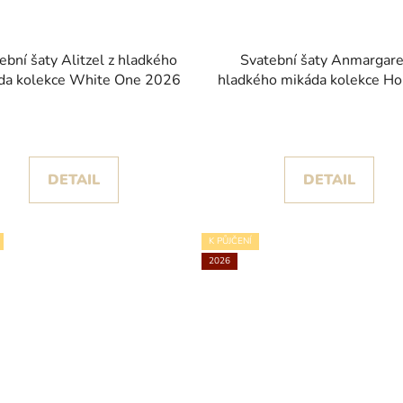
ební šaty Alitzel z hladkého
Svatební šaty Anmargare
da kolekce White One 2026
hladkého mikáda kolekce Ho
St. Patrick 2026
DETAIL
DETAIL
K PŮJČENÍ
2026