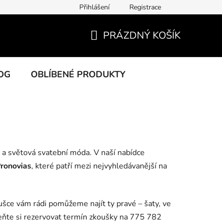
Přihlášení
Registrace
PRÁZDNÝ KOŠÍK
NÁKUPNÍ
KOŠÍK
OG
OBLÍBENÉ PRODUKTY
a a světová svatební móda. V naší nabídce
Pronovias
, které patří mezi nejvyhledávanější na
oušce vám rádi pomůžeme najít ty pravé – šaty, ve
meňte si rezervovat termín zkoušky na 775 782