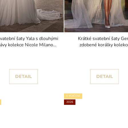
svatební šaty Yala s dlouhými
Krátké svatební šaty Ge
ávy kolekce Nicole Milano
zdobené korálky kolekc
2026
Pronovias 2026
DETAIL
DETAIL
K PŮJČENÍ
2026