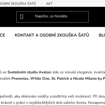
OSOBNÍ ZKOUŠKA ŠATŮ
AKTUÁLNÍ KOLEKCE
KCE
KONTAKT A OSOBNÍ ZKOUŠKA ŠATŮ
BL
tů ve
Svatebním studiu Avalon
, kde se snoubí elegance, kvalit
značek
Pronovias, White One, St. Patrick a Nicole Milano by 
 pohodlí, aby dokonale seděly a podtrhly vaši osobnost. Při zk
a krásně v jeden z nejdůležitějších dnů vašeho života. Nezapo