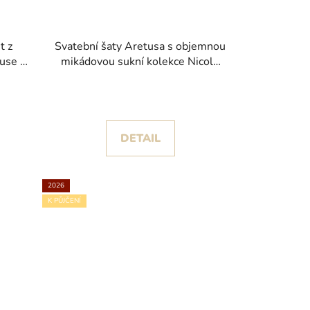
t z
Svatební šaty Aretusa s objemnou
use of
mikádovou sukní kolekce Nicole
Colet 2026
DETAIL
2026
K PŮJČENÍ