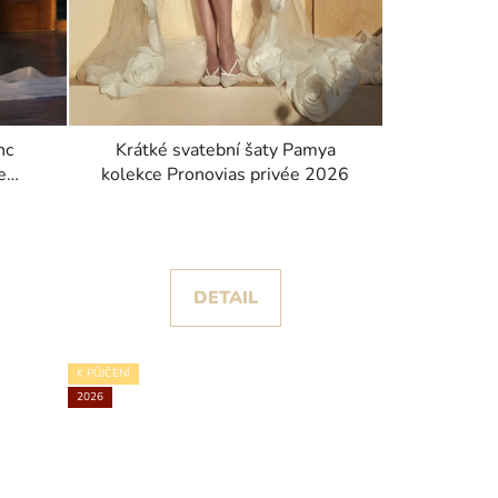
nc
Krátké svatební šaty Pamya
e
kolekce Pronovias privée 2026
DETAIL
K PŮJČENÍ
2026