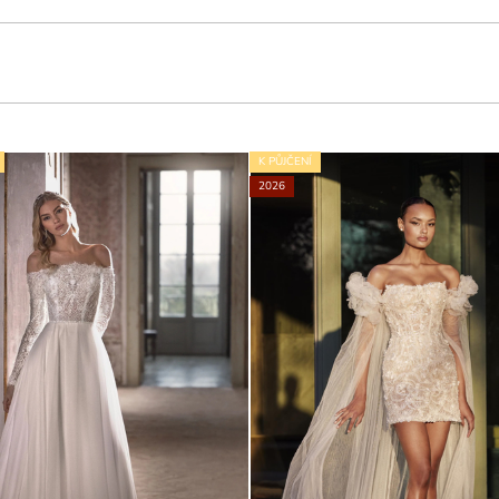
K PŮJČENÍ
2026