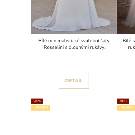
ů
Bílé minimalistické svatební šaty
Bílé 
Rosselini s dlouhými rukávy
ruk
kolekce Pronovias 2026
DETAIL
2026
2026
K PŮJČENÍ
K PŮJČENÍ