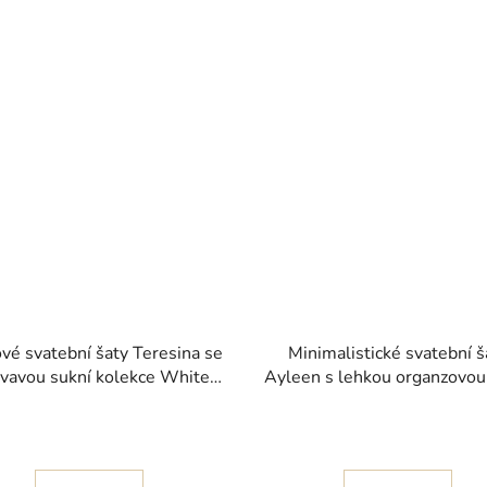
vé svatební šaty Teresina se
Minimalistické svatební š
ývavou sukní kolekce White
Ayleen s lehkou organzovou
One 2026
kolekce Pronovias 202