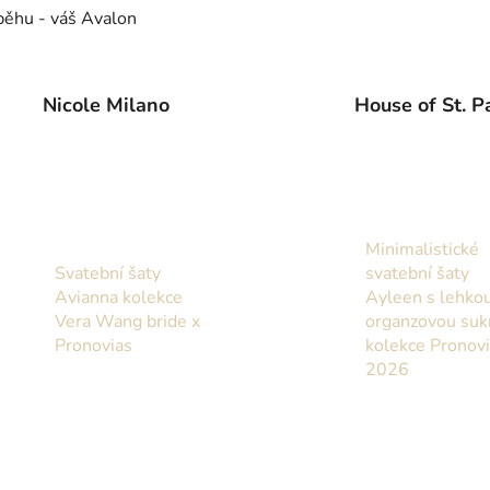
běhu - váš Avalon
Nicole Milano
House of St. P
Minimalistické
Svatební šaty
svatební šaty
Avianna kolekce
Ayleen s lehko
Vera Wang bride x
organzovou suk
Pronovias
kolekce Pronov
2026