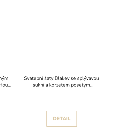
mným
Svatební šaty Blakey se splývavou
 House
sukní a korzetem posetým
perličkami kolekce White One
2026
DETAIL