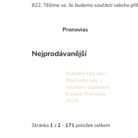
822. Těšíme se, že budeme součástí vašeho pří
Pronovias
Nejprodávanější
Svatební šaty Ida z
třpytivého tylu s
vysokým rozparkem
kolekce Pronovias
2024
Stránka
1
z
2
-
171
položek celkem