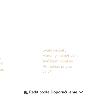
Svatební šaty
Marvely s třpytivým
u
živůtkem kolekce
ní
Pronovias privée
ias
2025
Ř
Řadit podle:
Doporučujeme
a
z
e