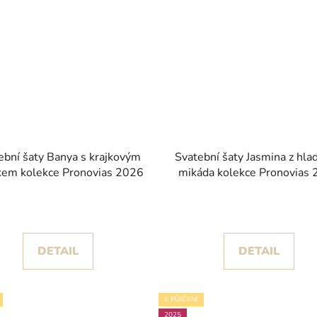
ební šaty Banya s krajkovým
Svatební šaty Jasmina z hl
kem kolekce Pronovias 2026
mikáda kolekce Pronovias
DETAIL
DETAIL
K PŮJČENÍ
2025