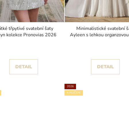
átké třpytivé svatební šaty
Minimalistické svatební š
yn kolekce Pronovias 2026
Ayleen s lehkou organzovou
kolekce Pronovias 202
DETAIL
DETAIL
2026
K PŮJČENÍ