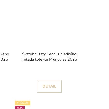
adkého
Svatební šaty Keoni z hladkého
 2026
mikáda kolekce Pronovias 2026
DETAIL
K PŮJČENÍ
2025