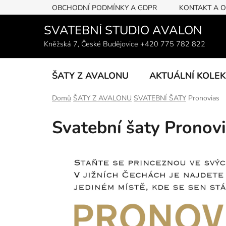
Přejít
OBCHODNÍ PODMÍNKY A GDPR
KONTAKT A 
na
obsah
SVATEBNÍ STUDIO AVALON
Kněžská 7, České Budějovice +420 775 782 822
ŠATY Z AVALONU
AKTUÁLNÍ KOLE
Domů
ŠATY Z AVALONU
SVATEBNÍ ŠATY
Pronovias
Svatební šaty Pronov