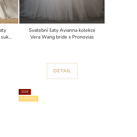
aty
Svatební šaty Avianna kolekce
 sukní
Vera Wang bride x Pronovias
6
DETAIL
2026
K PŮJČENÍ