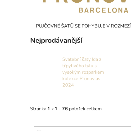
PŮJČOVNÉ ŠATŮ SE POHYBUJE V ROZMEZÍ 
Nejprodávanější
Svatební šaty Ida z
třpytivého tylu s
vysokým rozparkem
kolekce Pronovias
2024
Stránka
1
z
1
-
76
položek celkem