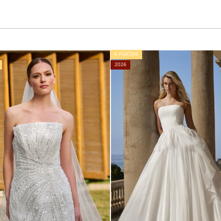
K PŮJČENÍ
2026