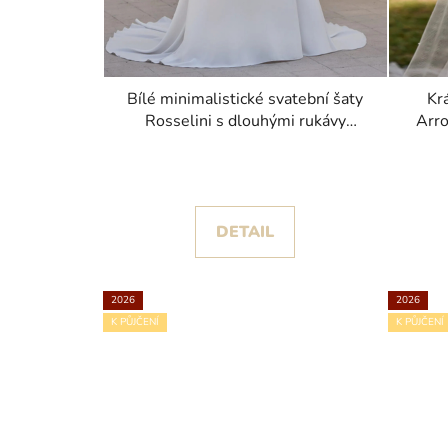
Bílé minimalistické svatební šaty
Kr
Rosselini s dlouhými rukávy
Arro
kolekce Pronovias 2026
DETAIL
2026
2026
K PŮJČENÍ
K PŮJČENÍ