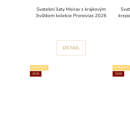
Svatební šaty Meirav s krajkovým
Svat
živůtkem kolekce Pronovias 2026
krepo
DETAIL
K PŮJČENÍ
K PŮJČENÍ
2026
2026