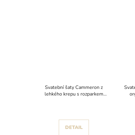
Svatební šaty Cammeron z
Svat
lehkého krepu s rozparkem
or
kolekce Pronovias 2026
kol
DETAIL