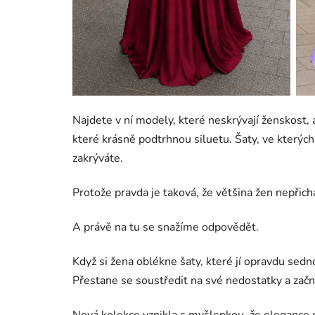
Najdete v ní modely, které neskrývají ženskost, a
které krásně podtrhnou siluetu. Šaty, ve kterýc
zakrýváte.
Protože pravda je taková, že většina žen nepřich
A právě na tu se snažíme odpovědět.
Když si žena oblékne šaty, které jí opravdu sedn
Přestane se soustředit na své nedostatky a začne
Nová kolekce vznikla s myšlenkou, že elegance n