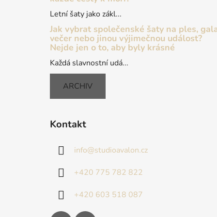
Letní šaty jako zákl...
Jak vybrat společenské šaty na ples, gal
večer nebo jinou výjimečnou událost?
Nejde jen o to, aby byly krásné
Každá slavnostní udá...
ARCHIV
Kontakt
info
@
studioavalon.cz
+420 775 782 822
+420 603 518 087