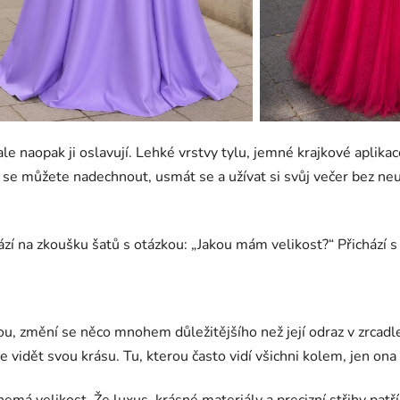
le naopak ji oslavují. Lehké vrstvy tylu, jemné krajkové aplikac
h se můžete nadechnout, usmát se a užívat si svůj večer bez neu
ází na zkoušku šatů s otázkou: „Jakou mám velikost?“ Přichází s
ou, změní se něco mnohem důležitějšího než její odraz v zrcadle
 vidět svou krásu. Tu, kterou často vidí všichni kolem, jen ona
emá velikost. Že luxus, krásné materiály a precizní střihy pat