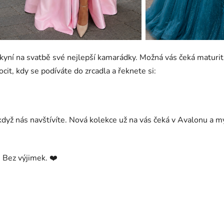
yní na svatbě své nejlepší kamarádky. Možná vás čeká maturitn
ocit, kdy se podíváte do zrcadla a řeknete si:
když nás navštívíte. Nová kolekce už na vás čeká v Avalonu a 
. Bez výjimek. ❤️