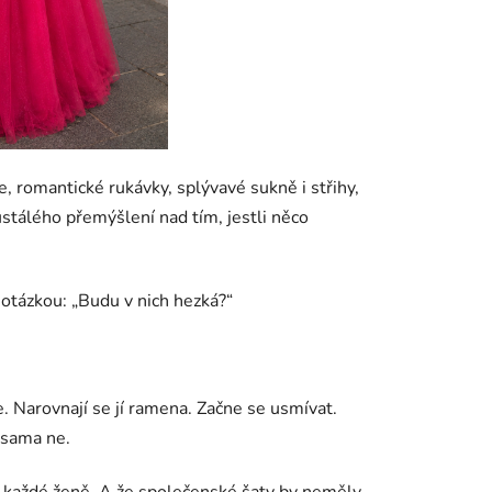
e, romantické rukávky, splývavé sukně i střihy,
stálého přemýšlení nad tím, jestli něco
 otázkou: „Budu v nich hezká?“
. Narovnají se jí ramena. Začne se usmívat.
 sama ne.
ří každé ženě. A že společenské šaty by neměly