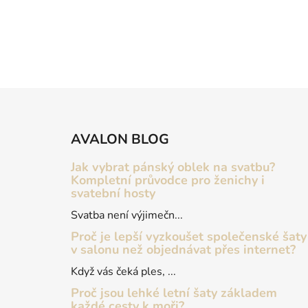
Z
á
AVALON BLOG
p
a
Jak vybrat pánský oblek na svatbu?
t
Kompletní průvodce pro ženichy i
svatební hosty
í
Svatba není výjimečn...
Proč je lepší vyzkoušet společenské šaty
v salonu než objednávat přes internet?
Když vás čeká ples, ...
Proč jsou lehké letní šaty základem
každé cesty k moři?