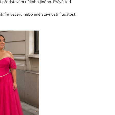
at představám někoho jiného. Právě teď.
itním večeru nebo jiné slavnostní události