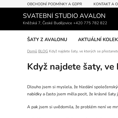
Přejít
OBCHODNÍ PODMÍNKY A GDPR
KONTAKT A 
na
obsah
SVATEBNÍ STUDIO AVALON
Kněžská 7, České Budějovice +420 775 782 822
ŠATY Z AVALONU
AKTUÁLNÍ KOLE
Domů
BLOG
Když najdete šaty, ve kterých se přestane
Když najdete šaty, ve
Dlouho jsem si myslela, že hledání společenskýc
nabídky a často jsem měla pocit, že krásné šaty 
A pak jsem si uvědomila, že problém není ve mn