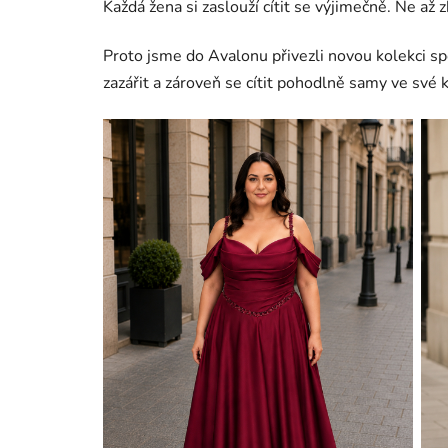
Každá žena si zaslouží cítit se výjimečně. Ne a
Proto jsme do Avalonu přivezli novou kolekci spo
zazářit a zároveň se cítit pohodlně samy ve své k