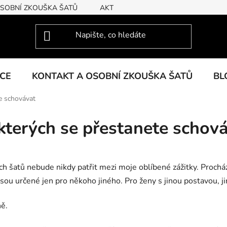
OSOBNÍ ZKOUŠKA ŠATŮ
AKTUÁLNÍ KOLEKCE
KCE
KONTAKT A OSOBNÍ ZKOUŠKA ŠATŮ
BL
te schovávat
 kterých se přestanete schov
h šatů nebude nikdy patřit mezi moje oblíbené zážitky. Procház
jsou určené jen pro někoho jiného. Pro ženy s jinou postavou, ji
ě.