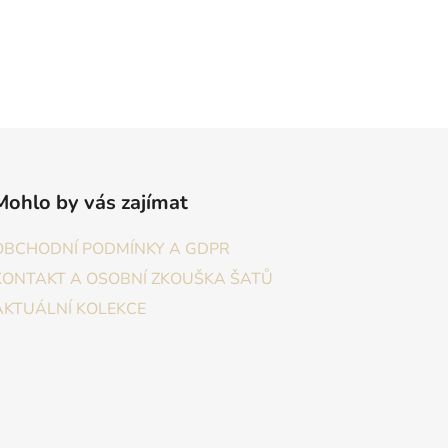
Mohlo by vás zajímat
OBCHODNÍ PODMÍNKY A GDPR
KONTAKT A OSOBNÍ ZKOUŠKA ŠATŮ
AKTUÁLNÍ KOLEKCE