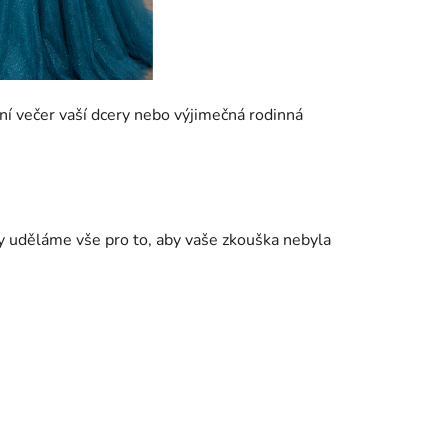
í večer vaší dcery nebo výjimečná rodinná
my uděláme vše pro to, aby vaše zkouška nebyla