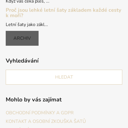
Když vás čeká ples, ...
Proč jsou lehké letní šaty základem každé cesty
k moři?
Letní šaty jako zákl...
ARCHIV
Vyhledávání
HLEDAT
Mohlo by vás zajímat
OBCHODNÍ PODMÍNKY A GDPR
KONTAKT A OSOBNÍ ZKOUŠKA ŠATŮ