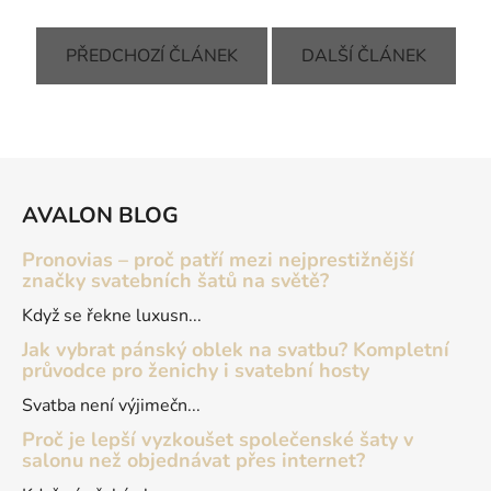
PŘEDCHOZÍ ČLÁNEK
DALŠÍ ČLÁNEK
Z
á
AVALON BLOG
p
a
Pronovias – proč patří mezi nejprestižnější
t
značky svatebních šatů na světě?
í
Když se řekne luxusn...
Jak vybrat pánský oblek na svatbu? Kompletní
průvodce pro ženichy i svatební hosty
Svatba není výjimečn...
Proč je lepší vyzkoušet společenské šaty v
salonu než objednávat přes internet?