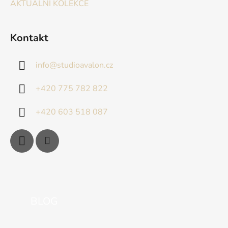
AKTUÁLNÍ KOLEKCE
Kontakt
info
@
studioavalon.cz
+420 775 782 822
+420 603 518 087
BLOG