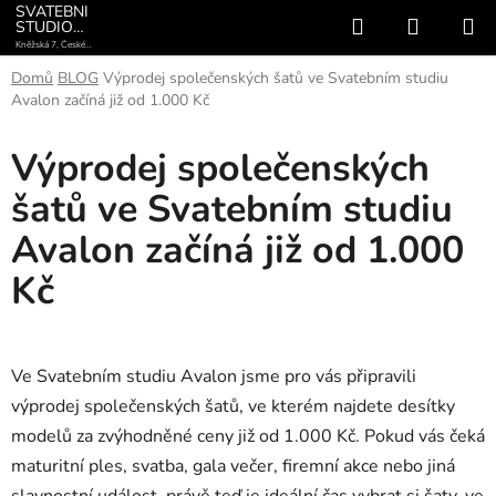
Přejít
SVATEBNÍ
Hledat
NÁKUP
STUDIO
na
AVALON
Kněžská 7, České
KOŠÍK
obsah
Budějovice +420 775
782 822
Domů
BLOG
Výprodej společenských šatů ve Svatebním studiu
Avalon začíná již od 1.000 Kč
Výprodej společenských
šatů ve Svatebním studiu
Avalon začíná již od 1.000
Kč
Ve Svatebním studiu Avalon jsme pro vás připravili
výprodej společenských šatů, ve kterém najdete desítky
modelů za zvýhodněné ceny již od 1.000 Kč. Pokud vás čeká
maturitní ples, svatba, gala večer, firemní akce nebo jiná
slavnostní událost, právě teď je ideální čas vybrat si šaty, ve