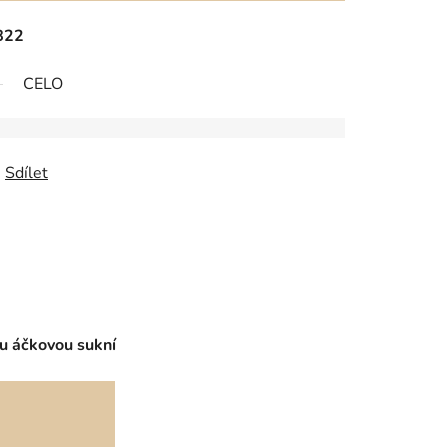
822
CELO
Sdílet
ou áčkovou sukní