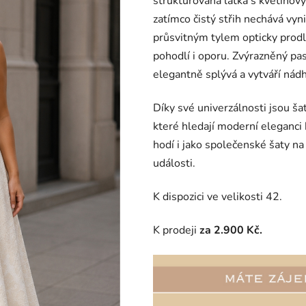
strukturovaná látka s květino
je
zatímco čistý střih nechává vyn
0,0
průsvitným tylem opticky prodl
z
pohodlí i oporu. Zvýrazněný pa
5
elegantně splývá a vytváří nádh
hvězdiček.
Díky své univerzálnosti jsou š
které hledají moderní eleganci
hodí i jako společenské šaty na
události.
K dispozici ve velikosti 42.
K prodeji
za 2.900 Kč.