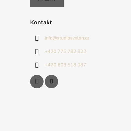
Kontakt
info
@
studioavalon.cz
+420 775 782 822
+420 603 518 087