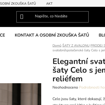
OSOBNÍ ZKOUŠKA ŠATŮ
AKTUÁLNÍ KOLEKCE
KCE
KONTAKT A OSOBNÍ ZKOUŠKA ŠATŮ
BL
Domů
ŠATY Z AVALONU
PRODEJ 
svatební/společenské šaty Celo s j
Elegantní sva
šaty Celo s j
reliéfem
Průměrné
Neohodnoceno
Podrobnosti ho
hodnocení
Celo jsou šaty, které dokazují,
produktu