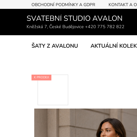
Přejít
OBCHODNÍ PODMÍNKY A GDPR
KONTAKT A 
na
obsah
SVATEBNÍ STUDIO AVALON
Kněžská 7, České Budějovice +420 775 782 822
ŠATY Z AVALONU
AKTUÁLNÍ KOLE
K PRODEJI