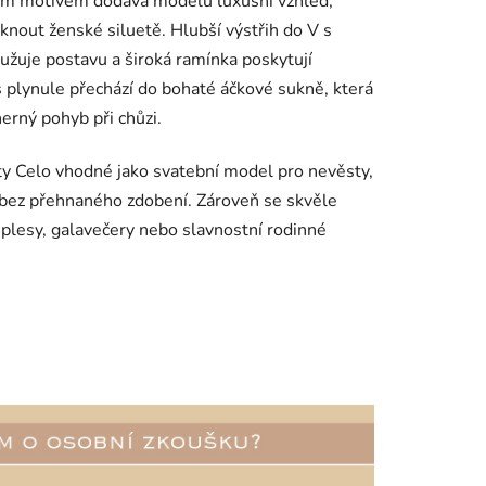
vým motivem dodává modelu luxusní vzhled,
iknout ženské siluetě. Hlubší výstřih do V s
užuje postavu a široká ramínka poskytují
s plynule přechází do bohaté áčkové sukně, která
erný pohyb při chůzi.
aty Celo vhodné jako svatební model pro nevěsty,
 bez přehnaného zdobení. Zároveň se skvěle
 plesy, galavečery nebo slavnostní rodinné