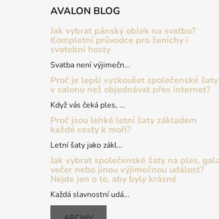
á
AVALON BLOG
p
a
Jak vybrat pánský oblek na svatbu?
t
Kompletní průvodce pro ženichy i
svatební hosty
í
Svatba není výjimečn...
Proč je lepší vyzkoušet společenské šaty
v salonu než objednávat přes internet?
Když vás čeká ples, ...
Proč jsou lehké letní šaty základem
každé cesty k moři?
Letní šaty jako zákl...
Jak vybrat společenské šaty na ples, gal
večer nebo jinou výjimečnou událost?
Nejde jen o to, aby byly krásné
Každá slavnostní udá...
ARCHIV