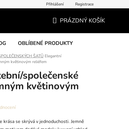
Přihlášení
Registrace
PRÁZDNÝ KOŠÍK
NÁKUPNÍ
KOŠÍK
OG
OBLÍBENÉ PRODUKTY
SPOLEČENSKÝCH ŠATŮ
Elegantní
emným květinovým reliéfem
tební/společenské
emným květinovým
dnocení
 že krása se skrývá v jednoduchosti. Jemně