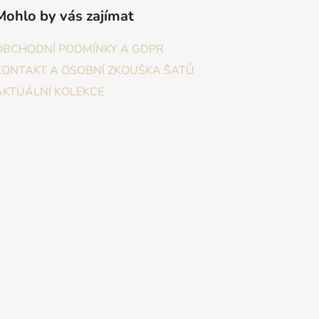
Mohlo by vás zajímat
OBCHODNÍ PODMÍNKY A GDPR
KONTAKT A OSOBNÍ ZKOUŠKA ŠATŮ
AKTUÁLNÍ KOLEKCE