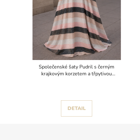
Společenské šaty Pudril s černým
krajkovým korzetem a třpytivou
pruhovanou sukní
DETAIL
Z