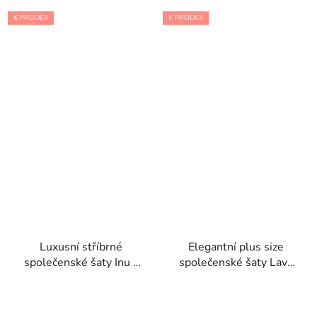
K PRODEJI
K PRODEJI
Luxusní stříbrné
Elegantní plus size
společenské šaty Inu s
společenské šaty Lava
bohatým zdobením a
ve výrazném
hlubokým výstřihem
fuchsiovém odstínu