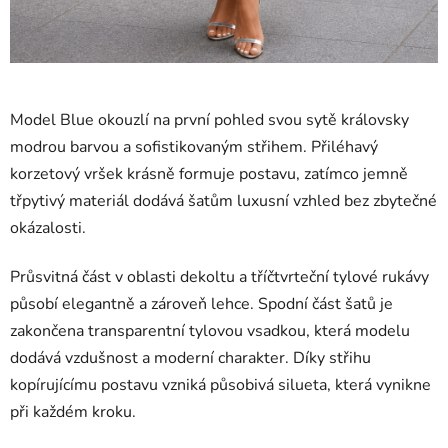
Model Blue okouzlí na první pohled svou sytě královsky
modrou barvou a sofistikovaným střihem. Přiléhavý
korzetový vršek krásně formuje postavu, zatímco jemně
třpytivý materiál dodává šatům luxusní vzhled bez zbytečné
okázalosti.
Průsvitná část v oblasti dekoltu a tříčtvrteční tylové rukávy
působí elegantně a zároveň lehce. Spodní část šatů je
zakončena transparentní tylovou vsadkou, která modelu
dodává vzdušnost a moderní charakter. Díky střihu
kopírujícímu postavu vzniká působivá silueta, která vynikne
při každém kroku.