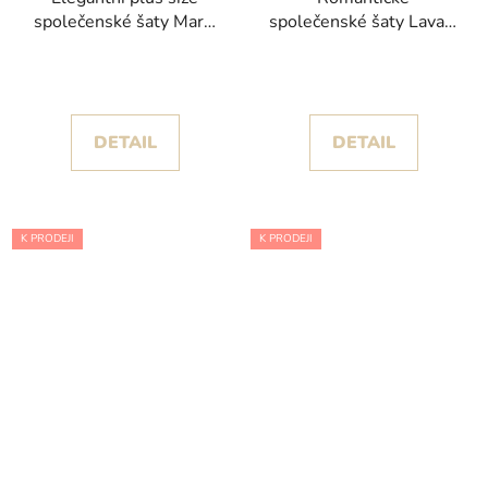
společenské šaty Marsi
společenské šaty Lava II
III v výrazném červeném
s květinově vyšívaným
odstínu
živůtkem
DETAIL
DETAIL
K PRODEJI
K PRODEJI