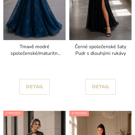
Tmavě modré
Černé společenské šaty
společenské/maturitní
Pudr s dlouhými rukávy
šaty Ola s třpytivou
výšivkou
DETAIL
DETAIL
K PRODEJI
K PRODEJI