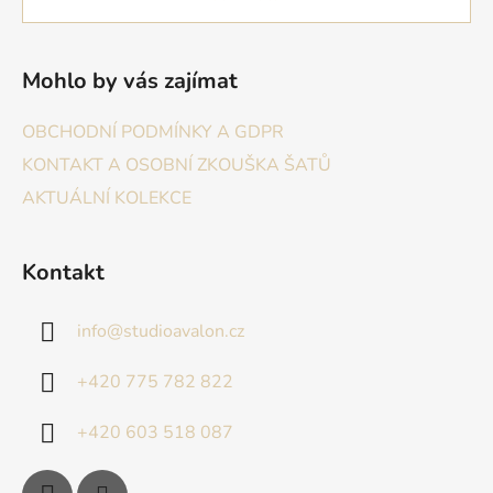
Mohlo by vás zajímat
OBCHODNÍ PODMÍNKY A GDPR
KONTAKT A OSOBNÍ ZKOUŠKA ŠATŮ
AKTUÁLNÍ KOLEKCE
Kontakt
info
@
studioavalon.cz
+420 775 782 822
+420 603 518 087