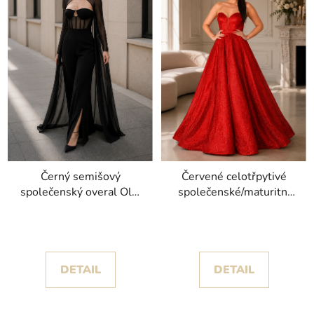
Černý semišový
Červené celotřpytivé
společenský overal Olaf
společenské/maturitní
s širokými nohavicemi
šaty Divi s
odnímatelnými ramínky
DETAIL
DETAIL