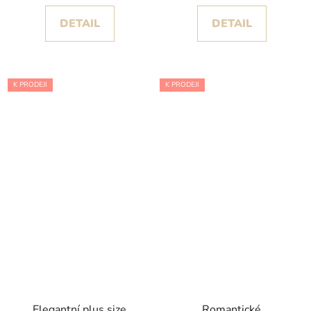
DETAIL
DETAIL
K PRODEJI
K PRODEJI
Elegantní plus size
Romantické