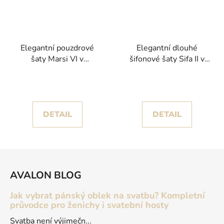
Elegantní pouzdrové
Elegantní dlouhé
šaty Marsi VI v
šifonové šaty Sifa II v
karamelovém odstínu s
korálovém odstínu
tříčtvrtečními rukávy
DETAIL
DETAIL
Z
á
AVALON BLOG
p
a
Jak vybrat pánský oblek na svatbu? Kompletní
t
průvodce pro ženichy i svatební hosty
í
Svatba není výjimečn...