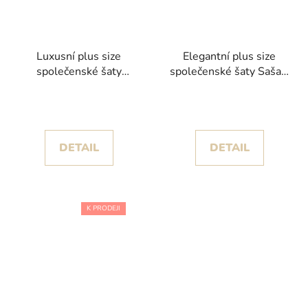
Luxusní plus size
Elegantní plus size
společenské šaty
společenské šaty Saša v
Lunaria v ledově
zářivě červené barvě
modrém odstínu s
jemným třpytem
DETAIL
DETAIL
K PRODEJI