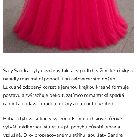
Šaty Sandra byly navrženy tak, aby podtrhly ženské křivky a
nabídly maximální pohodlí i při celovečerním nošení.
Luxusně zdobený korzet s jemnou krajkou krásně formuje
postavu a zvýrazňuje dekolt, zatímco romantická spadlá
ramínka dodávají modelu něžný a elegantní vzhled.
Bohatá tylová sukně v sytém odstínu fuchsiové růžové
vytváří nádhernou siluetu a při pohybu působí lehce a
vzdušně. Díky propracovanému střihu jsou šaty Sandra