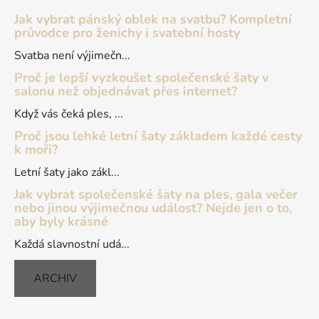
a
Jak vybrat pánský oblek na svatbu? Kompletní
t
průvodce pro ženichy i svatební hosty
í
Svatba není výjimečn...
Proč je lepší vyzkoušet společenské šaty v
salonu než objednávat přes internet?
Když vás čeká ples, ...
Proč jsou lehké letní šaty základem každé cesty
k moři?
Letní šaty jako zákl...
Jak vybrat společenské šaty na ples, gala večer
nebo jinou výjimečnou událost? Nejde jen o to,
aby byly krásné
Každá slavnostní udá...
ARCHIV