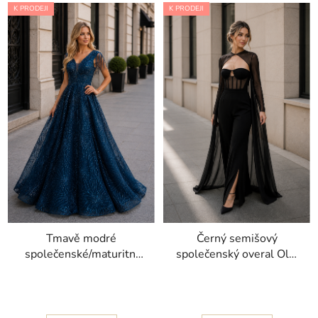
K PRODEJI
K PRODEJI
Tmavě modré
Černý semišový
společenské/maturitní
společenský overal Olaf
šaty Ola s třpytivou
s širokými nohavicemi
výšivkou