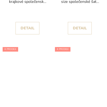
krajkové společenské
size společenské šaty
šaty Marselini II pro
Royal se zavinovacím
plnoštíhlé ženy
výstřihem
DETAIL
DETAIL
K PRODEJI
K PRODEJI