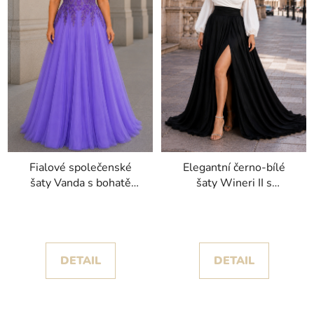
Fialové společenské
Elegantní černo-bílé
šaty Vanda s bohatě
šaty Wineri II s
zdobeným korzetem a
romantickým živůtkem a
spadlými rukávy
rozparkem
DETAIL
DETAIL