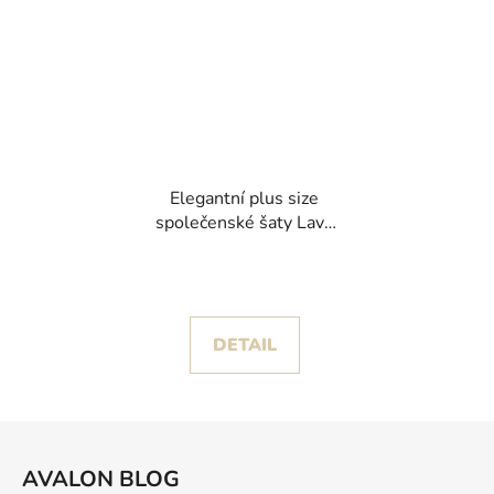
Elegantní plus size
společenské šaty Lava
ve výrazném
fuchsiovém odstínu
DETAIL
Z
á
AVALON BLOG
p