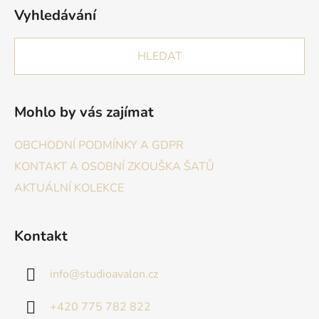
Vyhledávání
HLEDAT
Mohlo by vás zajímat
OBCHODNÍ PODMÍNKY A GDPR
KONTAKT A OSOBNÍ ZKOUŠKA ŠATŮ
AKTUÁLNÍ KOLEKCE
Kontakt
info
@
studioavalon.cz
+420 775 782 822