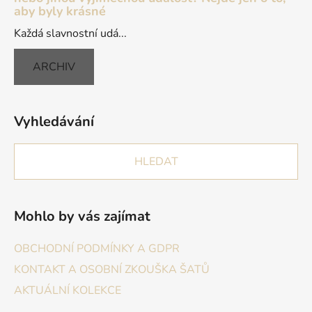
aby byly krásné
Každá slavnostní udá...
ARCHIV
Vyhledávání
HLEDAT
Mohlo by vás zajímat
OBCHODNÍ PODMÍNKY A GDPR
KONTAKT A OSOBNÍ ZKOUŠKA ŠATŮ
AKTUÁLNÍ KOLEKCE