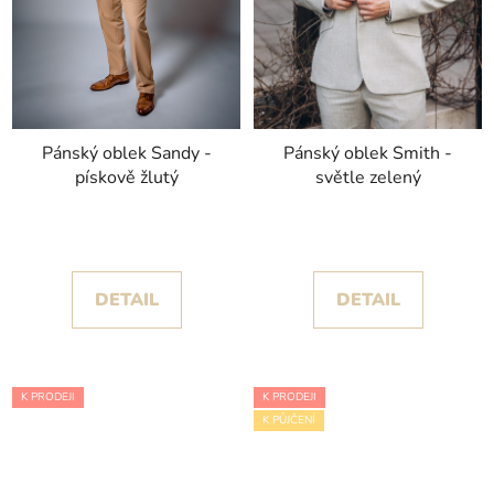
Pánský oblek Sandy -
Pánský oblek Smith -
pískově žlutý
světle zelený
DETAIL
DETAIL
K PRODEJI
K PRODEJI
K PŮJČENÍ