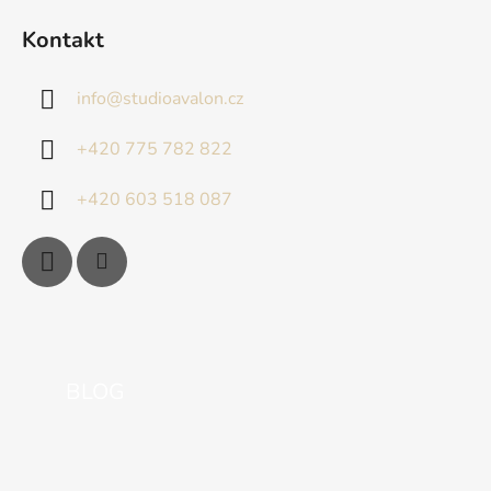
Kontakt
info
@
studioavalon.cz
+420 775 782 822
+420 603 518 087
BLOG