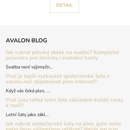
DETAIL
Z
á
AVALON BLOG
p
a
Jak vybrat pánský oblek na svatbu? Kompletní
t
průvodce pro ženichy i svatební hosty
í
Svatba není výjimečn...
Proč je lepší vyzkoušet společenské šaty v
salonu než objednávat přes internet?
Když vás čeká ples, ...
Proč jsou lehké letní šaty základem každé cesty
k moři?
Letní šaty jako zákl...
Jak vybrat společenské šaty na ples, gala večer
nebo jinou výjimečnou událost? Nejde jen o to,