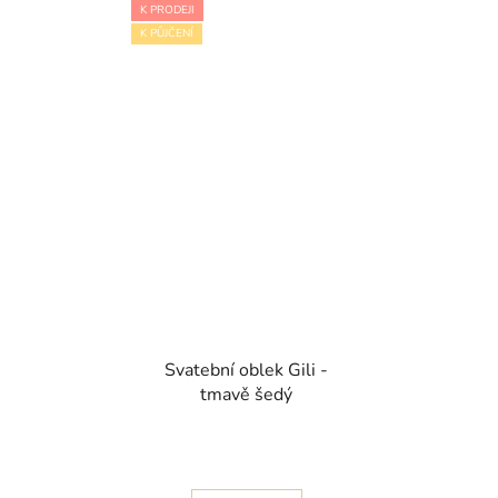
K PRODEJI
K PŮJČENÍ
Svatební oblek Gili -
tmavě šedý