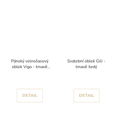
Pánský volnošasový
Svatební oblek Gili -
oblek Vigo - tmavě
tmavě šedý
modrý
DETAIL
DETAIL