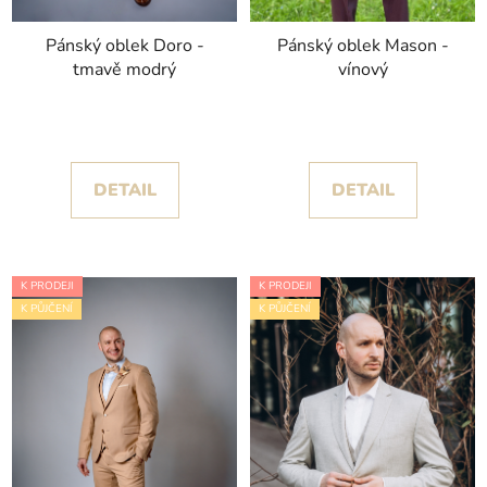
Pánský oblek Doro -
Pánský oblek Mason -
tmavě modrý
vínový
DETAIL
DETAIL
K PRODEJI
K PRODEJI
K PŮJČENÍ
K PŮJČENÍ