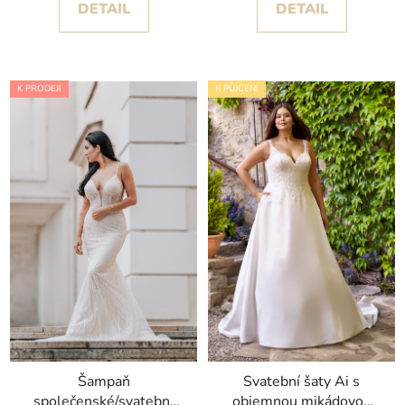
DETAIL
DETAIL
K PRODEJI
K PŮJČENÍ
Šampaň
Svatební šaty Ai s
společenské/svatební
objemnou mikádovou