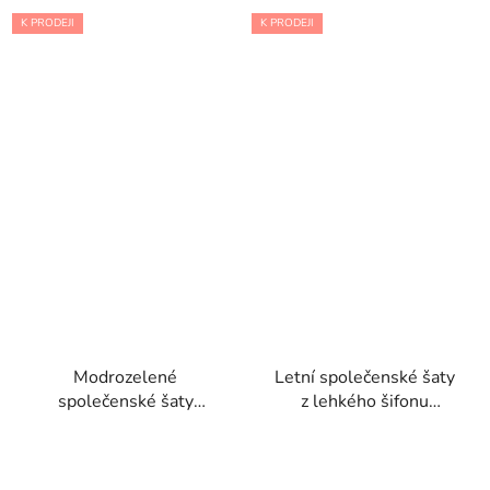
K PRODEJI
K PRODEJI
Modrozelené
Letní společenské šaty
společenské šaty
z lehkého šifonu
Moniak se saténovou
tříčtvrteční délky
sukní s rozparkem a
krajkovým korzetem