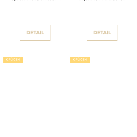
šaty Rihanna s
sukní a krajkovými zády
hlubokým výstřihem
kolekce White One
DETAIL
DETAIL
K PŮJČENÍ
K PŮJČENÍ