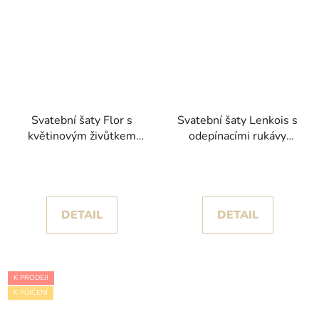
Svatební šaty Flor s
Svatební šaty Lenkois s
květinovým živůtkem
odepínacími rukávy
kolekce House of St.
kolekce Pronovias 2024
Patrick 2025
DETAIL
DETAIL
K PRODEJI
K PŮJČENÍ