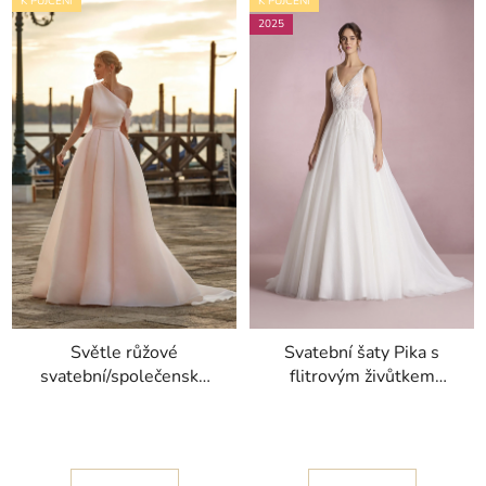
K PŮJČENÍ
K PŮJČENÍ
2025
Světle růžové
Svatební šaty Pika s
svatební/společenské
flitrovým živůtkem
šaty Lustre s
kolekce White One
princeznovskou sukní
2025
kolekce Nicole Milano