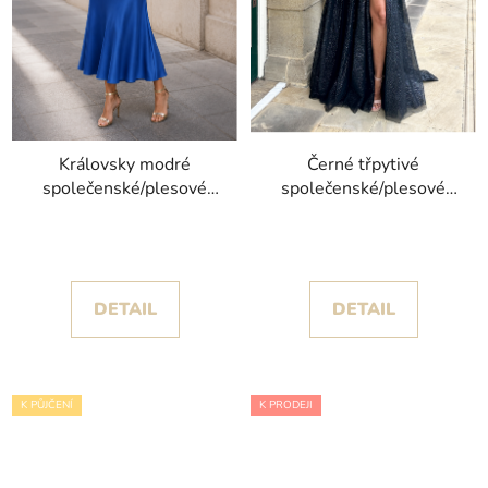
Královsky modré
Černé třpytivé
společenské/plesové
společenské/plesové
šaty Drape kolekce
šaty Zurpa kolekce
Pronovias
Christian Koehlert
DETAIL
DETAIL
K PŮJČENÍ
K PRODEJI