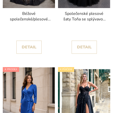
Béžové
Společenské plesové
společenské/plesové
šaty Toňa se splývavou
šaty Asrin kolekce
sukní a krajkovým
Corizzi celé pošité
živůtkem s hlubokým
černou krajkou
výstřihem
DETAIL
DETAIL
K PRODEJI
K PŮJČENÍ