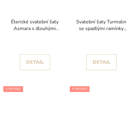
Éterické svatební šaty
Svatební šaty Turmalin
Asmara s dlouhými
se spadlými ramínky
rukávy kolekce
kolekce Pronovias
Pronovias
privée
DETAIL
DETAIL
K PRODEJI
K PRODEJI