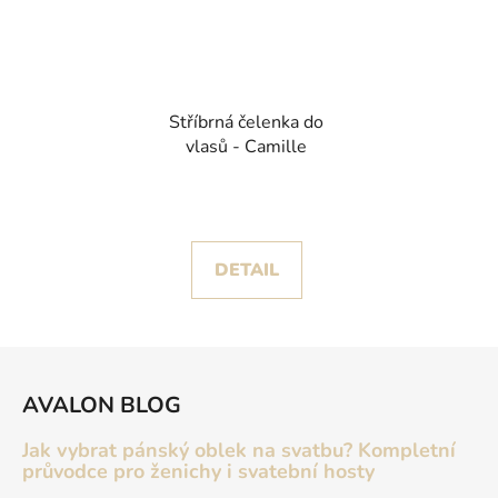
Stříbrná čelenka do
vlasů - Camille
DETAIL
Z
á
AVALON BLOG
p
a
Jak vybrat pánský oblek na svatbu? Kompletní
t
průvodce pro ženichy i svatební hosty