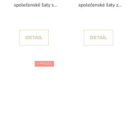
společenské šaty s
společenské šaty z
květinovým vzorem
lehkého šifonu s
květinovým vzorem
DETAIL
DETAIL
K PRODEJI