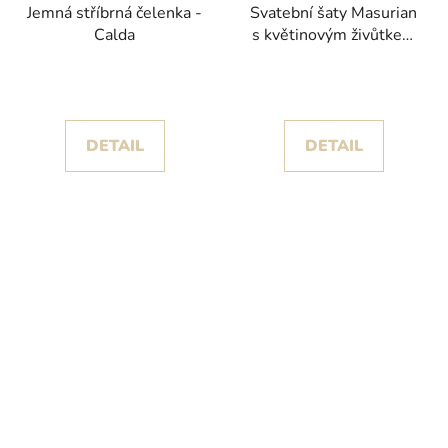
Jemná stříbrná čelenka -
Svatební šaty Masurian
Calda
s květinovým živůtkem
kolekce Pronovias
DETAIL
DETAIL