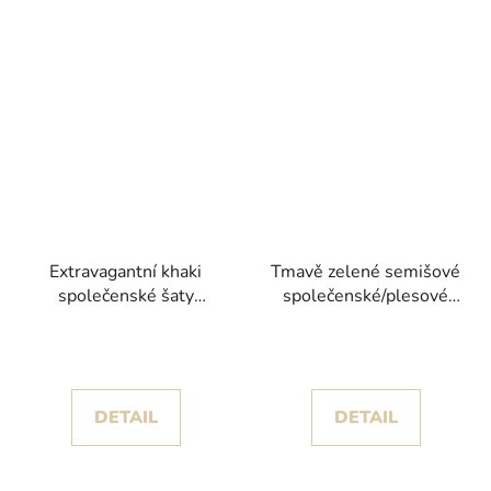
Extravagantní khaki
Tmavě zelené semišové
společenské šaty
společenské/plesové
Sarah-Green
šaty Giulia s rozparkem
lemovaným stříbrnou
výšivkou
DETAIL
DETAIL