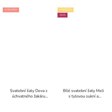
K PRODEJI
K PŮJČENÍ
2025
Svatební šaty Deva z
Bílé svatební šaty Meli
úchvatného žakáru
s tylovou sukní a
kolekce Nicole Milano
rozparkem kolekce
2024
Nicole Milano 2025