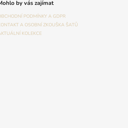
Mohlo by vás zajímat
OBCHODNÍ PODMÍNKY A GDPR
KONTAKT A OSOBNÍ ZKOUŠKA ŠATŮ
AKTUÁLNÍ KOLEKCE