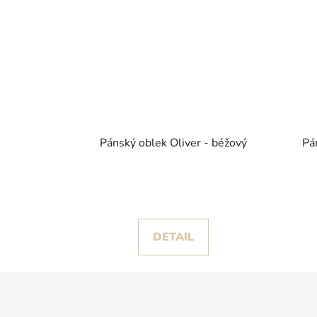
Pánský oblek Oliver - béžový
Pá
DETAIL
Z
á