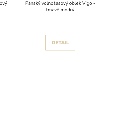
sový
Pánský volnošasový oblek Vigo -
tmavě modrý
DETAIL