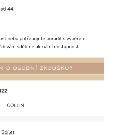
osti
44.
kost nebo potřebujete poradit s výběrem,
ádi vám sdělíme aktuální dostupnost.
822
COLLIN
Sdílet