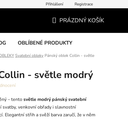
Přihlášení
Registrace
PRÁZDNÝ KOŠÍK
NÁKUPNÍ
KOŠÍK
OG
OBLÍBENÉ PRODUKTY
OBLEKY
Svatební obleky
Pánský oblek Collin - světle
Collin - světle modrý
dnocení
ěný – tento
světle modrý pánský svatební
í svatby, venkovní obřady i slavnostní
í. Elegantní střih a svěží barva zaručí, že v něm