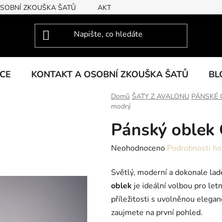
OSOBNÍ ZKOUŠKA ŠATŮ
AKTUÁLNÍ KOLEKCE
KCE
KONTAKT A OSOBNÍ ZKOUŠKA ŠATŮ
BL
Domů
ŠATY Z AVALONU
PÁNSKÉ 
modrý
Pánský oblek 
Průměrné
Neohodnoceno
Podrobnosti ho
hodnocení
Světlý, moderní a dokonale lad
produktu
oblek
je ideální volbou pro letn
je
příležitosti s uvolněnou eleganc
0,0
zaujmete na první pohled.
z