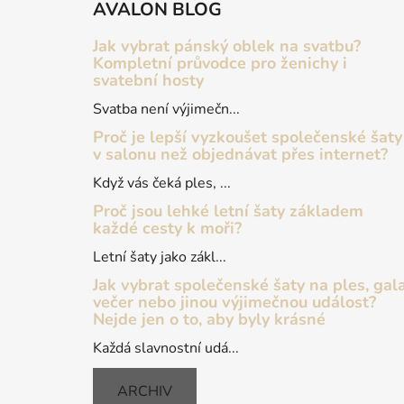
AVALON BLOG
p
a
Jak vybrat pánský oblek na svatbu?
t
Kompletní průvodce pro ženichy i
svatební hosty
í
Svatba není výjimečn...
Proč je lepší vyzkoušet společenské šaty
v salonu než objednávat přes internet?
Když vás čeká ples, ...
Proč jsou lehké letní šaty základem
každé cesty k moři?
Letní šaty jako zákl...
Jak vybrat společenské šaty na ples, gal
večer nebo jinou výjimečnou událost?
Nejde jen o to, aby byly krásné
Každá slavnostní udá...
ARCHIV