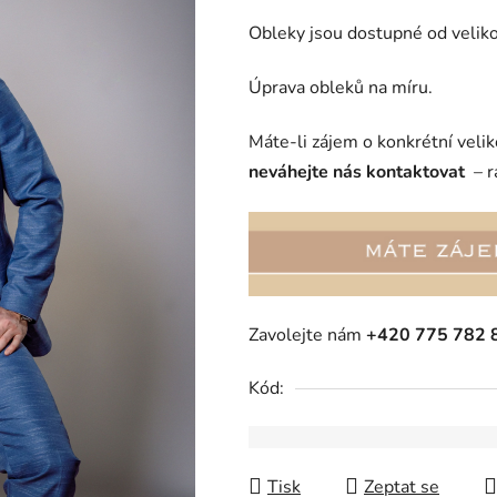
5
Obleky jsou dostupné od velik
hvězdiček.
Úprava obleků na míru.
Máte-li zájem o konkrétní veli
neváhejte nás kontaktovat
– r
Zavolejte nám
+420 775 782 
Kód:
Tisk
Zeptat se