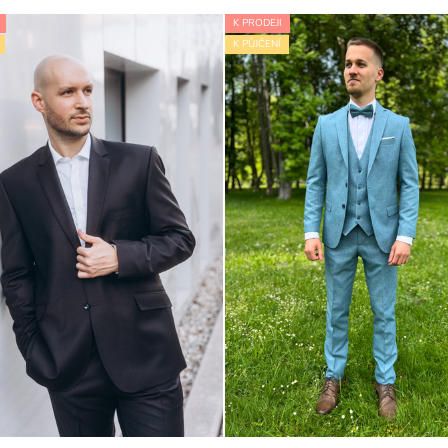
K PRODEJI
K PŮJČENÍ