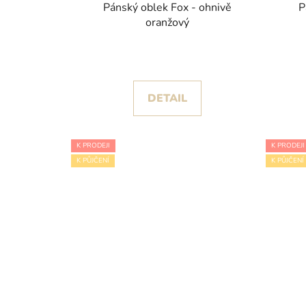
Pánský oblek Fox - ohnivě
P
oranžový
DETAIL
K PRODEJI
K PRODEJI
K PŮJČENÍ
K PŮJČENÍ