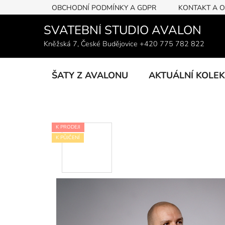
Přejít
OBCHODNÍ PODMÍNKY A GDPR
KONTAKT A 
na
obsah
SVATEBNÍ STUDIO AVALON
Kněžská 7, České Budějovice +420 775 782 822
ŠATY Z AVALONU
AKTUÁLNÍ KOLE
K PRODEJI
K PŮJČENÍ