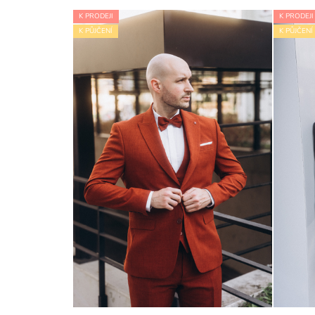
K PRODEJI
K PRODEJI
K PŮJČENÍ
K PŮJČENÍ