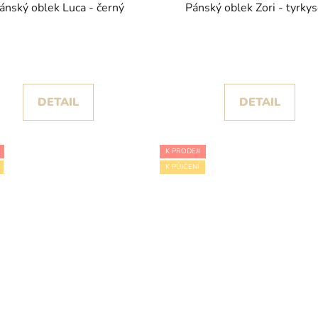
ánský oblek Luca - černý
Pánský oblek Zori - tyrky
DETAIL
DETAIL
K PRODEJI
K PŮJČENÍ