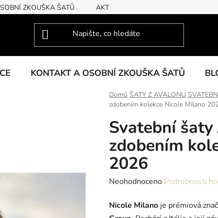
OSOBNÍ ZKOUŠKA ŠATŮ
AKTUÁLNÍ KOLEKCE
KCE
KONTAKT A OSOBNÍ ZKOUŠKA ŠATŮ
BL
Domů
ŠATY Z AVALONU
SVATEBN
zdobením kolekce Nicole Milano 20
Svatební šaty
zdobením kole
2026
Průměrné
Neohodnoceno
Podrobnosti ho
hodnocení
Nicole Milano
je prémiová znač
produktu