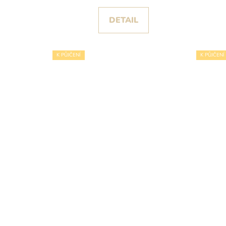
DETAIL
K PŮJČENÍ
K PŮJČENÍ