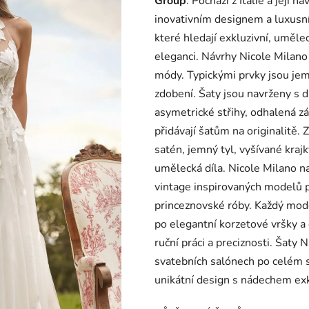
Group
. Pochází z Itálie a její 
je
inovativním designem a luxusní
0,0
které hledají exkluzivní, uměle
z
eleganci. Návrhy Nicole Milano č
5
módy. Typickými prvky jsou jem
hvězdiček.
zdobení. Šaty jsou navrženy s 
asymetrické střihy, odhalená zá
přidávají šatům na originalitě. 
satén, jemný tyl, vyšívané krajk
umělecká díla. Nicole Milano na
vintage inspirovaných modelů p
princeznovské róby. Každý mode
po elegantní korzetové vršky a
ruční práci a preciznosti. Šaty
svatebních salónech po celém sv
unikátní design s nádechem exk