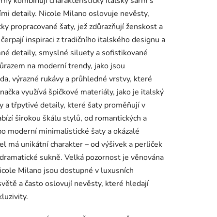
návrhy kombinují charakteristický italský šarm s
mi detaily. Nicole Milano oslovuje nevěsty,
cky propracované šaty, jež zdůrazňují ženskost a
erpají inspiraci z tradičního italského designu a
né detaily, smyslné siluety a sofistikované
důrazem na moderní trendy, jako jsou
da, výrazné rukávy a průhledné vrstvy, které
Značka využívá špičkové materiály, jako je italský
y a třpytivé detaily, které šaty proměňují v
bízí širokou škálu stylů, od romantických a
o moderní minimalistické šaty a okázalé
l má unikátní charakter – od výšivek a perliček
 dramatické sukně. Velká pozornost je věnována
 Nicole Milano jsou dostupné v luxusních
ětě a často oslovují nevěsty, které hledají
luzivity.