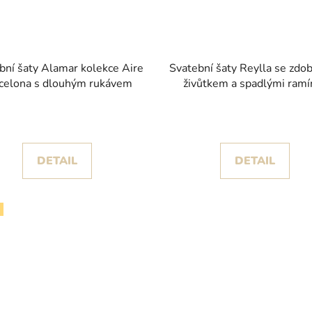
bní šaty Alamar kolekce Aire
Svatební šaty Reylla se zd
celona s dlouhým rukávem
živůtkem a spadlými ramí
kolekce Pronovias
DETAIL
DETAIL