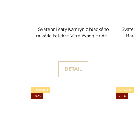
Svatební šaty Kamryn z hladkého
Svate
mikáda kolekce Vera Wang Bride x
Bar
Pronovias
DETAIL
K PŮJČENÍ
K PŮJČENÍ
2026
2026