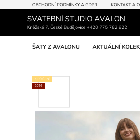
Přejít
OBCHODNÍ PODMÍNKY A GDPR
KONTAKT A 
na
obsah
SVATEBNÍ STUDIO AVALON
Kněžská 7, České Budějovice +420 775 782 822
ŠATY Z AVALONU
AKTUÁLNÍ KOLE
K PŮJČENÍ
2026