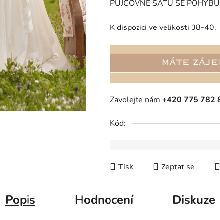
PŮJČOVNÉ ŠATŮ SE POHYBUJ
K dispozici ve velikosti 38-40.
Zavolejte nám
+420 775 782 
Kód:
Tisk
Zeptat se
Popis
Hodnocení
Diskuze