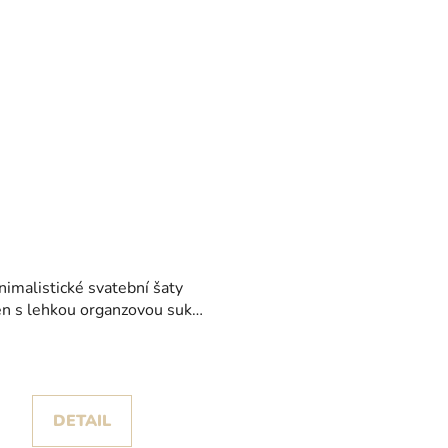
nimalistické svatební šaty
n s lehkou organzovou sukní
kolekce Pronovias 2026
DETAIL