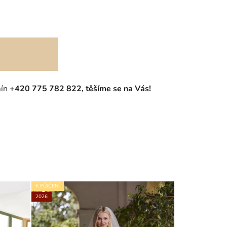
m
mín
+420 775 782 822, těšíme se na Vás!
K PŮJČENÍ
2026