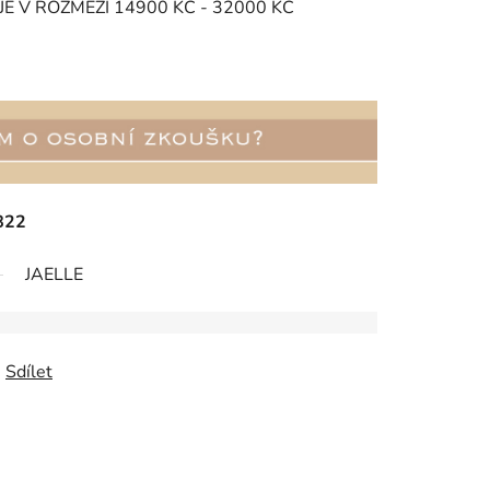
E V ROZMEZÍ 14900 KČ - 32000 KČ
822
JAELLE
Sdílet