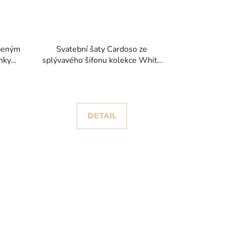
obeným
Svatební šaty Cardoso ze
nky
splývavého šifonu kolekce White
One 2026
DETAIL