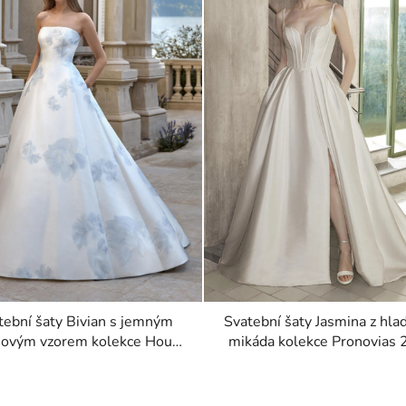
tební šaty Bivian s jemným
Svatební šaty Jasmina z hl
novým vzorem kolekce House
mikáda kolekce Pronovias
of St. Patrick 2026