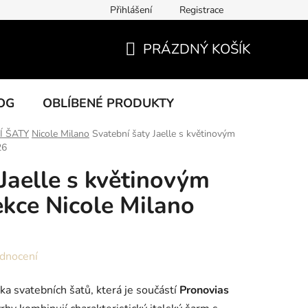
Přihlášení
Registrace
PRÁZDNÝ KOŠÍK
NÁKUPNÍ
KOŠÍK
OG
OBLÍBENÉ PRODUKTY
Í ŠATY
Nicole Milano
Svatební šaty Jaelle s květinovým
26
 Jaelle s květinovým
kce Nicole Milano
dnocení
ka svatebních šatů, která je součástí
Pronovias