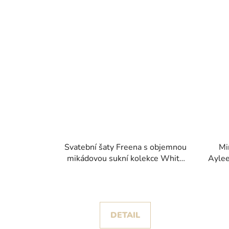
Svatební šaty Freena s objemnou
Mi
mikádovou sukní kolekce White
Aylee
One 2026
DETAIL