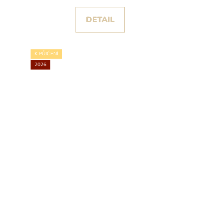
DETAIL
K PŮJČENÍ
2026