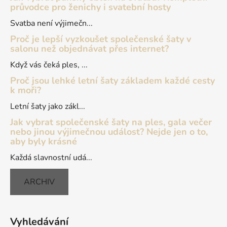
t
průvodce pro ženichy i svatební hosty
í
Svatba není výjimečn...
Proč je lepší vyzkoušet společenské šaty v
salonu než objednávat přes internet?
Když vás čeká ples, ...
Proč jsou lehké letní šaty základem každé cesty
k moři?
Letní šaty jako zákl...
Jak vybrat společenské šaty na ples, gala večer
nebo jinou výjimečnou událost? Nejde jen o to,
aby byly krásné
Každá slavnostní udá...
ARCHIV
Vyhledávání