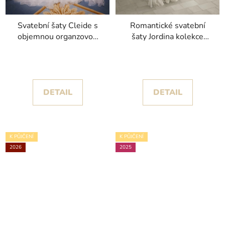
Svatební šaty Cleide s
Romantické svatební
objemnou organzovou
šaty Jordina kolekce
sukní exkluzivní kolekce
Pronovias 2026
Pronovias privée 2026
DETAIL
DETAIL
K PŮJČENÍ
K PŮJČENÍ
2026
2025