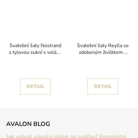
Svatební šaty Nostrand
Svatební šaty Reylla se
s tylovou sukní s volány
zdobeným živůtkem a
kolekce White One
spadlými ramínky
2026
kolekce Pronovias
DETAIL
DETAIL
Z
á
AVALON BLOG
p
a
Jak vybrat pánský oblek na svatbu? Kompletní