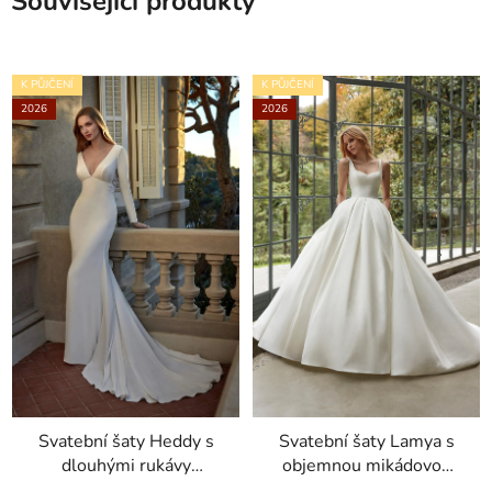
Související produkty
K PŮJČENÍ
K PŮJČENÍ
2026
2026
Svatební šaty Heddy s
Svatební šaty Lamya s
dlouhými rukávy
objemnou mikádovou
kolekce House of St.
sukní kolekce Nicole