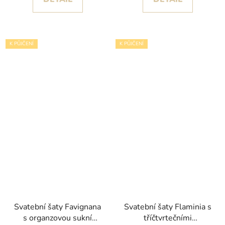
K PŮJČENÍ
K PŮJČENÍ
Svatební šaty Favignana
Svatební šaty Flaminia s
s organzovou sukní
tříčtvrtečními