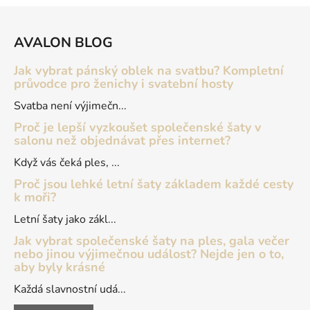
Z
á
AVALON BLOG
p
a
Jak vybrat pánský oblek na svatbu? Kompletní
t
průvodce pro ženichy i svatební hosty
í
Svatba není výjimečn...
Proč je lepší vyzkoušet společenské šaty v
salonu než objednávat přes internet?
Když vás čeká ples, ...
Proč jsou lehké letní šaty základem každé cesty
k moři?
Letní šaty jako zákl...
Jak vybrat společenské šaty na ples, gala večer
nebo jinou výjimečnou událost? Nejde jen o to,
aby byly krásné
Každá slavnostní udá...