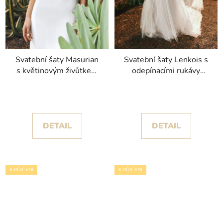
Svatební šaty Masurian
Svatební šaty Lenkois s
s květinovým živůtkem
odepínacími rukávy
kolekce Pronovias
kolekce Pronovias 2024
DETAIL
DETAIL
K PŮJČENÍ
K PŮJČENÍ