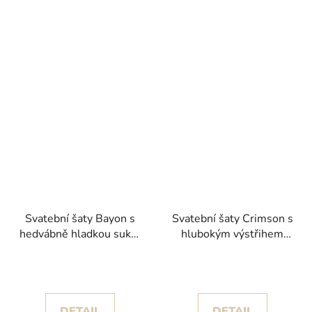
Svatební šaty Bayon s
Svatební šaty Crimson s
hedvábně hladkou sukní
hlubokým výstřihem
kolekce Pronovias 2024
kolekce Pronovias 2024
DETAIL
DETAIL