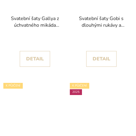
Svatební šaty Gallya z
Svatební šaty Gobi s
úchvatného mikáda
dlouhými rukávy a
kolekce Pronovias 2024
mikádovou sukní
kolekce Nicole Milano
2024
DETAIL
DETAIL
K PŮJČENÍ
K PŮJČENÍ
2025