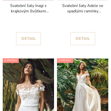
Svatební šaty Inagi s
Svatební šaty Adele se
krajkovým živůtkem
spadlými ramínky
kolekce White One
kolekce Pronovias
2025
DETAIL
DETAIL
K PRODEJI
K PRODEJI