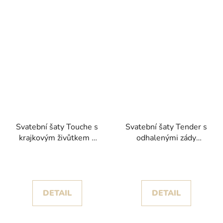
Svatební šaty Touche s
Svatební šaty Tender s
krajkovým živůtkem a
odhalenými zády
tenkými ramínky
kolekce House of St.
kolekce White One
Patrick 2025
2024
DETAIL
DETAIL