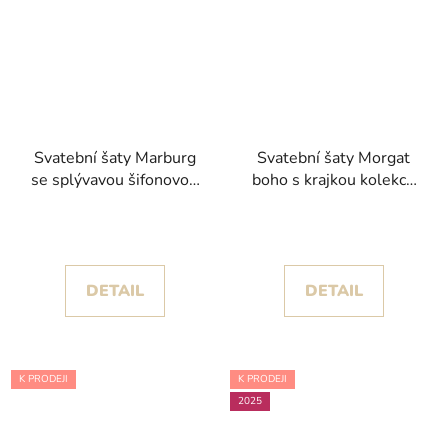
Svatební šaty Marburg
Svatební šaty Morgat
se splývavou šifonovou
boho s krajkou kolekce
sukní kolekce Pronovias
Pronovias 2025
2024
DETAIL
DETAIL
K PRODEJI
K PRODEJI
2025