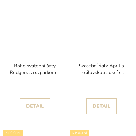
Boho svatební šaty
Svatební šaty April s
Rodgers s rozparkem a
královskou sukní s
dlouhými rukávy
vlečkou a krajkovým
kolekce White One
živůtkem kolekce House
2024
of St. Patrick 2024
DETAIL
DETAIL
K PŮJČENÍ
K PŮJČENÍ