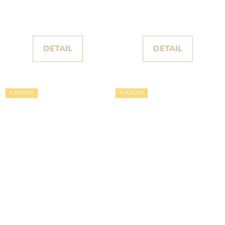
kolekce Nicole Milano
krajkovými rukávy
2024
kolekce Pronovias 2024
DETAIL
DETAIL
K PŮJČENÍ
K PŮJČENÍ