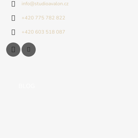
info
@
studioavalon.cz
+420 775 782 822
+420 603 518 087
BLOG