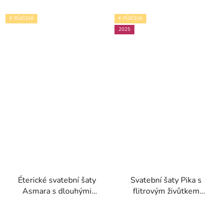
K PŮJČENÍ
K PŮJČENÍ
2025
Éterické svatební šaty
Svatební šaty Pika s
Asmara s dlouhými
flitrovým živůtkem
rukávy kolekce
kolekce White One
Pronovias
2025