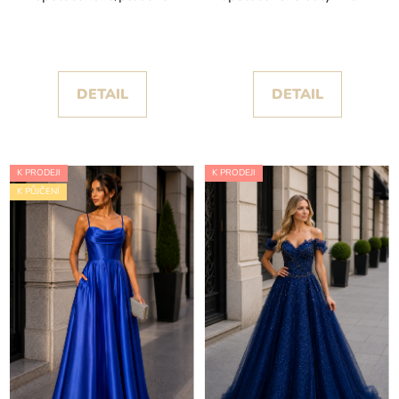
šaty Eli zdobené peřím
s kamínkovým živůtkem
kolekce Christian
Koehlert
DETAIL
DETAIL
K PRODEJI
K PRODEJI
K PŮJČENÍ