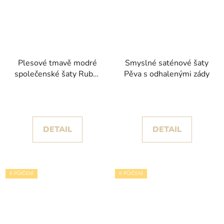
Plesové tmavě modré
Smyslné saténové šaty
společenské šaty Rubar
Pěva s odhalenými zády
se splývavou sukní
DETAIL
DETAIL
K PŮJČENÍ
K PŮJČENÍ