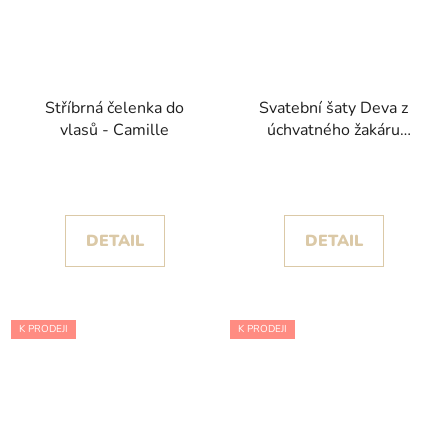
Stříbrná čelenka do
Svatební šaty Deva z
vlasů - Camille
úchvatného žakáru
kolekce Nicole Milano
2024
DETAIL
DETAIL
K PRODEJI
K PRODEJI