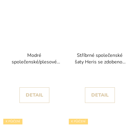
Modré
Stříbrné společenské
společenské/plesové
šaty Heris se zdobenou
šaty Anadel s korzetem
sukní
posetým kamínky
DETAIL
DETAIL
K PŮJČENÍ
K PŮJČENÍ