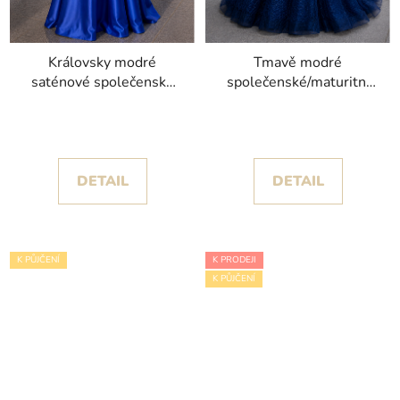
Královsky modré
Tmavě modré
saténové společenské
společenské/maturitní
šaty Scara s úzkými
šaty Kapi s třpytivou
ramínky
krajkovou výšivkou
DETAIL
DETAIL
K PŮJČENÍ
K PRODEJI
K PŮJČENÍ