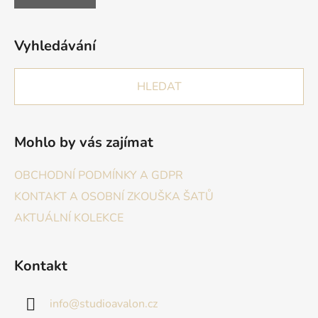
Vyhledávání
HLEDAT
Mohlo by vás zajímat
OBCHODNÍ PODMÍNKY A GDPR
KONTAKT A OSOBNÍ ZKOUŠKA ŠATŮ
AKTUÁLNÍ KOLEKCE
Kontakt
info
@
studioavalon.cz