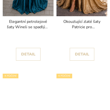
Elegantní petrolejové
Okouzlující zlaté šaty
šaty Wineli se spadlými
Patricie pro
rukávy
nezapomenutelné
slavnostní okamžiky
DETAIL
DETAIL
K PŮJČENÍ
K PŮJČENÍ