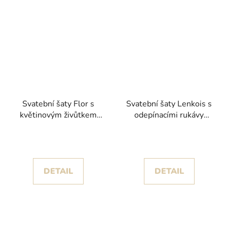
Svatební šaty Flor s
Svatební šaty Lenkois s
květinovým živůtkem
odepínacími rukávy
kolekce House of St.
kolekce Pronovias 2024
Patrick 2025
DETAIL
DETAIL