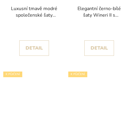
Luxusní tmavě modré
Elegantní černo-bílé
společenské šaty
šaty Wineri II s
Gaprin bez ramínek s
romantickým živůtkem a
korzetem
rozparkem
DETAIL
DETAIL
K PŮJČENÍ
K PŮJČENÍ