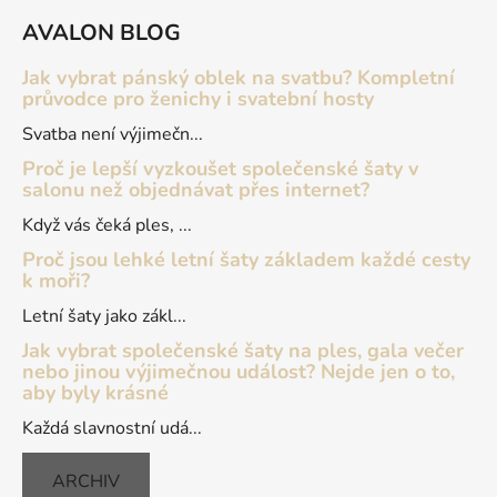
á
AVALON BLOG
p
a
Jak vybrat pánský oblek na svatbu? Kompletní
t
průvodce pro ženichy i svatební hosty
í
Svatba není výjimečn...
Proč je lepší vyzkoušet společenské šaty v
salonu než objednávat přes internet?
Když vás čeká ples, ...
Proč jsou lehké letní šaty základem každé cesty
k moři?
Letní šaty jako zákl...
Jak vybrat společenské šaty na ples, gala večer
nebo jinou výjimečnou událost? Nejde jen o to,
aby byly krásné
Každá slavnostní udá...
ARCHIV