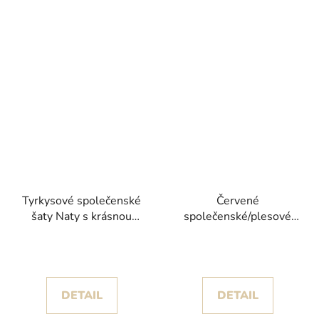
Tyrkysové společenské
Červené
šaty Naty s krásnou
společenské/plesové
tylovou sukní
šaty Frida III s objemnou
sukní a rozparkem
DETAIL
DETAIL