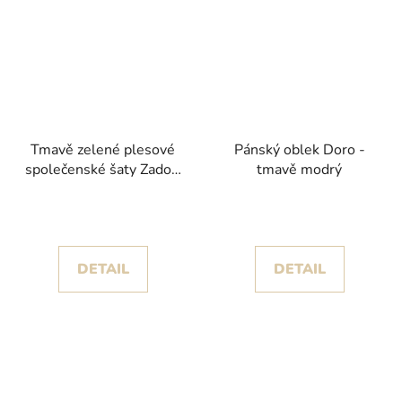
Tmavě zelené plesové
Pánský oblek Doro -
společenské šaty Zadori
tmavě modrý
s krajkovým živůtkem
DETAIL
DETAIL