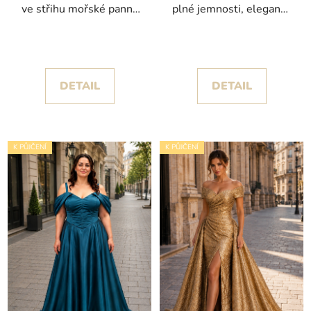
ve střihu mořské panny
plné jemnosti, elegance
s dramatickými
a luxusu
splývavými rukávy
DETAIL
DETAIL
K PŮJČENÍ
K PŮJČENÍ