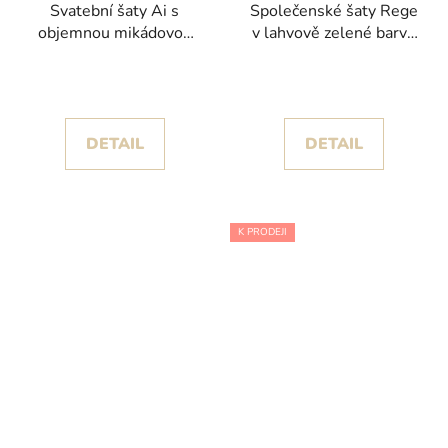
Svatební šaty Ai s
Společenské šaty Rege
objemnou mikádovou
v lahvově zelené barvě
sukní a krajkovými zády
se stříbrnými detaily na
kolekce White One
korzetu
DETAIL
DETAIL
K PRODEJI