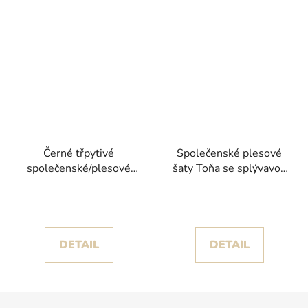
Černé třpytivé
Společenské plesové
společenské/plesové
šaty Toňa se splývavou
šaty Pabi s peřím
sukní a krajkovým
kolekce Christian
živůtkem s hlubokým
Koehlert
výstřihem
DETAIL
DETAIL
Z