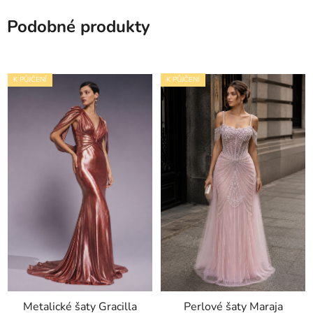
Podobné produkty
K PŮJČENÍ
K PŮJČENÍ
Metalické šaty Gracilla
Perlové šaty Maraja