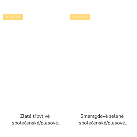
K PŮJČENÍ
K PŮJČENÍ
Zlaté třpytivé
Smaragdově zelené
společenské/plesové
společenské/plesové
šaty Macada kolekce
šaty Frida VI s
Christian Koehlert
objemnou sukní s