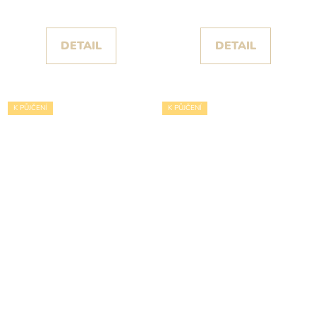
rozparkem
DETAIL
DETAIL
K PŮJČENÍ
K PŮJČENÍ