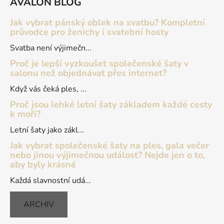
AVALON BLOG
p
a
Jak vybrat pánský oblek na svatbu? Kompletní
t
průvodce pro ženichy i svatební hosty
í
Svatba není výjimečn...
Proč je lepší vyzkoušet společenské šaty v
salonu než objednávat přes internet?
Když vás čeká ples, ...
Proč jsou lehké letní šaty základem každé cesty
k moři?
Letní šaty jako zákl...
Jak vybrat společenské šaty na ples, gala večer
nebo jinou výjimečnou událost? Nejde jen o to,
aby byly krásné
Každá slavnostní udá...
ARCHIV