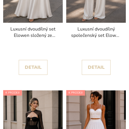
Luxusní dvoudílný set
Luxusní dvoudílný
Elowen složený ze
společenský set Elowen
zdobeného korzetu a
I složený ze zdobeného
dlouhé saténové sukně
korzetu a elegantních
širokých kalhot
DETAIL
DETAIL
K PRODEJI
K PRODEJI