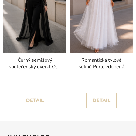
Černý semišový
Romantická tylová
společenský overal Olaf
sukně Perle zdobená
s širokými nohavicemi
jemnými perličkami
DETAIL
DETAIL
Z
á