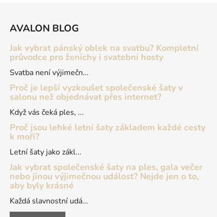
Z
á
AVALON BLOG
p
a
Jak vybrat pánský oblek na svatbu? Kompletní
t
průvodce pro ženichy i svatební hosty
í
Svatba není výjimečn...
Proč je lepší vyzkoušet společenské šaty v
salonu než objednávat přes internet?
Když vás čeká ples, ...
Proč jsou lehké letní šaty základem každé cesty
k moři?
Letní šaty jako zákl...
Jak vybrat společenské šaty na ples, gala večer
nebo jinou výjimečnou událost? Nejde jen o to,
aby byly krásné
Každá slavnostní udá...