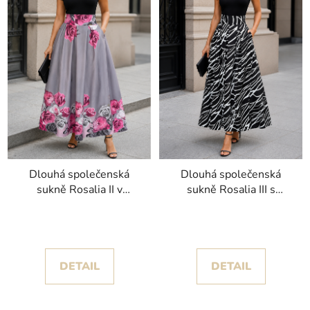
Dlouhá společenská
Dlouhá společenská
sukně Rosalia II v
sukně Rosalia III s
elegantní šedé barvě s
výrazným černobílým
romantickým motivem
vzorem
růžových růží
DETAIL
DETAIL