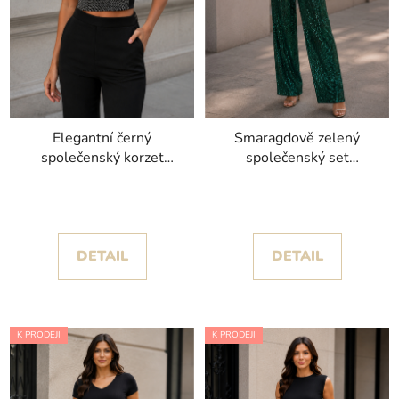
Elegantní černý
Smaragdově zelený
společenský korzet
společenský set
Stellara zdobený
Marselini III s třpytivými
drobnými kamínky
flitry
DETAIL
DETAIL
K PRODEJI
K PRODEJI