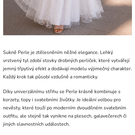
Sukně Perle je ztělesněním něžné elegance. Lehký
vrstvený tyl zdobí stovky drobných perliček, které vytvářejí
jemný třpytivý efekt a dodávají modelu výjimečný charakter.
Každý krok tak působí vzdušně a romanticky.
Díky univerzálnímu střihu se Perle krásně kombinuje s
korzety, topy i svatebními živůtky. Je ideální volbou pro
nevěsty, které touží po moderním dvoudílném svatebním
outfitu, ale stejně tak vynikne na plesech, galavečerech či
jiných slavnostních událostech.