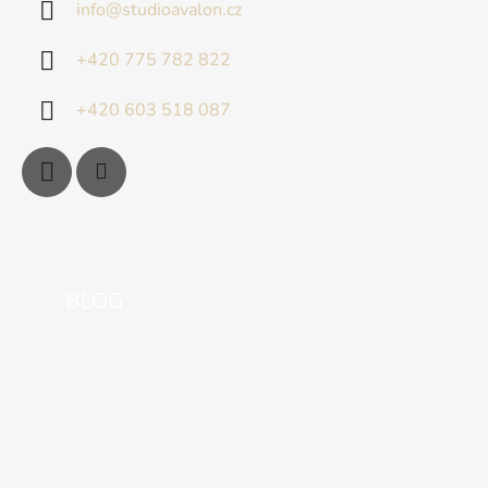
info
@
studioavalon.cz
+420 775 782 822
+420 603 518 087
BLOG