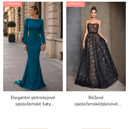
K PRODEJI
K PRODEJI
Elegantní petrolejové
Béžové
společenské šaty
společenské/plesové
Selene s dlouhými
šaty Asrin kolekce
rukávy
Corizzi celé pošité
černou krajkou