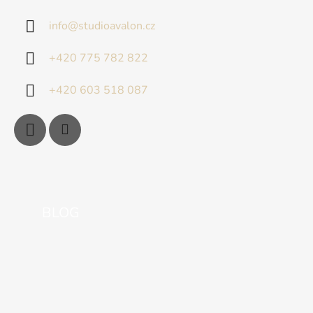
info
@
studioavalon.cz
+420 775 782 822
+420 603 518 087
BLOG