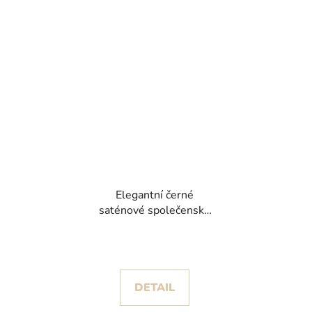
Elegantní černé
saténové společenské
šaty Valeria se
zavinovacím výstřihem
DETAIL