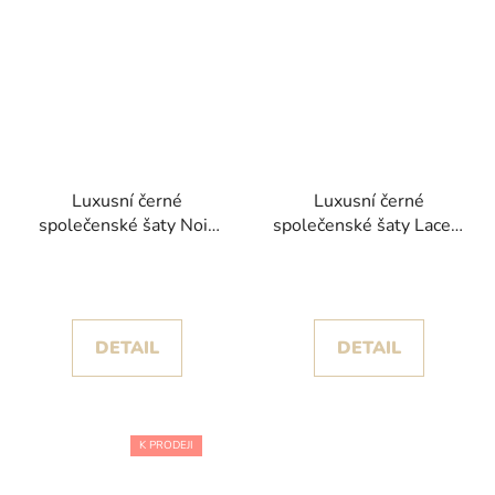
Luxusní černé
Luxusní černé
společenské šaty Noir
společenské šaty Lace s
se smaragdově zelenou
krajkovým živůtkem a
květinovou výšivkou
dlouhými rukávy
DETAIL
DETAIL
K PRODEJI