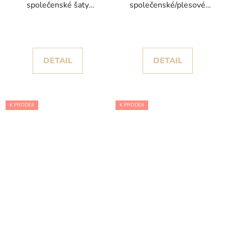
společenské šaty
společenské/plesové
Eridanus z kolekce
šaty Gamor kolekce
Pronovias
Vera Wang Bride
DETAIL
DETAIL
K PRODEJI
K PRODEJI