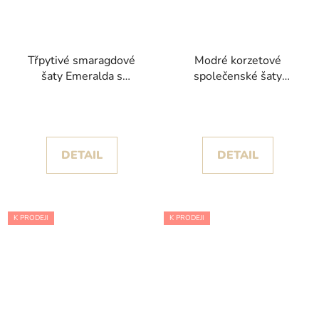
Třpytivé smaragdové
Modré korzetové
šaty Emeralda s
společenské šaty
flitrovým živůtkem
Celestia
DETAIL
DETAIL
K PRODEJI
K PRODEJI