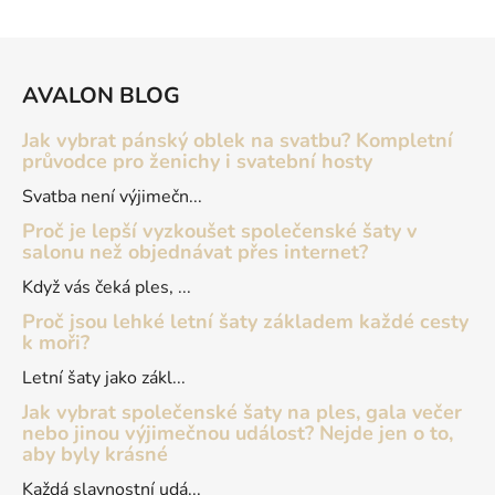
Z
á
AVALON BLOG
p
a
Jak vybrat pánský oblek na svatbu? Kompletní
t
průvodce pro ženichy i svatební hosty
í
Svatba není výjimečn...
Proč je lepší vyzkoušet společenské šaty v
salonu než objednávat přes internet?
Když vás čeká ples, ...
Proč jsou lehké letní šaty základem každé cesty
k moři?
Letní šaty jako zákl...
Jak vybrat společenské šaty na ples, gala večer
nebo jinou výjimečnou událost? Nejde jen o to,
aby byly krásné
Každá slavnostní udá...