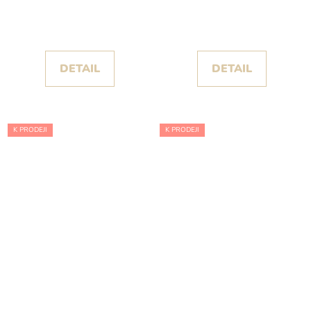
šaty Asrin kolekce
Aihopo s pláštěm a
Corizzi celé pošité
elegantní lehkostí
černou krajkou
DETAIL
DETAIL
K PRODEJI
K PRODEJI