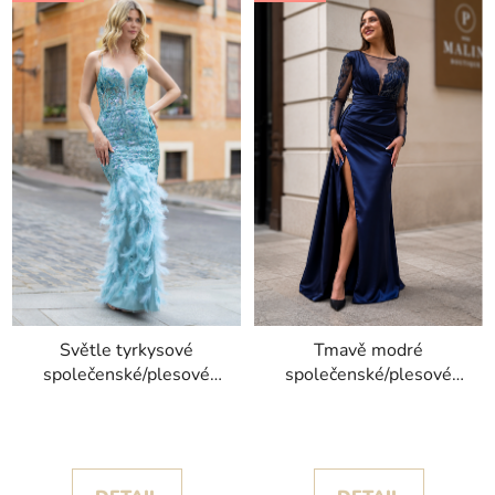
Světle tyrkysové
Tmavě modré
společenské/plesové
společenské/plesové
šaty Eli zdobené peřím
šaty Dori s dlouhými
kolekce Christian
rukávy a rozparkem
Koehlert