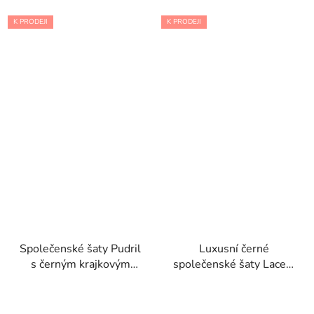
K PRODEJI
K PRODEJI
Společenské šaty Pudril
Luxusní černé
s černým krajkovým
společenské šaty Lace s
korzetem a třpytivou
krajkovým živůtkem a
pruhovanou sukní
dlouhými rukávy