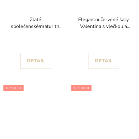
Zlaté
Elegantní červené šaty
společenské/maturitní
Valentina s vlečkou a
šaty Zlatuše s
dlouhými rukávy
objemnou třpytivou
sukní
DETAIL
DETAIL
K PRODEJI
K PRODEJI