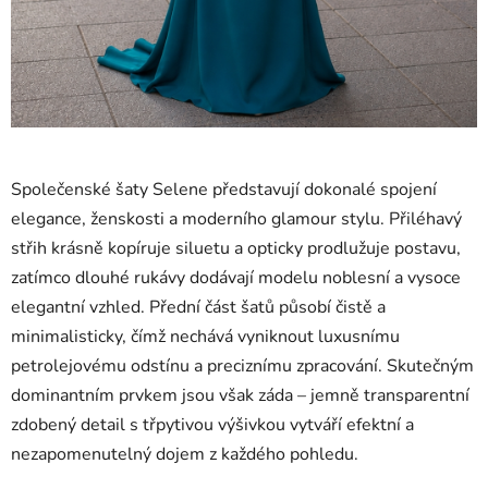
Společenské šaty Selene představují dokonalé spojení
elegance, ženskosti a moderního glamour stylu. Přiléhavý
střih krásně kopíruje siluetu a opticky prodlužuje postavu,
zatímco dlouhé rukávy dodávají modelu noblesní a vysoce
elegantní vzhled. Přední část šatů působí čistě a
minimalisticky, čímž nechává vyniknout luxusnímu
petrolejovému odstínu a preciznímu zpracování. Skutečným
dominantním prvkem jsou však záda – jemně transparentní
zdobený detail s třpytivou výšivkou vytváří efektní a
nezapomenutelný dojem z každého pohledu.