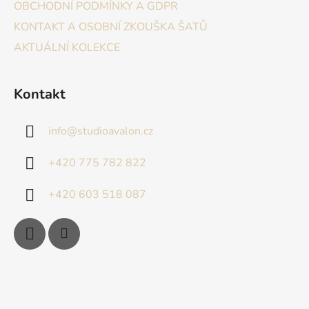
OBCHODNÍ PODMÍNKY A GDPR
KONTAKT A OSOBNÍ ZKOUŠKA ŠATŮ
AKTUÁLNÍ KOLEKCE
Kontakt
info
@
studioavalon.cz
+420 775 782 822
+420 603 518 087