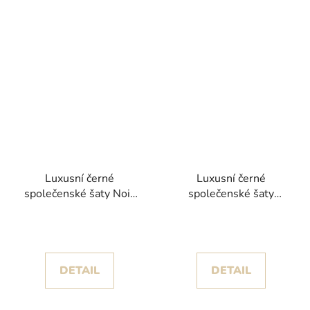
Luxusní černé
Luxusní černé
společenské šaty Noir
společenské šaty
se smaragdově zelenou
Violetta s bohatou
květinovou výšivkou
fialovou květinovou
výšivkou
DETAIL
DETAIL