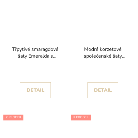
Třpytivé smaragdové
Modré korzetové
šaty Emeralda s
společenské šaty
flitrovým živůtkem
Celestia
DETAIL
DETAIL
K PRODEJI
K PRODEJI