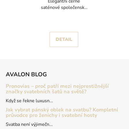
Elegantní černé
saténové společenské
šaty Valeria se
zavinovacím výstřihem
DETAIL
Z
á
AVALON BLOG
p
a
Pronovias – proč patří mezi nejprestižnější
t
značky svatebních šatů na světě?
í
Když se řekne luxusn...
Jak vybrat pánský oblek na svatbu? Kompletní
průvodce pro ženichy i svatební hosty
Svatba není výjimečn...