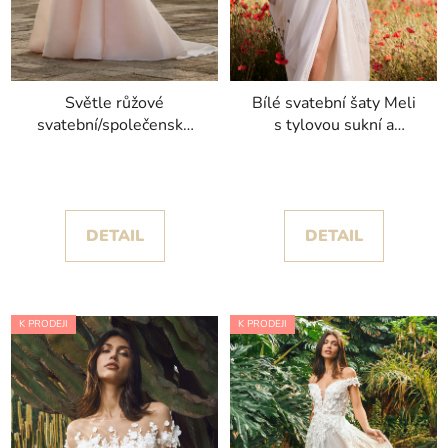
Světle růžové
Bílé svatební šaty Meli
svatební/společenské
s tylovou sukní a
šaty Lustre s
rozparkem kolekce
princeznovskou sukní
Nicole Milano 2025
kolekce Nicole Milano
DETAIL
DETAIL
K PRODEJI
K PRODEJI