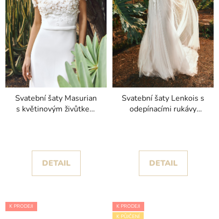
Svatební šaty Masurian
Svatební šaty Lenkois s
s květinovým živůtkem
odepínacími rukávy
kolekce Pronovias
kolekce Pronovias 2024
DETAIL
DETAIL
K PRODEJI
K PRODEJI
K PŮJČENÍ