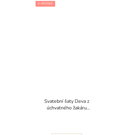
K PRODEJI
Svatební šaty Deva z
úchvatného žakáru
kolekce Nicole Milano
2024