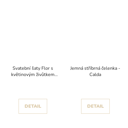
Svatební šaty Flor s
Jemná stříbrná čelenka -
květinovým živůtkem
Calda
kolekce House of St.
Patrick 2025
DETAIL
DETAIL