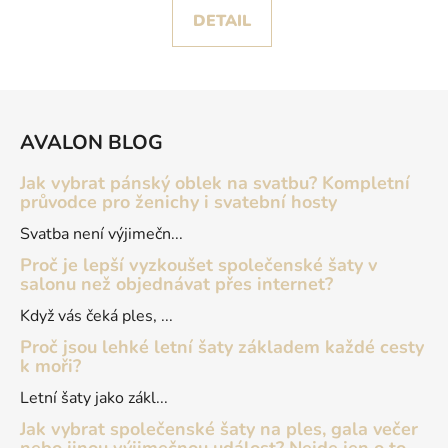
DETAIL
Z
á
AVALON BLOG
p
a
Jak vybrat pánský oblek na svatbu? Kompletní
t
průvodce pro ženichy i svatební hosty
í
Svatba není výjimečn...
Proč je lepší vyzkoušet společenské šaty v
salonu než objednávat přes internet?
Když vás čeká ples, ...
Proč jsou lehké letní šaty základem každé cesty
k moři?
Letní šaty jako zákl...
Jak vybrat společenské šaty na ples, gala večer