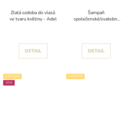
Zlatá ozdoba do vlasů
Šampaň
ve tvaru květiny - Adel
společenské/svatební
šaty Rihanna s
hlubokým výstřihem
DETAIL
DETAIL
K PŮJČENÍ
K PŮJČENÍ
2025