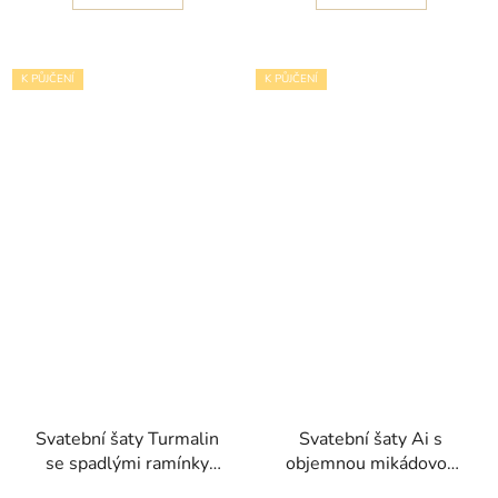
K PŮJČENÍ
K PŮJČENÍ
Svatební šaty Turmalin
Svatební šaty Ai s
se spadlými ramínky
objemnou mikádovou
kolekce Pronovias
sukní a krajkovými zády