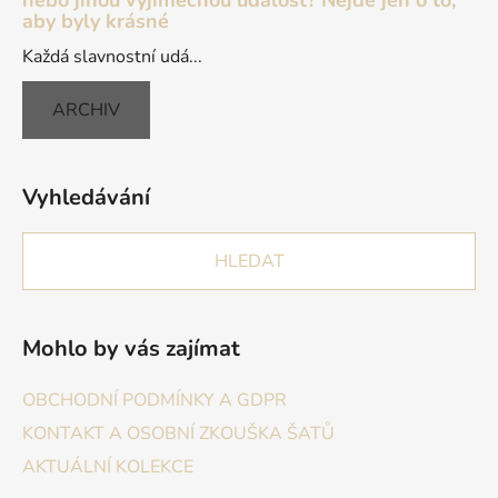
nebo jinou výjimečnou událost? Nejde jen o to,
aby byly krásné
Každá slavnostní udá...
ARCHIV
Vyhledávání
HLEDAT
Mohlo by vás zajímat
OBCHODNÍ PODMÍNKY A GDPR
KONTAKT A OSOBNÍ ZKOUŠKA ŠATŮ
AKTUÁLNÍ KOLEKCE