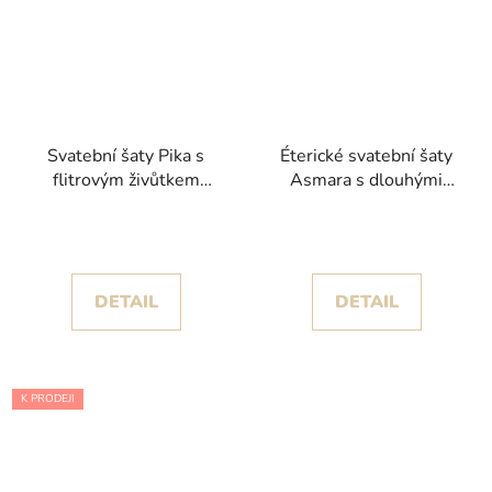
Svatební šaty Pika s
Éterické svatební šaty
flitrovým živůtkem
Asmara s dlouhými
kolekce White One
rukávy kolekce
2025
Pronovias
DETAIL
DETAIL
K PRODEJI