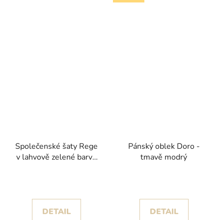
Společenské šaty Rege
Pánský oblek Doro -
v lahvově zelené barvě
tmavě modrý
se stříbrnými detaily na
korzetu
DETAIL
DETAIL