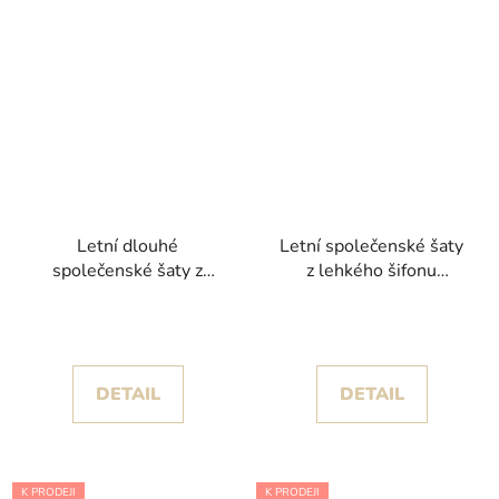
Letní dlouhé
Letní společenské šaty
společenské šaty z
z lehkého šifonu
lehkého šifonu s
tříčtvrteční délky
květinovým vzorem
DETAIL
DETAIL
K PRODEJI
K PRODEJI