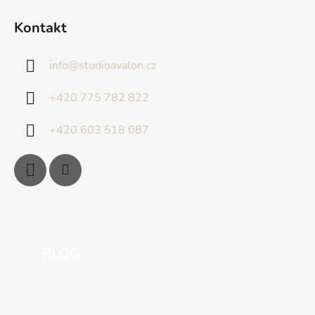
Kontakt
info
@
studioavalon.cz
+420 775 782 822
+420 603 518 087
BLOG