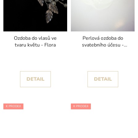
Ozdoba do vlasů ve
Perlová ozdoba do
tvaru květu - Flora
svatebního účesu -
Almeida
DETAIL
DETAIL
K PRODEJI
K PRODEJI