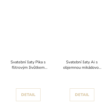
Svatební šaty Pika s
Svatební šaty Ai s
flitrovým živůtkem
objemnou mikádovou
kolekce White One
sukní a krajkovými zády
2025
kolekce White One
DETAIL
DETAIL