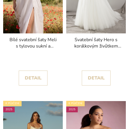
Bílé svatební šaty Meli
Svatební šaty Hero s
s tylovou sukní a
korálkovým živůtkem
rozparkem kolekce
kolekce Pronovias 2025
Nicole Milano 2025
DETAIL
DETAIL
K PŮJČENÍ
K PŮJČENÍ
2025
2025