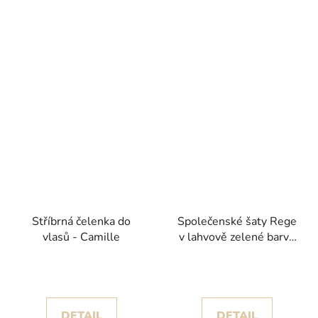
Stříbrná čelenka do
Společenské šaty Rege
vlasů - Camille
v lahvově zelené barvě
se stříbrnými detaily na
korzetu
DETAIL
DETAIL