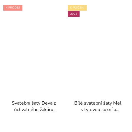
K PRODEJI
K PŮJČENÍ
2025
Svatební šaty Deva z
Bílé svatební šaty Meli
úchvatného žakáru
s tylovou sukní a
kolekce Nicole Milano
rozparkem kolekce
2024
Nicole Milano 2025