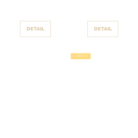
kolekce Pronovias
rukávy kolekce
privée
Pronovias
DETAIL
DETAIL
K PŮJČENÍ