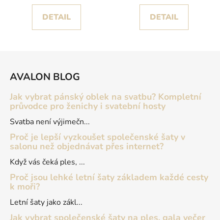
DETAIL
DETAIL
Z
á
AVALON BLOG
p
a
Jak vybrat pánský oblek na svatbu? Kompletní
t
průvodce pro ženichy i svatební hosty
í
Svatba není výjimečn...
Proč je lepší vyzkoušet společenské šaty v
salonu než objednávat přes internet?
Když vás čeká ples, ...
Proč jsou lehké letní šaty základem každé cesty
k moři?
Letní šaty jako zákl...
Jak vybrat společenské šaty na ples, gala večer