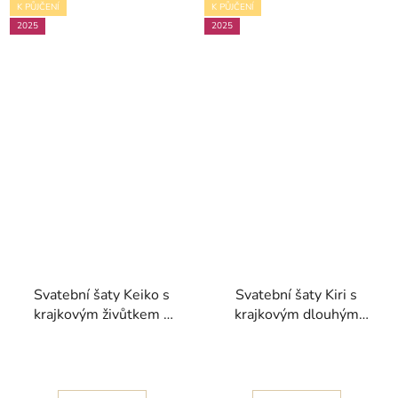
K PŮJČENÍ
K PŮJČENÍ
2025
2025
Svatební šaty Keiko s
Svatební šaty Kiri s
krajkovým živůtkem a
krajkovým dlouhým
splývavou sukní kolekce
rukávem kolekce White
White One 2025
One 2025