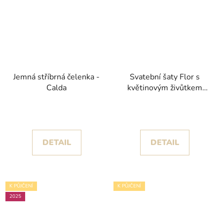
Jemná stříbrná čelenka -
Svatební šaty Flor s
Calda
květinovým živůtkem
kolekce House of St.
Patrick 2025
DETAIL
DETAIL
K PŮJČENÍ
K PŮJČENÍ
2025