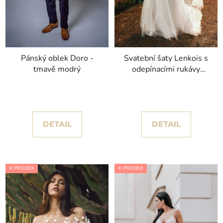
Pánský oblek Doro -
Svatební šaty Lenkois s
tmavě modrý
odepínacími rukávy
kolekce Pronovias 2024
DETAIL
DETAIL
K PRODEJI
K PRODEJI