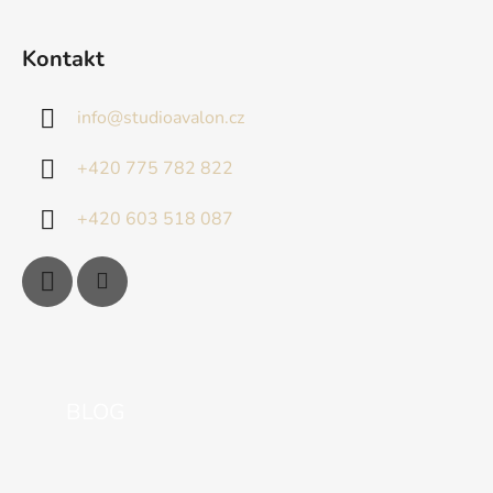
Kontakt
info
@
studioavalon.cz
+420 775 782 822
+420 603 518 087
BLOG