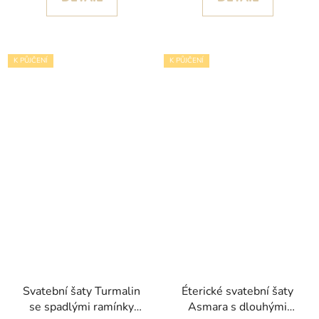
K PŮJČENÍ
K PŮJČENÍ
Svatební šaty Turmalin
Éterické svatební šaty
se spadlými ramínky
Asmara s dlouhými