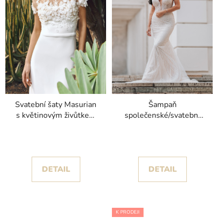
Svatební šaty Masurian
Šampaň
s květinovým živůtkem
společenské/svatební
kolekce Pronovias
šaty Rihanna s
hlubokým výstřihem
DETAIL
DETAIL
K PRODEJI