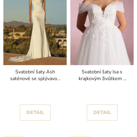
Svatební šaty Ash
Svatební šaty Isa s
saténové se splývavou
krajkovým živůtkem a
sukní kolekce Pronovias
spadlými ramínky
2025
kolekce White One
2025
DETAIL
DETAIL