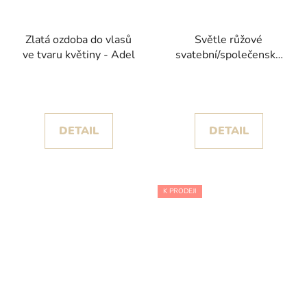
Zlatá ozdoba do vlasů
Světle růžové
ve tvaru květiny - Adel
svatební/společenské
šaty Lustre s
princeznovskou sukní
kolekce Nicole Milano
DETAIL
DETAIL
K PRODEJI