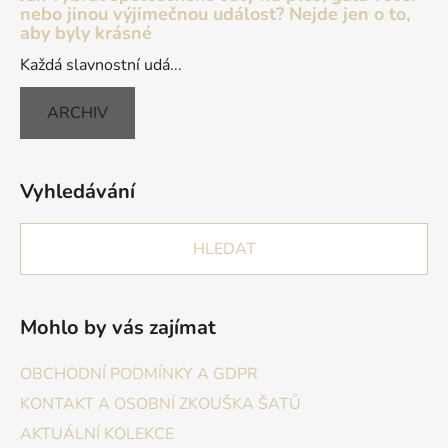
nebo jinou výjimečnou událost? Nejde jen o to,
aby byly krásné
Každá slavnostní udá...
ARCHIV
Vyhledávání
HLEDAT
Mohlo by vás zajímat
OBCHODNÍ PODMÍNKY A GDPR
KONTAKT A OSOBNÍ ZKOUŠKA ŠATŮ
AKTUÁLNÍ KOLEKCE