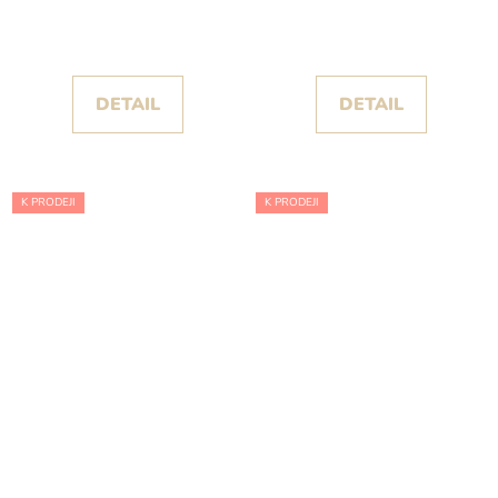
kolekce Nicole Milano
2024
DETAIL
DETAIL
K PRODEJI
K PRODEJI