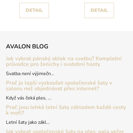
DETAIL
DETAIL
Z
á
AVALON BLOG
p
a
Jak vybrat pánský oblek na svatbu? Kompletní
t
průvodce pro ženichy i svatební hosty
í
Svatba není výjimečn...
Proč je lepší vyzkoušet společenské šaty v
salonu než objednávat přes internet?
Když vás čeká ples, ...
Proč jsou lehké letní šaty základem každé cesty
k moři?
Letní šaty jako zákl...
Jak vybrat společenské šaty na ples, gala večer