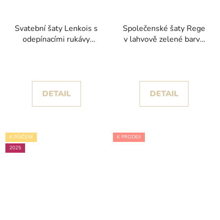
Svatební šaty Lenkois s
Společenské šaty Rege
odepínacími rukávy
v lahvově zelené barvě
kolekce Pronovias 2024
se stříbrnými detaily na
korzetu
DETAIL
DETAIL
K PŮJČENÍ
K PRODEJI
2025