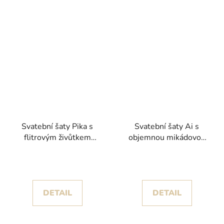
Svatební šaty Pika s
Svatební šaty Ai s
flitrovým živůtkem
objemnou mikádovou
kolekce White One
sukní a krajkovými zády
2025
kolekce White One
DETAIL
DETAIL