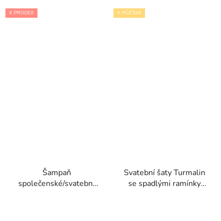
K PRODEJI
K PŮJČENÍ
Šampaň
Svatební šaty Turmalin
společenské/svatební
se spadlými ramínky
šaty Rihanna s
kolekce Pronovias
hlubokým výstřihem
privée