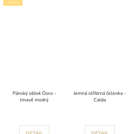
K PŮJČENÍ
Pánský oblek Doro -
Jemná stříbrná čelenka -
tmavě modrý
Calda
DETAIL
DETAIL