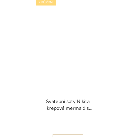
K PŮJČENÍ
Svatební šaty Nikita
krepové mermaid s
krajkou kolem dekoltu
kolekce Pronovias