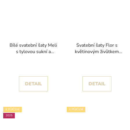
Bílé svatební šaty Meli
Svatební šaty Flor s
s tylovou sukní a
květinovým živůtkem
rozparkem kolekce
kolekce House of St.
Nicole Milano 2025
Patrick 2025
DETAIL
DETAIL
K PŮJČENÍ
K PŮJČENÍ
2025