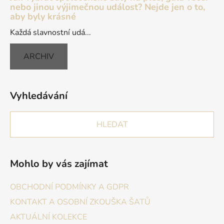
nebo jinou výjimečnou událost? Nejde jen o to,
aby byly krásné
Každá slavnostní udá...
ARCHIV
Vyhledávání
HLEDAT
Mohlo by vás zajímat
OBCHODNÍ PODMÍNKY A GDPR
KONTAKT A OSOBNÍ ZKOUŠKA ŠATŮ
AKTUÁLNÍ KOLEKCE