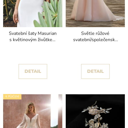
Svatební šaty Masurian
Světle růžové
s květinovým živůtkem
svatební/společenské
kolekce Pronovias
šaty Lustre s
princeznovskou sukní
kolekce Nicole Milano
DETAIL
DETAIL
K PŮJČENÍ