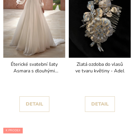
Éterické svatební šaty
Zlatá ozdoba do vlasů
Asmara s dlouhými
ve tvaru květiny - Adel
rukávy kolekce
Pronovias
DETAIL
DETAIL
K PRODEJI