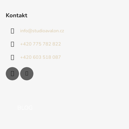
Kontakt
info
@
studioavalon.cz
+420 775 782 822
+420 603 518 087
BLOG