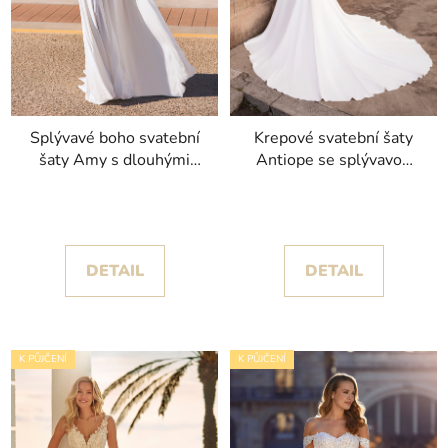
Splývavé boho svatební
Krepové svatební šaty
šaty Amy s dlouhými
Antiope se splývavou
odnímatelnými rukávy
hladkou mermaid sukní
kolekce Pronovias 2023
kolekce Pronovias 2023
DETAIL
DETAIL
K PŮJČENÍ
K PŮJČENÍ