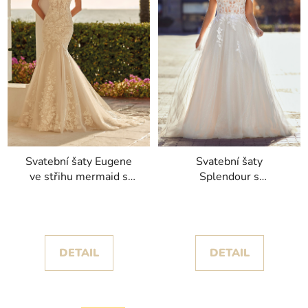
Svatební šaty Eugene
Svatební šaty
ve střihu mermaid s
Splendour s
krajkovými nášivkami
odnímatelnými
kolekce House of St.
spadlými ramínky
Patrick
kolekce White One
DETAIL
DETAIL