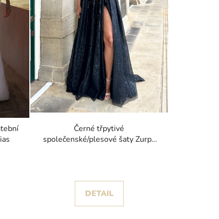
tební
Černé třpytivé
ias
společenské/plesové šaty Zurpa
kolekce Christian Koehlert
DETAIL