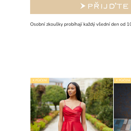
Osobní zkoušky probíhají každý všední den od 1
K PŮJČENÍ
K PŮJČENÍ