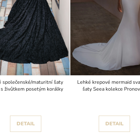
 společenské/maturitní šaty
Lehké krepové mermaid sva
 s živůtkem posetým korálky
šaty Seea kolekce Pronov
DETAIL
DETAIL