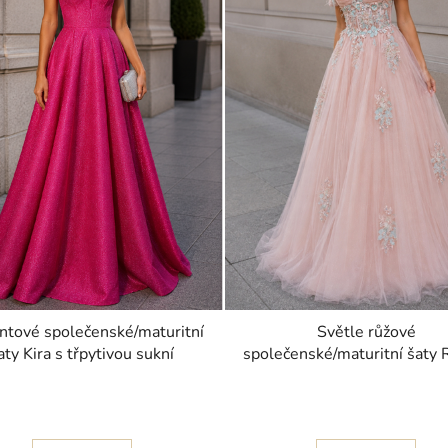
tové společenské/maturitní
Světle růžové
aty Kira s třpytivou sukní
společenské/maturitní šaty 
nádhernou sukní jako p
princeznu