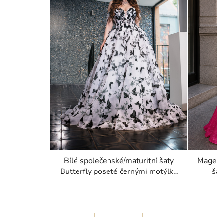
Bílé společenské/maturitní šaty
Magen
Butterfly poseté černými motýlky
š
z krajky