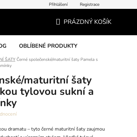
Přihlášení
Registrace
PRÁZDNÝ KOŠÍK
NÁKUPNÍ
KOŠÍK
OG
OBLÍBENÉ PRODUKTY
NÍ ŠATY
Černé společenské/maturitní šaty Pamela s
amínky
nské/maturitní šaty
kou tylovou sukní a
ínky
dnocení
kou dramatu – tyto černé maturitní šaty zaujmou