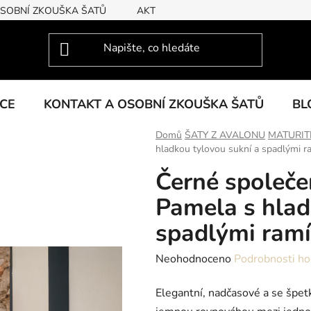
OSOBNÍ ZKOUŠKA ŠATŮ
AKTUÁLNÍ KOLEKCE
KCE
KONTAKT A OSOBNÍ ZKOUŠKA ŠATŮ
BL
Domů
ŠATY Z AVALONU
MATURIT
hladkou tylovou sukní a spadlými r
Černé společe
Pamela s hlad
spadlými ram
Průměrné
Neohodnoceno
Podrobnosti ho
hodnocení
Elegantní, nadčasové a se špet
produktu