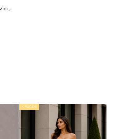
Vidi s
ou
K PŮJČENÍ