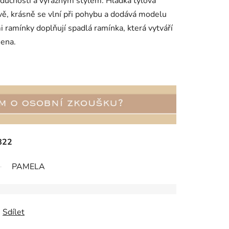
uchostí a výrazným stylem. Hladká tylová
ě, krásně se vlní při pohybu a dodává modelu
i ramínky doplňují spadlá ramínka, která vytváří
mena.
822
PAMELA
Sdílet