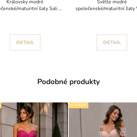
Královsky modré
Světle modré
čenské/maturitní šaty Sali s
společenské/maturitní šaty 
krajkovou výšivkou
objemnou sukní zdoben
drobnými hvězdičkami
DETAIL
DETAIL
Podobné produkty
K PŮJČENÍ