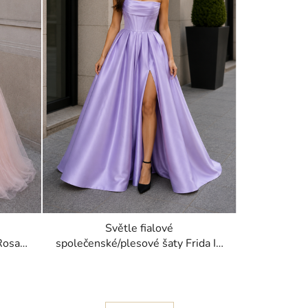
Světle fialové
Rosa s
společenské/plesové šaty Frida IV
ro
s objemnou sukní s rozparkem