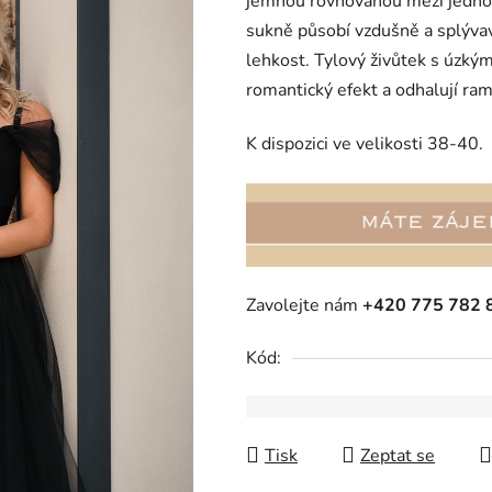
jemnou rovnováhou mezi jednod
je
sukně působí vzdušně a splývav
0,0
lehkost. Tylový živůtek s úzkým
z
romantický efekt a odhalují ra
5
hvězdiček.
K dispozici ve velikosti 38-40.
Zavolejte nám
+420 775 782 
Kód:
Tisk
Zeptat se