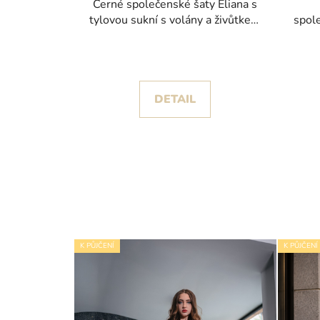
Černé společenské šaty Eliana s
tylovou sukní s volány a živůtkem
spole
posetým korálky
DETAIL
K PŮJČENÍ
K PŮJČENÍ