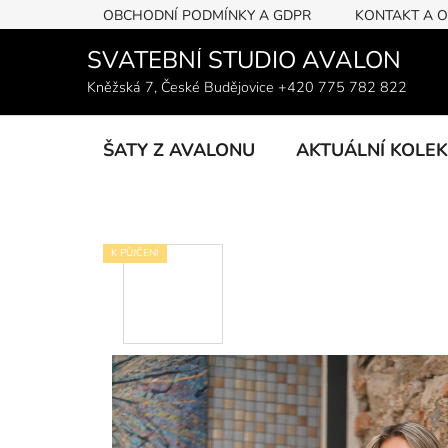
Přejít
OBCHODNÍ PODMÍNKY A GDPR
KONTAKT A 
na
obsah
SVATEBNÍ STUDIO AVALON
Kněžská 7, České Budějovice +420 775 782 822
ŠATY Z AVALONU
AKTUÁLNÍ KOLE
K PŮJČENÍ