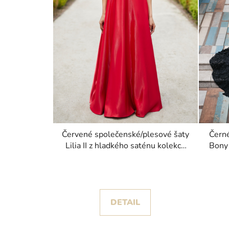
Červené společenské/plesové šaty
Černé
Lilia II z hladkého saténu kolekce
Bony
Christian Koehlert
DETAIL