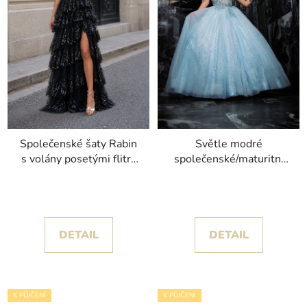
Společenské šaty Rabin
Světle modré
s volány posetými flitry
společenské/maturitní
a sexy rozparkem
šaty Vidi s objemnou
sukní zdobenou
drobnými hvězdičkami
DETAIL
DETAIL
K PŮJČENÍ
K PŮJČENÍ