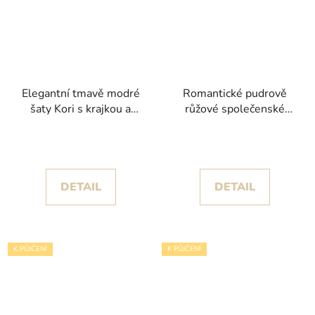
Elegantní tmavě modré
Romantické pudrově
šaty Kori s krajkou a
růžové společenské
vzdušnou tylovou sukní
šaty Sybilla I s
princeznovskou sukní
DETAIL
DETAIL
K PŮJČENÍ
K PŮJČENÍ