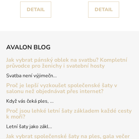
DETAIL
DETAIL
Z
á
AVALON BLOG
p
a
Jak vybrat pánský oblek na svatbu? Kompletní
t
průvodce pro ženichy i svatební hosty
í
Svatba není výjimečn...
Proč je lepší vyzkoušet společenské šaty v
salonu než objednávat přes internet?
Když vás čeká ples, ...
Proč jsou lehké letní šaty základem každé cesty
k moři?
Letní šaty jako zákl...
Jak vybrat společenské šaty na ples, gala večer