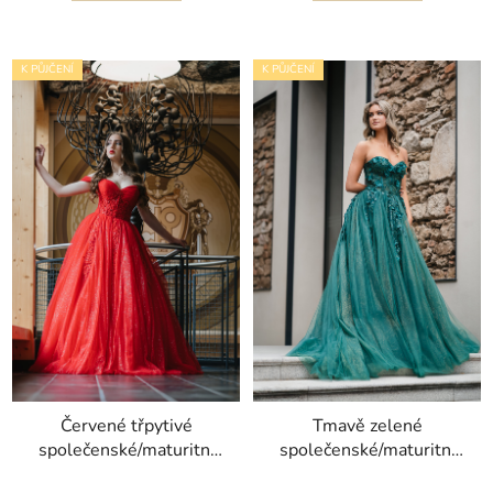
K PŮJČENÍ
K PŮJČENÍ
Červené třpytivé
Tmavě zelené
společenské/maturitní
společenské/maturitní
šaty Carmen
šaty Inna s objemnou