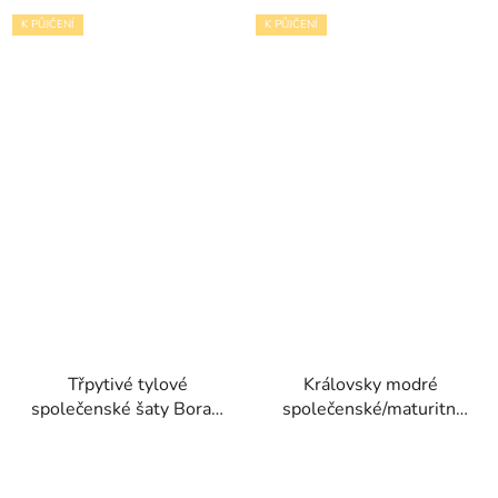
K PŮJČENÍ
K PŮJČENÍ
Třpytivé tylové
Královsky modré
společenské šaty Bora s
společenské/maturitní
odnímatelnými rukávy a
šaty Alise s objemnou
krajkou
volánovou sukní