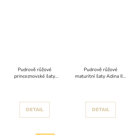
Pudrově růžové
Pudrově růžové
princeznovské šaty
maturitní šaty Adina II s
Petra s květinovými
květinami a bohatou
detaily
sukní
DETAIL
DETAIL