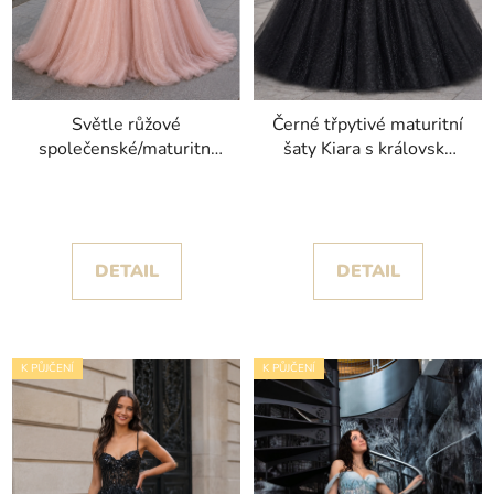
Světle růžové
Černé třpytivé maturitní
společenské/maturitní
šaty Kiara s královsky
šaty Carmen IV s
objemnou sukní
objemnou tylovou sukní
DETAIL
DETAIL
K PŮJČENÍ
K PŮJČENÍ