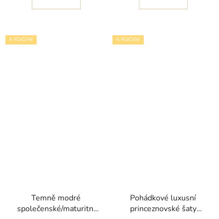
K PŮJČENÍ
K PŮJČENÍ
Temně modré
Pohádkové luxusní
společenské/maturitní
princeznovské šaty