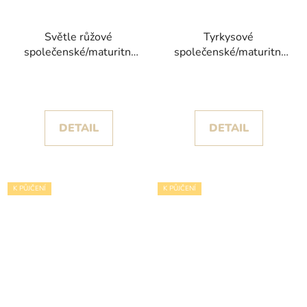
Světle růžové
Tyrkysové
společenské/maturitní
společenské/maturitní
šaty Nole s objemnou
šaty Sarah se sukní
volánovou sukní
zdobenou krajkou a
korálky
DETAIL
DETAIL
K PŮJČENÍ
K PŮJČENÍ