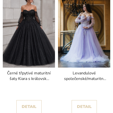
Černé třpytivé maturitní
Levandulové
šaty Kiara s královsky
společenské/maturitní
objemnou sukní
šaty Paradise s
odnímatelnými rukávy
DETAIL
DETAIL