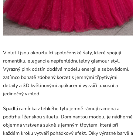
Violet I jsou okouzlující společenské šaty, které spojují
romantiku, eleganci a nepřehlédnutelný glamour styl.
Výrazný pink odstín dodává modelu energii a sebevědomí,
zatímco bohatě zdobený korzet s jemnými třpytivými
detaily a 3D květinovými aplikacemi vytváří luxusní a
jedinečný vzhled.
Spadlá ramínka z lehkého tylu jemně rámují ramena a
podtrhují ženskou siluetu. Dominantou modelu je nádherně
objemná vrstvená sukně s jemným třpytem, která při
každém kroku vytváří pohádkový efekt. Díky výrazné barvě a