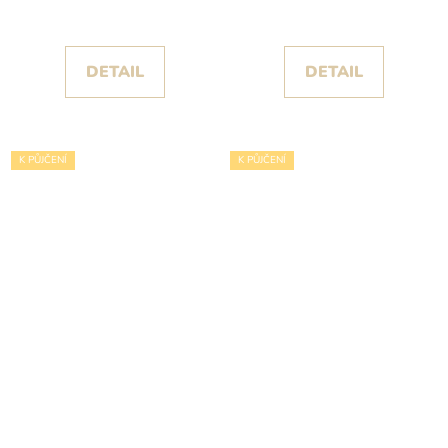
tylovou sukní se zlatými
třpytky
DETAIL
DETAIL
K PŮJČENÍ
K PŮJČENÍ