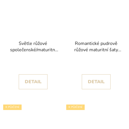
Světle růžové
Romantické pudrově
společenské/maturitní
růžové maturitní šaty
šaty Claid poseté
Violet III se spadlými
korálky
ramínky
DETAIL
DETAIL
K PŮJČENÍ
K PŮJČENÍ