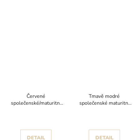
Červené
Tmavě modré
společenské/maturitní
společenské maturitní
šaty Napala s velkou
šaty Giwa se stříbrnou
třpytivou sukní
výšivkou
DETAIL
DETAIL