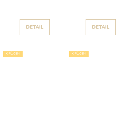
šaty Claris s objemnou
Avalora v růžovo-
sukní s volány kolekce
fialových tónech
Christian Koehlert
DETAIL
DETAIL
K PŮJČENÍ
K PŮJČENÍ