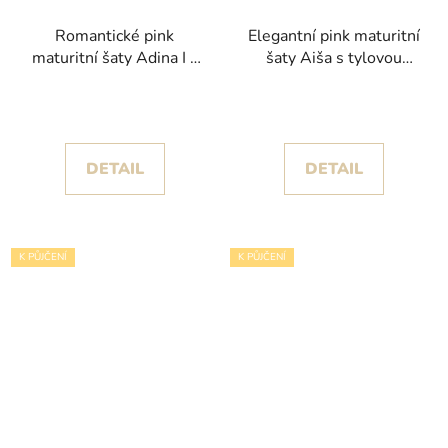
Romantické pink
Elegantní pink maturitní
maturitní šaty Adina I s
šaty Aiša s tylovou
květinovými aplikacemi
sukní a spadlými rukávy
a třpytem
DETAIL
DETAIL
K PŮJČENÍ
K PŮJČENÍ