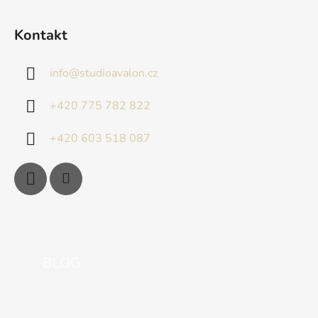
Kontakt
info
@
studioavalon.cz
+420 775 782 822
+420 603 518 087
BLOG