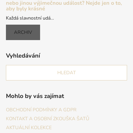
nebo jinou výjimečnou událost? Nejde jen o to,
aby byly krásné
Každá slavnostní udá...
ARCHIV
Vyhledávání
HLEDAT
Mohlo by vás zajímat
OBCHODNÍ PODMÍNKY A GDPR
KONTAKT A OSOBNÍ ZKOUŠKA ŠATŮ
AKTUÁLNÍ KOLEKCE