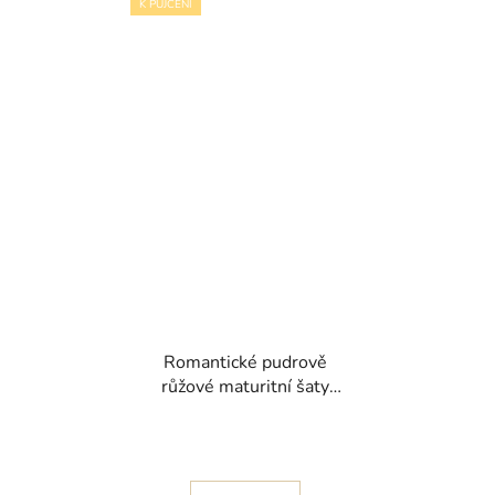
K PŮJČENÍ
Romantické pudrově
růžové maturitní šaty
Violet III se spadlými
ramínky