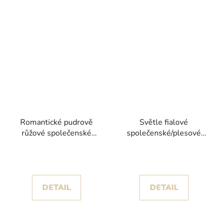
Romantické pudrově
Světle fialové
růžové společenské
společenské/plesové
šaty Sybilla I s
šaty Frida IV s
princeznovskou sukní
objemnou sukní s
rozparkem
DETAIL
DETAIL