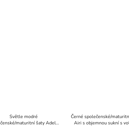
Světle modré
Černé společenské/maturitn
čenské/maturitní šaty Adela
Airi s objemnou sukní s vo