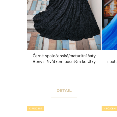
Černé společenské/maturitní šaty
Bony s živůtkem posetým korálky
spole
DETAIL
K PŮJČENÍ
K PŮJČENÍ