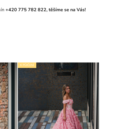
mín
+420 775 782 822, těšíme se na Vás!
K PŮJČENÍ