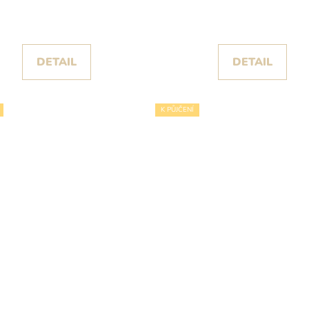
s odnímatelnými volány
DETAIL
DETAIL
K PŮJČENÍ