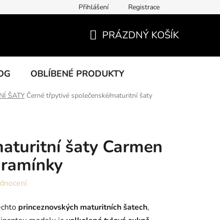
Přihlášení
Registrace
PRÁZDNÝ KOŠÍK
NÁKUPNÍ
KOŠÍK
OG
OBLÍBENÉ PRODUKTY
NÍ ŠATY
Černé třpytivé společenské/maturitní šaty
aturitní šaty Carmen
 ramínky
dnocení
ěchto
princeznovských maturitních šatech
,