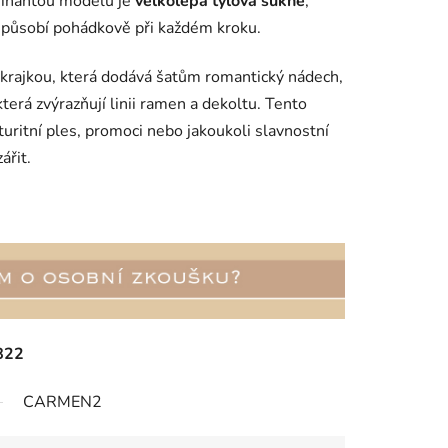
minantou modelu je
velkolepá tylová sukně
,
 působí pohádkově při každém kroku.
krajkou, která dodává šatům romantický nádech,
 která zvýrazňují linii ramen a dekoltu. Tento
uritní ples, promoci nebo jakoukoli slavnostní
ářit.
822
CARMEN2