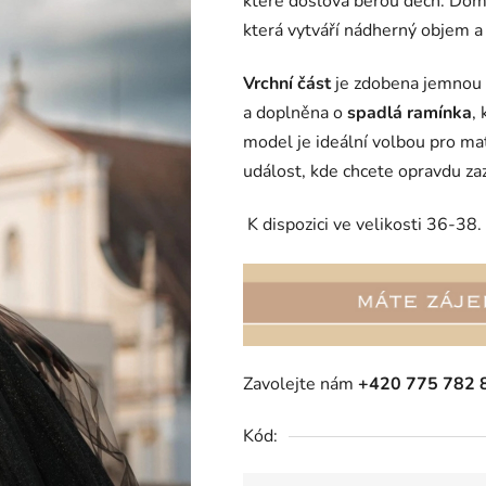
které doslova berou dech. Do
je
která vytváří nádherný objem a
0,0
z
Vrchní část
je zdobena jemnou 
5
a doplněna o
spadlá ramínka
,
hvězdiček.
model je ideální volbou pro mat
událost, kde chcete opravdu zaz
K dispozici ve velikosti 36-38.
Zavolejte nám
+420 775 782 
Kód: