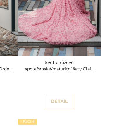
Světle růžové
 Order
společenské/maturitní šaty Claid
poseté korálky
DETAIL
K PŮJČENÍ