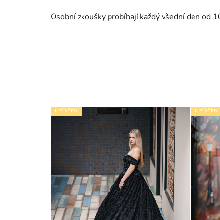
Osobní zkoušky probíhají každý všední den od 1
K PŮJČENÍ
K PŮJČENÍ