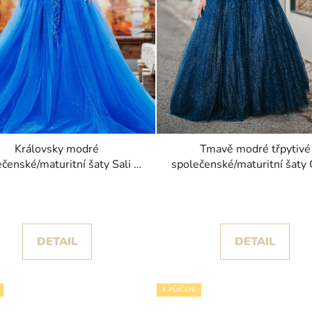
Královsky modré
Tmavě modré třpytivé
čenské/maturitní šaty Sali s
společenské/maturitní šaty
krajkovou výšivkou
bez ramínek
DETAIL
DETAIL
K PŮJČENÍ