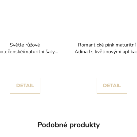
Světle růžové
Romantické pink maturitní
olečenské/maturitní šaty
Adina I s květinovými aplika
men IV s objemnou tylovou
třpytem
sukní
DETAIL
DETAIL
Podobné produkty