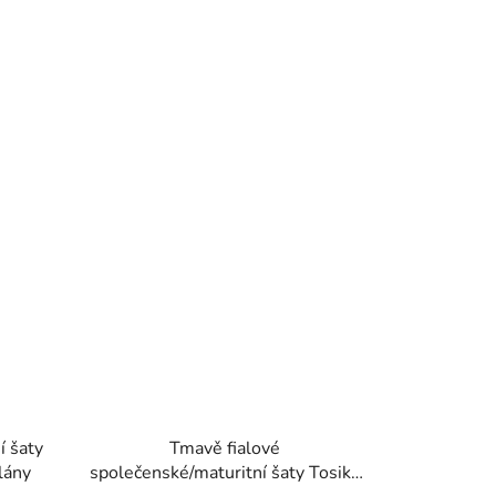
í šaty
Tmavě fialové
lány
společenské/maturitní šaty Tosika