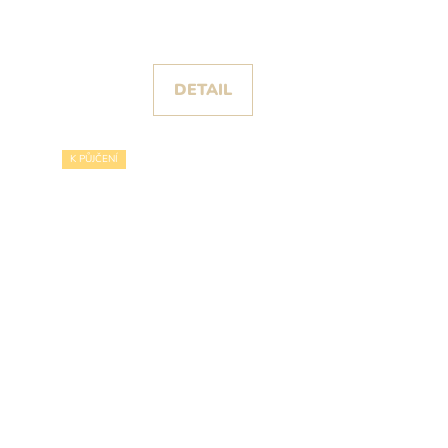
s třpytivou sukní
DETAIL
K PŮJČENÍ