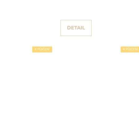
DETAIL
K PŮJČENÍ
K PŮJČENÍ