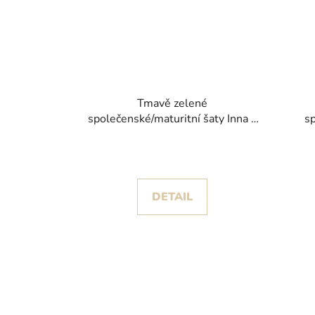
Tmavě zelené
společenské/maturitní šaty Inna s
sp
objemnou tylovou sukní se zlatými
Car
třpytky
DETAIL