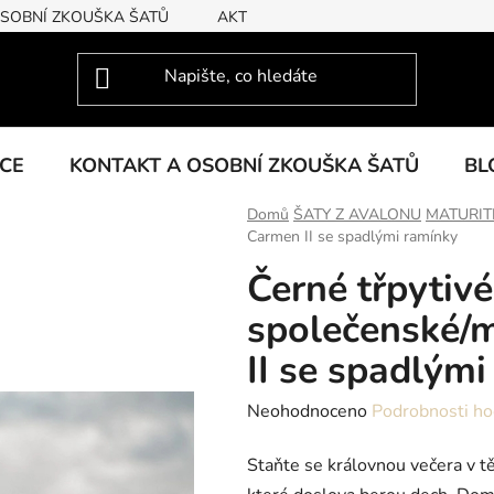
OSOBNÍ ZKOUŠKA ŠATŮ
AKTUÁLNÍ KOLEKCE
KCE
KONTAKT A OSOBNÍ ZKOUŠKA ŠATŮ
BL
Domů
ŠATY Z AVALONU
MATURIT
Carmen II se spadlými ramínky
Černé třpytivé
společenské/m
II se spadlými
Průměrné
Neohodnoceno
Podrobnosti ho
hodnocení
Staňte se královnou večera v t
produktu