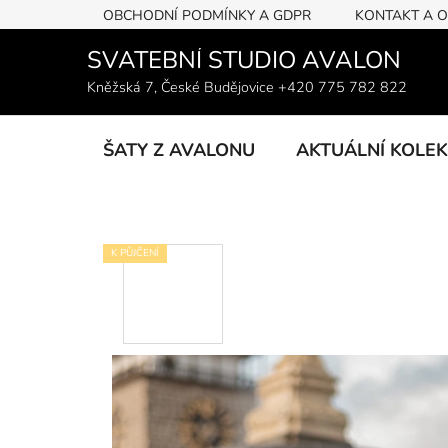
Přejít
OBCHODNÍ PODMÍNKY A GDPR
KONTAKT A 
na
obsah
SVATEBNÍ STUDIO AVALON
Kněžská 7, České Budějovice +420 775 782 822
ŠATY Z AVALONU
AKTUÁLNÍ KOLE
K PŮJČENÍ