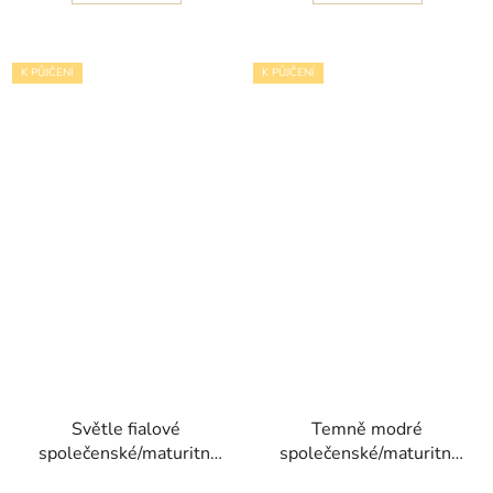
K PŮJČENÍ
K PŮJČENÍ
Světle fialové
Temně modré
společenské/maturitní
společenské/maturitní
šaty Rurit s korzetem
šaty Claris s objemnou