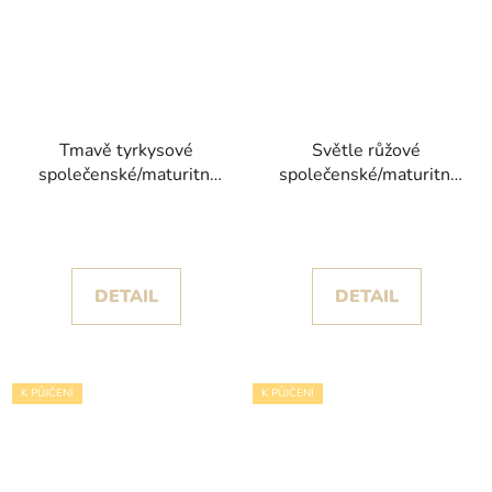
Tmavě tyrkysové
Světle růžové
společenské/maturitní
společenské/maturitní
šaty Ester s objemnou
šaty Imany s obrovskou
sukní s volány kolekce
sukní
Christian Koehlert
DETAIL
DETAIL
K PŮJČENÍ
K PŮJČENÍ