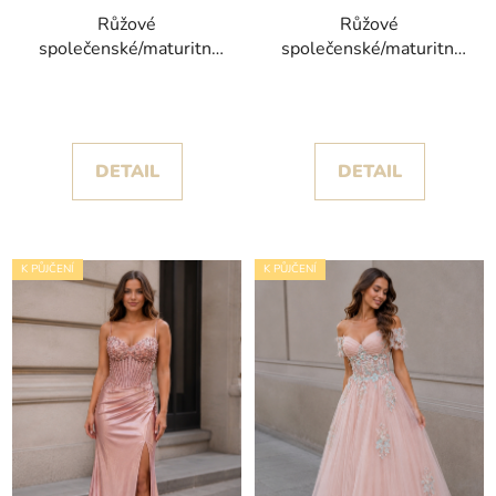
Růžové
Růžové
společenské/maturitní
společenské/maturitní
šaty Lopi s třpytivými
šaty Roňa s objemnou
motýlky
sukní zdobenou
květinami
DETAIL
DETAIL
K PŮJČENÍ
K PŮJČENÍ