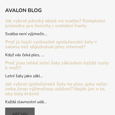
Z
á
AVALON BLOG
p
a
Jak vybrat pánský oblek na svatbu? Kompletní
t
průvodce pro ženichy i svatební hosty
í
Svatba není výjimečn...
Proč je lepší vyzkoušet společenské šaty v
salonu než objednávat přes internet?
Když vás čeká ples, ...
Proč jsou lehké letní šaty základem každé cesty
k moři?
Letní šaty jako zákl...
Jak vybrat společenské šaty na ples, gala večer
nebo jinou výjimečnou událost? Nejde jen o to,
aby byly krásné
Každá slavnostní udá...
ARCHIV