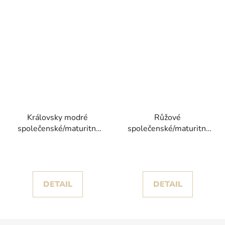
Královsky modré
Růžové
společenské/maturitní
společenské/maturitní
šaty Beril s třpytivou
šaty Roňa s objemnou
sukní s volány
sukní zdobenou
květinami
DETAIL
DETAIL