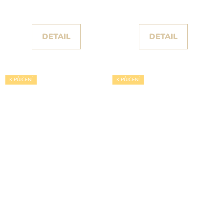
posetým kamínky a
sukní s volány kolekce
flitry
Christian Koehlert
DETAIL
DETAIL
K PŮJČENÍ
K PŮJČENÍ