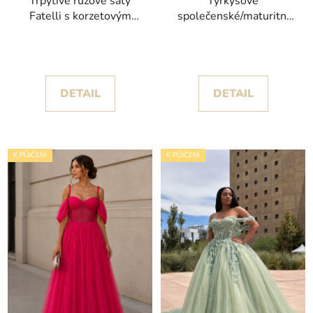
Třpytivé růžové šaty
Tyrkysové
Fatelli s korzetovým
společenské/maturitní
živůtkem a tylovou
šaty Nina s
sukní
odnímatelnými rukávy
DETAIL
DETAIL
K PŮJČENÍ
K PŮJČENÍ