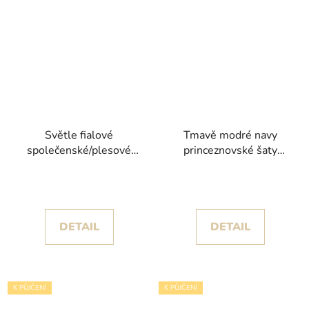
Světle fialové
Tmavě modré navy
společenské/plesové
princeznovské šaty
šaty Frida IV s
Emma I s květinami a
objemnou sukní s
třpytivou sukní
rozparkem
DETAIL
DETAIL
K PŮJČENÍ
K PŮJČENÍ