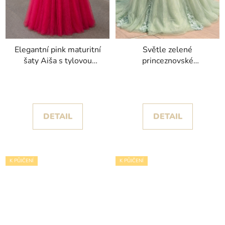
Elegantní pink maturitní
Světle zelené
šaty Aiša s tylovou
princeznovské
sukní a spadlými rukávy
společenské šaty Luisa
s nádhernou tylovou
sukní a krajkou
DETAIL
DETAIL
K PŮJČENÍ
K PŮJČENÍ