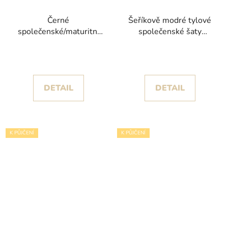
Černé
Šeříkově modré tylové
společenské/maturitní
společenské šaty
šaty Airi s objemnou
Ritesia se zdobeným
sukní s volány
korzetem
DETAIL
DETAIL
K PŮJČENÍ
K PŮJČENÍ