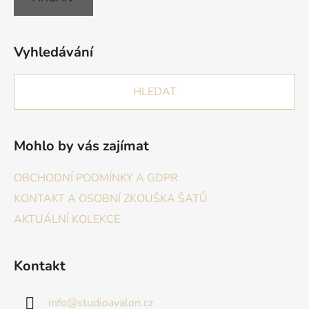
Vyhledávání
HLEDAT
Mohlo by vás zajímat
OBCHODNÍ PODMÍNKY A GDPR
KONTAKT A OSOBNÍ ZKOUŠKA ŠATŮ
AKTUÁLNÍ KOLEKCE
Kontakt
info
@
studioavalon.cz