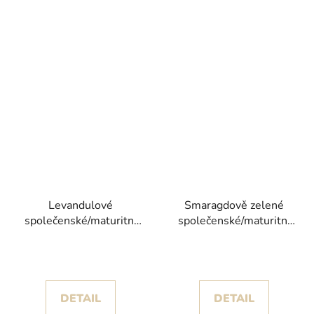
Levandulové
Smaragdově zelené
společenské/maturitní
společenské/maturitní
šaty Paradise s
šaty Katys s objemnou
odnímatelnými rukávy
sukní s volány
DETAIL
DETAIL