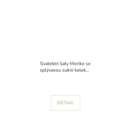
Svatební šaty Moriko se
splývavou sukní kolekce
White One 2025
DETAIL