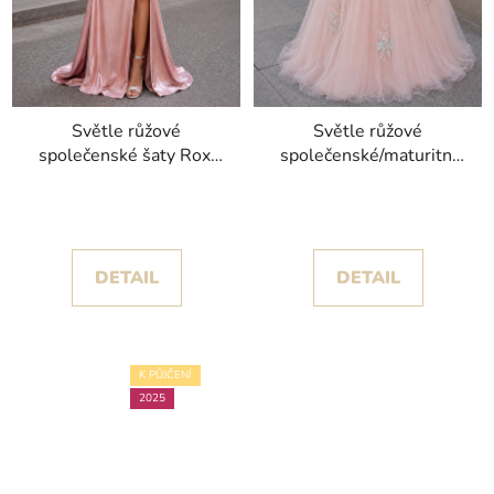
Světle růžové
Světle růžové
společenské šaty Roxi
společenské/maturitní
se saténovou sukní s
šaty Rosa s nádhernou
rozparkem
sukní jako pro princeznu
DETAIL
DETAIL
K PŮJČENÍ
2025