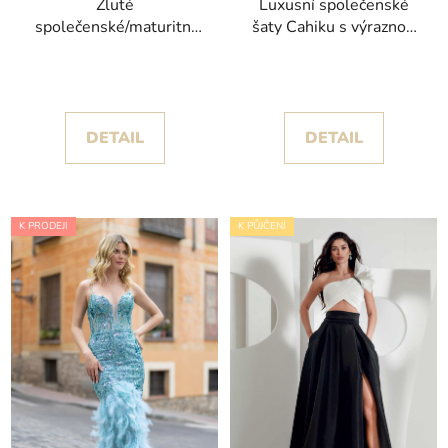
Žluté
Luxusní společenské
společenské/maturitní
šaty Cahiku s výraznou
šaty Viktoria s
sukní a odvážným
krajkovým živůtkem
rozparkem
DETAIL
DETAIL
K PRODEJI
K PŮJČENÍ