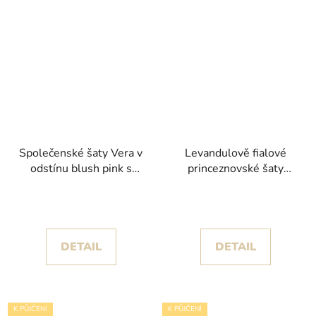
Společenské šaty Vera v
Levandulově fialové
odstínu blush pink s
princeznovské šaty
květinami a spadlými
Grase s květinami a
ramínky
spadlými ramínky
DETAIL
DETAIL
K PŮJČENÍ
K PŮJČENÍ