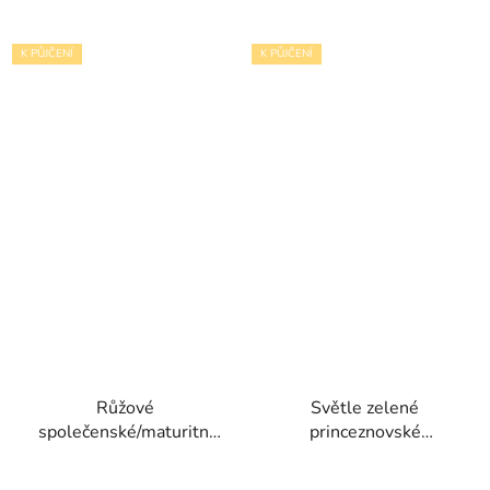
K PŮJČENÍ
K PŮJČENÍ
Růžové
Světle zelené
společenské/maturitní
princeznovské
šaty Regi s tylovou
společenské šaty Luisa
sukní s volány a
s nádhernou tylovou