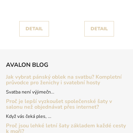
šaty Carmen IV s
šaty Claid poseté
objemnou tylovou sukní
korálky
DETAIL
DETAIL
Z
á
AVALON BLOG
p
a
Jak vybrat pánský oblek na svatbu? Kompletní
t
průvodce pro ženichy i svatební hosty
í
Svatba není výjimečn...
Proč je lepší vyzkoušet společenské šaty v
salonu než objednávat přes internet?
Když vás čeká ples, ...
Proč jsou lehké letní šaty základem každé cesty
k moři?