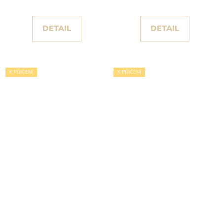
korzetem s košíčky
sukní a krajkou
DETAIL
DETAIL
K PŮJČENÍ
K PŮJČENÍ