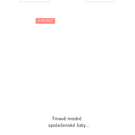
K PRODEJI
Tmavě modré
společenské šaty
Nocturna s korálkově