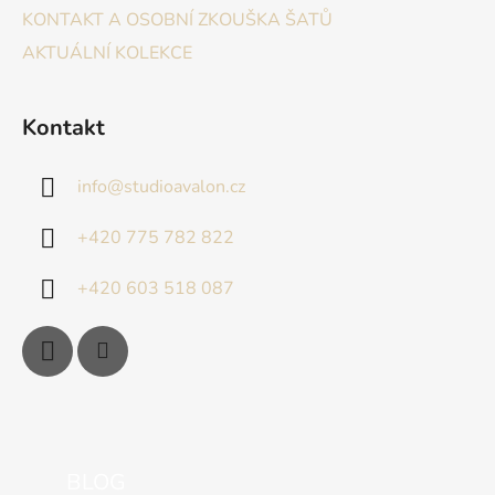
KONTAKT A OSOBNÍ ZKOUŠKA ŠATŮ
AKTUÁLNÍ KOLEKCE
Kontakt
info
@
studioavalon.cz
+420 775 782 822
+420 603 518 087
BLOG