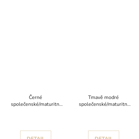
Černé
Tmavě modré
společenské/maturitní
společenské/maturitní
šaty Bony s živůtkem
šaty Cukily I s třpytivou
posetým korálky
tylovou sukní a rukávky
DETAIL
DETAIL