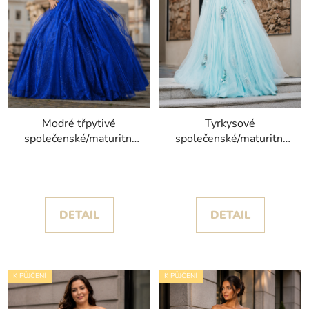
Modré třpytivé
Tyrkysové
společenské/maturitní
společenské/maturitní
šaty Carmen III se
šaty Nina s
spadlými ramínky
odnímatelnými rukávy
DETAIL
DETAIL
K PŮJČENÍ
K PŮJČENÍ