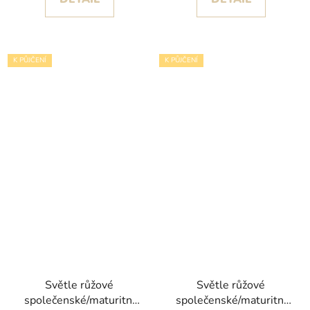
K PŮJČENÍ
K PŮJČENÍ
Světle růžové
Světle růžové
společenské/maturitní
společenské/maturitní