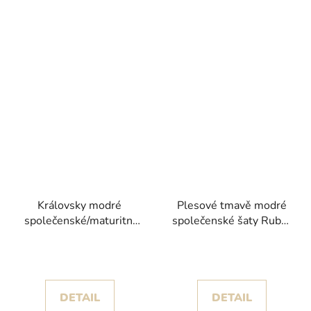
Královsky modré
Plesové tmavě modré
společenské/maturitní
společenské šaty Rubar
šaty Redfa s korzetem
se splývavou sukní
posetým korálky
DETAIL
DETAIL