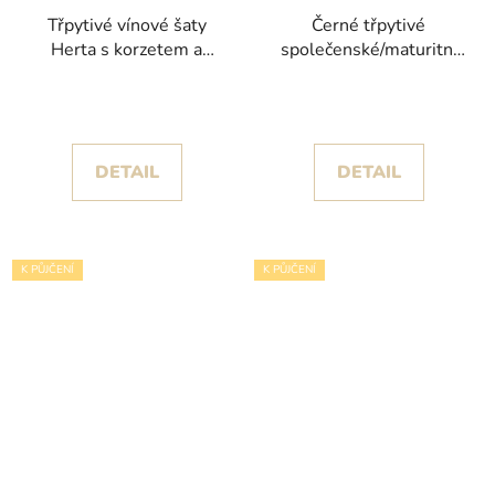
Třpytivé vínové šaty
Černé třpytivé
Herta s korzetem a
společenské/maturitní
bohatou sukní
šaty Carmen II se
spadlými ramínky
DETAIL
DETAIL
K PŮJČENÍ
K PŮJČENÍ