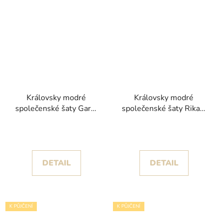
Královsky modré
Královsky modré
společenské šaty Gardi
společenské šaty Rika s
s kamínky
rozparkem
DETAIL
DETAIL
K PŮJČENÍ
K PŮJČENÍ