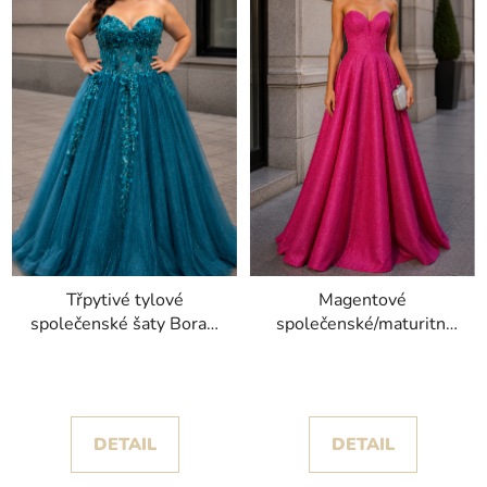
Třpytivé tylové
Magentové
společenské šaty Bora s
společenské/maturitní
odnímatelnými rukávy a
šaty Kira s třpytivou
krajkou
sukní
DETAIL
DETAIL