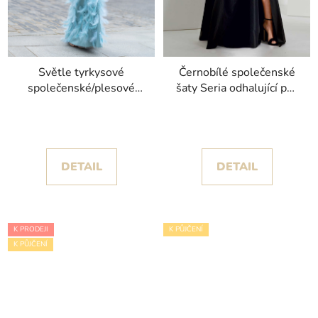
Světle tyrkysové
Černobílé společenské
společenské/plesové
šaty Seria odhalující pas
šaty Eli zdobené peřím
kolekce Corizzi
kolekce Christian
Koehlert
DETAIL
DETAIL
K PRODEJI
K PŮJČENÍ
K PŮJČENÍ