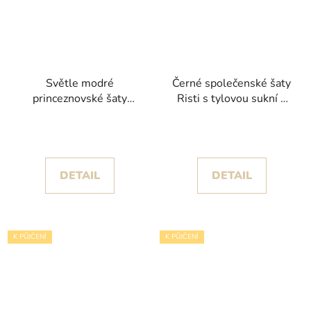
Světle modré
Černé společenské šaty
princeznovské šaty
Risti s tylovou sukní a
Diana s květinovými
živůtkem s krajkou a
aplikacemi
flitry
DETAIL
DETAIL
K PŮJČENÍ
K PŮJČENÍ