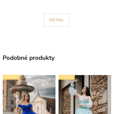
zdobeným živůtkem
DETAIL
Podobné produkty
K PŮJČENÍ
K PŮJČENÍ