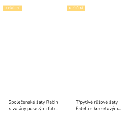
K PŮJČENÍ
K PŮJČENÍ
Společenské šaty Rabin
Třpytivé růžové šaty
s volány posetými flitry
Fatelli s korzetovým
a sexy rozparkem
živůtkem a tylovou
sukní