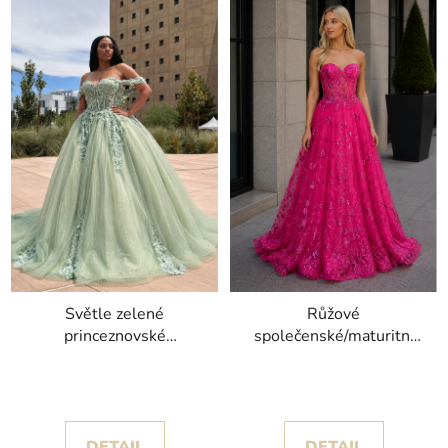
Světle zelené
Růžové
princeznovské
společenské/maturitní
společenské šaty Luisa
šaty Lopi s třpytivými
s nádhernou tylovou
motýlky
sukní a krajkou
DETAIL
DETAIL