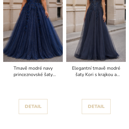
Tmavě modré navy
Elegantní tmavě modré
princeznovské šaty
šaty Kori s krajkou a
Emma I s květinami a
vzdušnou tylovou sukní
třpytivou sukní
DETAIL
DETAIL