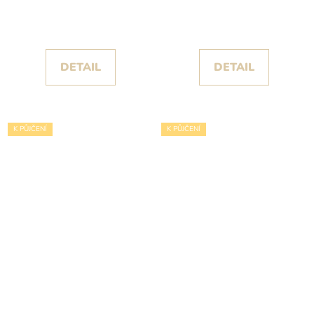
šaty Paradise s
šaty Rurit s korzetem
odnímatelnými rukávy
posetým kamínky a
flitry
DETAIL
DETAIL
K PŮJČENÍ
K PŮJČENÍ