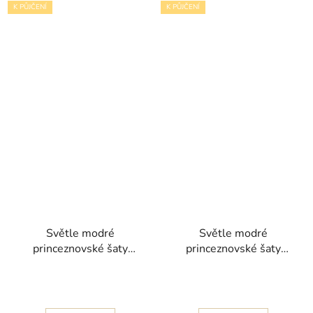
K PŮJČENÍ
K PŮJČENÍ
Světle modré
Světle modré
princeznovské šaty
princeznovské šaty
Violet II s květinovou
Diana s květinovými
krajkou
aplikacemi