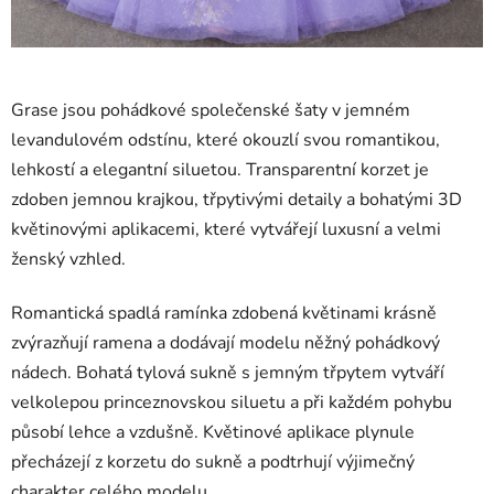
Grase jsou pohádkové společenské šaty v jemném
levandulovém odstínu, které okouzlí svou romantikou,
lehkostí a elegantní siluetou. Transparentní korzet je
zdoben jemnou krajkou, třpytivými detaily a bohatými 3D
květinovými aplikacemi, které vytvářejí luxusní a velmi
ženský vzhled.
Romantická spadlá ramínka zdobená květinami krásně
zvýrazňují ramena a dodávají modelu něžný pohádkový
nádech. Bohatá tylová sukně s jemným třpytem vytváří
velkolepou princeznovskou siluetu a při každém pohybu
působí lehce a vzdušně. Květinové aplikace plynule
přecházejí z korzetu do sukně a podtrhují výjimečný
charakter celého modelu.