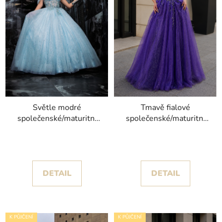
Světle modré
Tmavě fialové
společenské/maturitní
společenské/maturitní
šaty Vidi s objemnou
šaty Tosika s třpytivou
sukní zdobenou
sukní
drobnými hvězdičkami
DETAIL
DETAIL
K PŮJČENÍ
K PŮJČENÍ