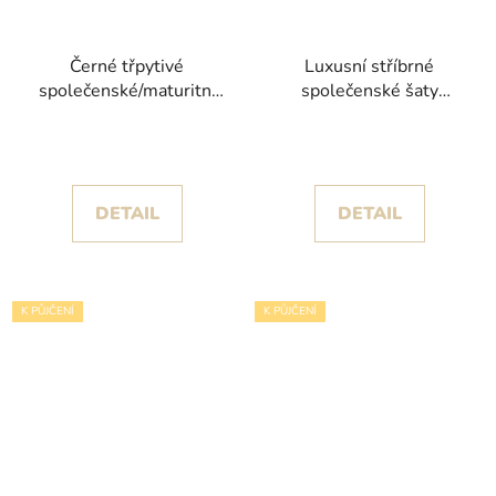
Černé třpytivé
Luxusní stříbrné
společenské/maturitní
společenské šaty
šaty Carmen II se
Madona s třpytivou
spadlými ramínky
výšivkou
DETAIL
DETAIL
K PŮJČENÍ
K PŮJČENÍ