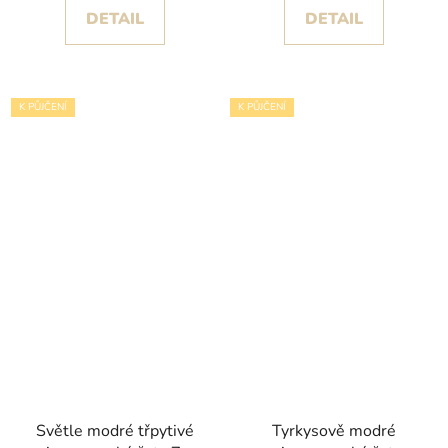
DETAIL
DETAIL
K PŮJČENÍ
K PŮJČENÍ
Světle modré třpytivé
Tyrkysově modré