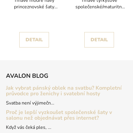
Tmavě modré navy
Tmavě tyrkysové
princeznovské šaty
společenské/maturitní
Emma I s květinami a
šaty Cukily II s třpytivou
třpytivou sukní
tylovou sukní
DETAIL
DETAIL
Z
á
AVALON BLOG
p
a
Jak vybrat pánský oblek na svatbu? Kompletní
t
průvodce pro ženichy i svatební hosty
í
Svatba není výjimečn...
Proč je lepší vyzkoušet společenské šaty v
salonu než objednávat přes internet?
Když vás čeká ples, ...