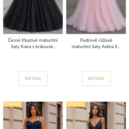
Černé třpytivé maturitní
Pudrově růžové
šaty Kiara s královsky
maturitní šaty Adina II s
objemnou sukní
květinami a bohatou
sukní
DETAIL
DETAIL
K PŮJČENÍ
K PŮJČENÍ