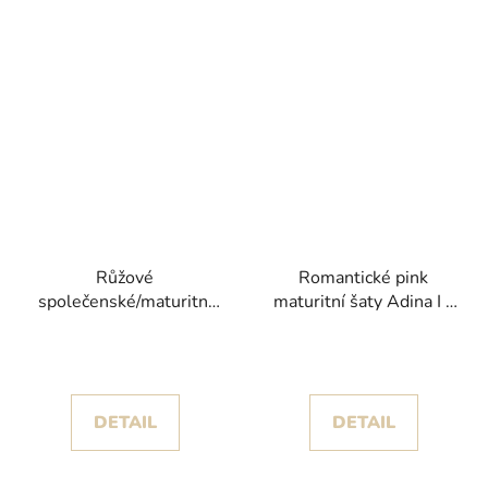
Růžové
Romantické pink
společenské/maturitní
maturitní šaty Adina I s
šaty Raza s
květinovými aplikacemi
odnímatelnými rukávy
a třpytem
DETAIL
DETAIL