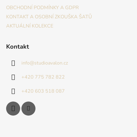
OBCHODNÍ PODMÍNKY A GDPR
KONTAKT A OSOBNÍ ZKOUŠKA ŠATŮ
AKTUÁLNÍ KOLEKCE
Kontakt
info
@
studioavalon.cz
+420 775 782 822
+420 603 518 087