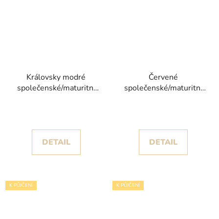
Královsky modré
Červené
společenské/maturitní
společenské/maturitní
šaty Redfa s korzetem
šaty Laysia s bohatě
posetým korálky
zdobenou sukní
DETAIL
DETAIL
K PŮJČENÍ
K PŮJČENÍ