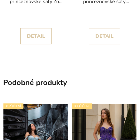
princeznovské šaty Zoe
princeznovské šaty
poseté hvězdičkami
Sophia s třpytivým
korzetem
DETAIL
DETAIL
Podobné produkty
K PŮJČENÍ
K PŮJČENÍ