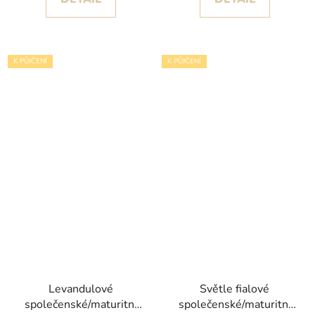
K PŮJČENÍ
K PŮJČENÍ
Levandulové
Světle fialové
společenské/maturitní
společenské/maturitní