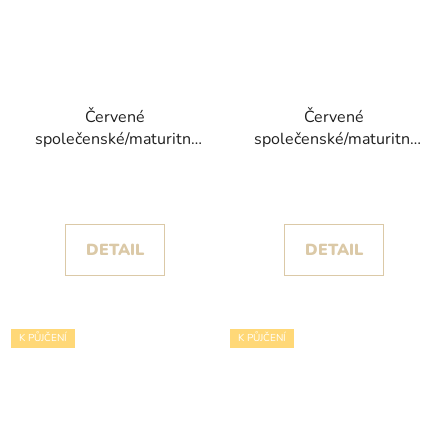
Červené
Červené
společenské/maturitní
společenské/maturitní
šaty Napala s velkou
šaty Laysia s bohatě
třpytivou sukní
zdobenou sukní
DETAIL
DETAIL
K PŮJČENÍ
K PŮJČENÍ