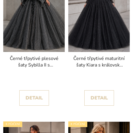
Černé třpytivé plesové
Černé třpytivé maturitní
šaty Sybilla II s
šaty Kiara s královsky
dramatickou
objemnou sukní
princeznovskou sukní
DETAIL
DETAIL
K PŮJČENÍ
K PŮJČENÍ