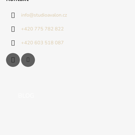
info
@
studioavalon.cz
+420 775 782 822
+420 603 518 087
BLOG