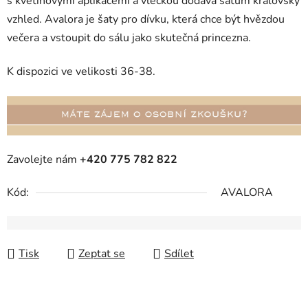
s květinovými aplikacemi a vlečkou dodává šatům královský
vzhled. Avalora je šaty pro dívku, která chce být hvězdou
večera a vstoupit do sálu jako skutečná princezna.
K dispozici ve velikosti 36-38.
Zavolejte nám
+420 775 782 822
Kód:
AVALORA
Tisk
Zeptat se
Sdílet