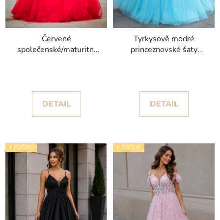
Červené
Tyrkysově modré
společenské/maturitní
princeznovské šaty
šaty Aneta s se
Sophia s třpytivým
spadlými ramínky
korzetem
DETAIL
DETAIL
K PŮJČENÍ
K PŮJČENÍ