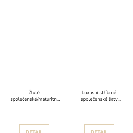
Žluté
Luxusní stříbrné
společenské/maturitní
společenské šaty
šaty Iren s objemnou
Madona s třpytivou
sukní a odnímatelnými
výšivkou
rukávy
DETAIL
DETAIL