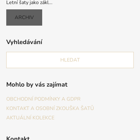
Letní šaty jako zákl...
ARCHIV
Vyhledávání
HLEDAT
Mohlo by vás zajímat
OBCHODNÍ PODMÍNKY A GDPR
KONTAKT A OSOBNÍ ZKOUŠKA ŠATŮ
AKTUÁLNÍ KOLEKCE
Kontakt