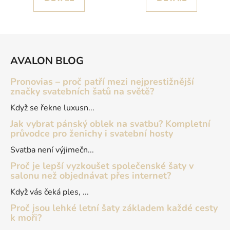
Z
á
AVALON BLOG
p
a
Pronovias – proč patří mezi nejprestižnější
t
značky svatebních šatů na světě?
í
Když se řekne luxusn...
Jak vybrat pánský oblek na svatbu? Kompletní
průvodce pro ženichy i svatební hosty
Svatba není výjimečn...
Proč je lepší vyzkoušet společenské šaty v
salonu než objednávat přes internet?
Když vás čeká ples, ...
Proč jsou lehké letní šaty základem každé cesty
k moři?