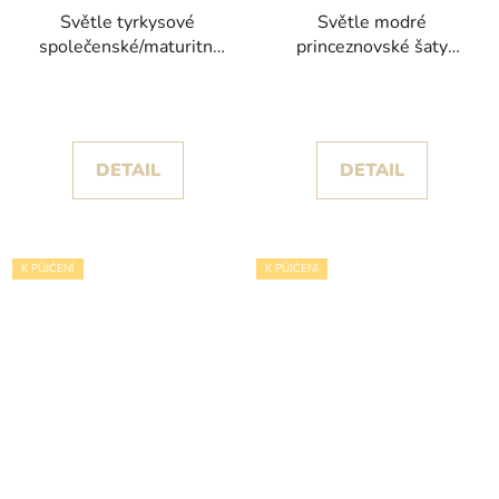
Světle tyrkysové
Světle modré
společenské/maturitní
princeznovské šaty
šaty Tefa s bohatě
Violet II s květinovou
zdobenou tylovou sukní
krajkou
DETAIL
DETAIL
K PŮJČENÍ
K PŮJČENÍ