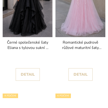
Černé společenské šaty
Romantické pudrově
Eliana s tylovou sukní s
růžové maturitní šaty
volány a živůtkem
Violet III se spadlými
posetým korálky
ramínky
DETAIL
DETAIL
K PŮJČENÍ
K PŮJČENÍ