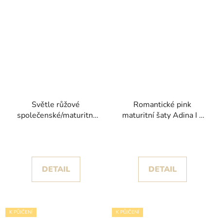
Světle růžové
Romantické pink
společenské/maturitní
maturitní šaty Adina I s
šaty Mirinel s
květinovými aplikacemi
odnímatelnými rukávy
a třpytem
DETAIL
DETAIL
K PŮJČENÍ
K PŮJČENÍ