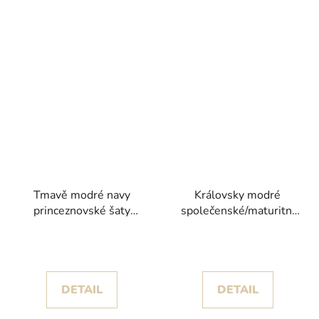
Tmavě modré navy
Královsky modré
princeznovské šaty
společenské/maturitní
Emma I s květinami a
šaty Verona s
třpytivou sukní
princeznovskou sukní
posetou krajkou
DETAIL
DETAIL