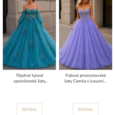
Třpytivé tylové
Fialové princeznovské
společenské šaty
šaty Camila s luxusním
Margaret s
korzetem
odnímatelnými rukávy a
krajkou
DETAIL
DETAIL