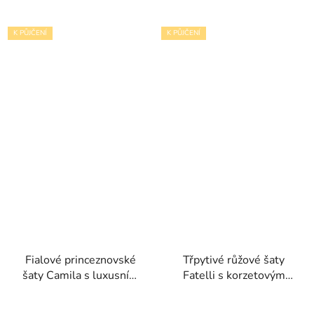
K PŮJČENÍ
K PŮJČENÍ
Fialové princeznovské
Třpytivé růžové šaty
šaty Camila s luxusním
Fatelli s korzetovým
korzetem
živůtkem a tylovou
sukní