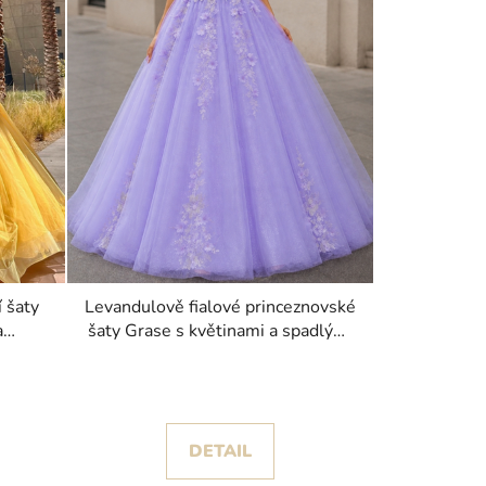
 šaty
Levandulově fialové princeznovské
a
šaty Grase s květinami a spadlými
ramínky
DETAIL