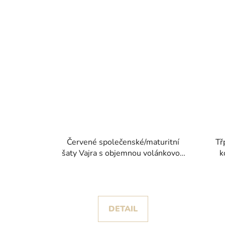
Červené společenské/maturitní
Tř
šaty Vajra s objemnou volánkovou
k
sukní
DETAIL