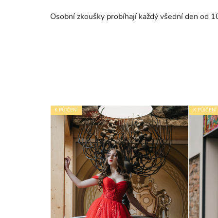
Osobní zkoušky probíhají každý všední den od 1
K PŮJČENÍ
K PŮJČENÍ