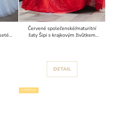
Červené společenské/maturitní
seté
šaty Šipi s krajkovým živůtkem
posetým korálky
DETAIL
K PŮJČENÍ