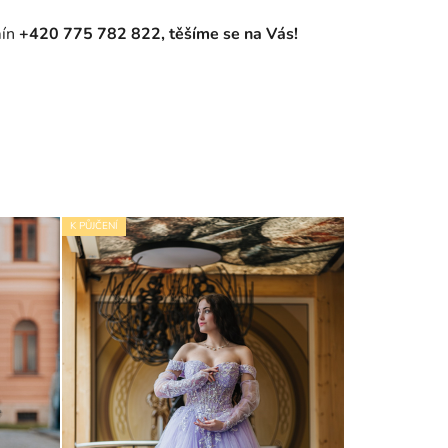
mín
+420 775 782 822, těšíme se na Vás!
K PŮJČENÍ