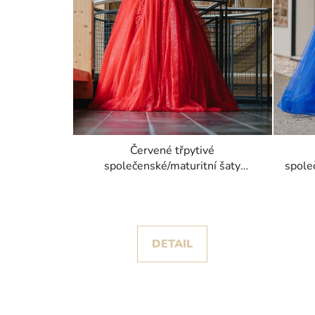
Červené třpytivé
společenské/maturitní šaty
spole
Carmen
s pr
DETAIL