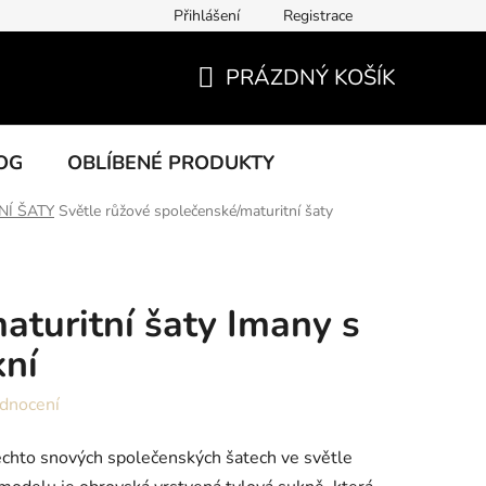
Přihlášení
Registrace
PRÁZDNÝ KOŠÍK
NÁKUPNÍ
KOŠÍK
OG
OBLÍBENÉ PRODUKTY
NÍ ŠATY
Světle růžové společenské/maturitní šaty
aturitní šaty Imany s
kní
dnocení
ěchto snových společenských šatech ve světle