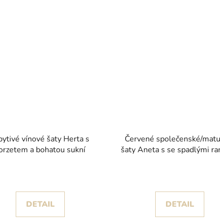
pytivé vínové šaty Herta s
Červené společenské/matur
orzetem a bohatou sukní
šaty Aneta s se spadlými r
DETAIL
DETAIL