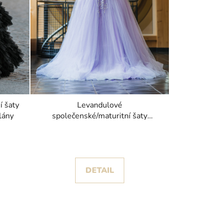
í šaty
Levandulové
lány
společenské/maturitní šaty
Paradise s odnímatelnými rukávy
DETAIL