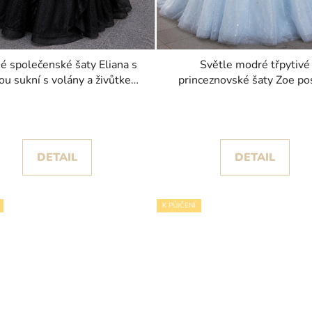
é společenské šaty Eliana s
Světle modré třpytivé
ou sukní s volány a živůtkem
princeznovské šaty Zoe po
posetým korálky
hvězdičkami
DETAIL
DETAIL
K PŮJČENÍ