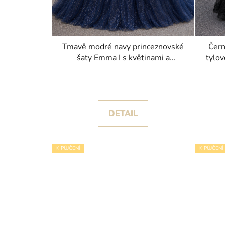
Tmavě modré navy princeznovské
Čern
šaty Emma I s květinami a
tylov
třpytivou sukní
DETAIL
K PŮJČENÍ
K PŮJČENÍ