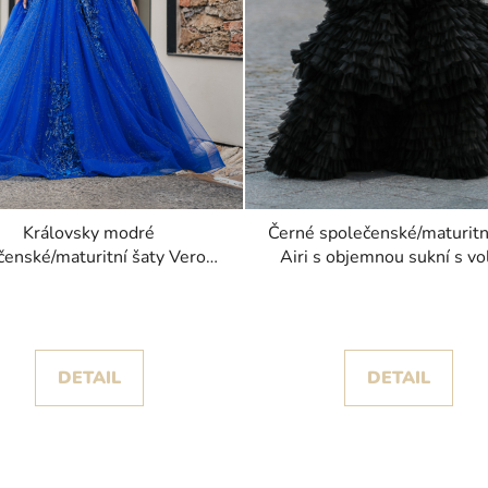
Královsky modré
Černé společenské/maturitn
čenské/maturitní šaty Verona
Airi s objemnou sukní s vo
inceznovskou sukní posetou
krajkou
DETAIL
DETAIL