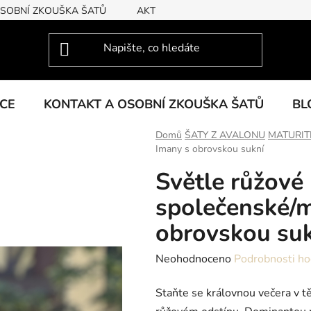
OSOBNÍ ZKOUŠKA ŠATŮ
AKTUÁLNÍ KOLEKCE
KCE
KONTAKT A OSOBNÍ ZKOUŠKA ŠATŮ
BL
Domů
ŠATY Z AVALONU
MATURIT
Imany s obrovskou sukní
Světle růžové
společenské/m
obrovskou su
Průměrné
Neohodnoceno
Podrobnosti ho
hodnocení
Staňte se královnou večera v t
produktu