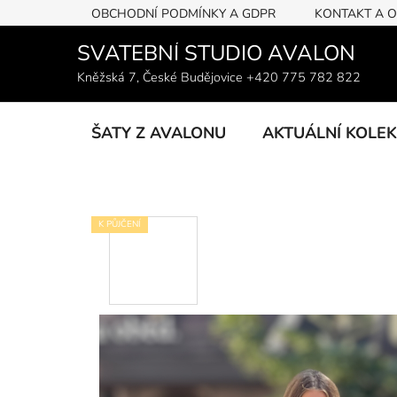
Přejít
OBCHODNÍ PODMÍNKY A GDPR
KONTAKT A 
na
obsah
SVATEBNÍ STUDIO AVALON
Kněžská 7, České Budějovice +420 775 782 822
ŠATY Z AVALONU
AKTUÁLNÍ KOLE
K PŮJČENÍ