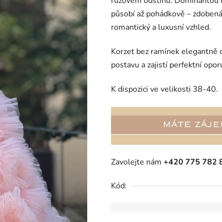
růžovém odstínu. Dominantou m
je
působí až pohádkově – zdobená
0,0
romantický a luxusní vzhled.
z
5
Korzet bez ramínek elegantně 
hvězdiček.
postavu a zajistí perfektní opor
K dispozici ve velikosti 38-40.
Zavolejte nám
+420 775 782 
Kód: