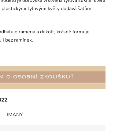
odelu je obrovská vrstvená tylová sukně, která
 plastickými tylovými květy dodává šatům
odhaluje ramena a dekolt, krásně formuje
u i bez ramínek.
822
IMANY