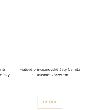
itní
Fialové princeznovské šaty Camila
amínky
s luxusním korzetem
DETAIL