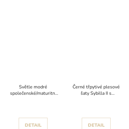
Světle modré
Černé třpytivé plesové
společenské/maturitní
šaty Sybilla II s
šaty Adela s
dramatickou
odnímatelnými volány
princeznovskou sukní
DETAIL
DETAIL