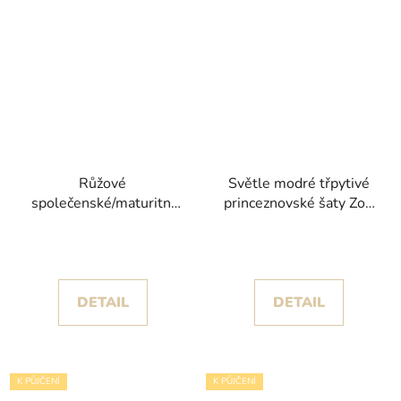
Růžové
Světle modré třpytivé
společenské/maturitní
princeznovské šaty Zoe
šaty Regi s tylovou
poseté hvězdičkami
sukní s volány a
korzetem s košíčky
DETAIL
DETAIL
K PŮJČENÍ
K PŮJČENÍ