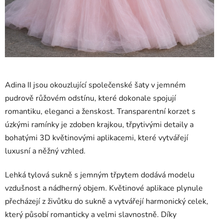
Adina II jsou okouzlující společenské šaty v jemném
pudrově růžovém odstínu, které dokonale spojují
romantiku, eleganci a ženskost. Transparentní korzet s
úzkými ramínky je zdoben krajkou, třpytivými detaily a
bohatými 3D květinovými aplikacemi, které vytvářejí
luxusní a něžný vzhled.
Lehká tylová sukně s jemným třpytem dodává modelu
vzdušnost a nádherný objem. Květinové aplikace plynule
přecházejí z živůtku do sukně a vytvářejí harmonický celek,
který působí romanticky a velmi slavnostně. Díky