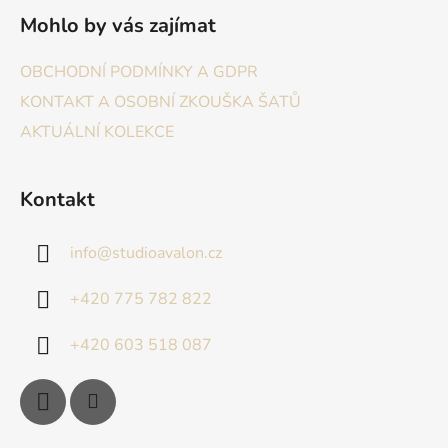
Mohlo by vás zajímat
OBCHODNÍ PODMÍNKY A GDPR
KONTAKT A OSOBNÍ ZKOUŠKA ŠATŮ
AKTUÁLNÍ KOLEKCE
Kontakt
info
@
studioavalon.cz
+420 775 782 822
+420 603 518 087