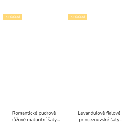
K PŮJČENÍ
K PŮJČENÍ
Romantické pudrově
Levandulově fialové
růžové maturitní šaty
princeznovské šaty
Violet III se spadlými
Grase s květinami a
ramínky
spadlými ramínky