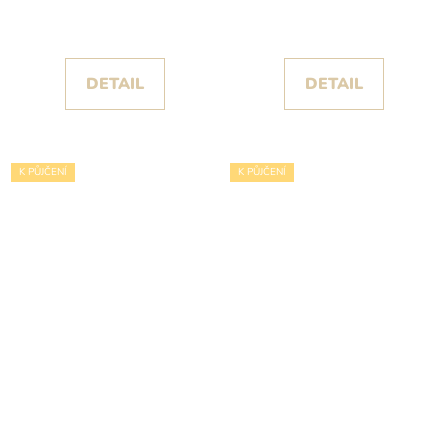
princeznovskou sukní
posetým korálky
DETAIL
DETAIL
K PŮJČENÍ
K PŮJČENÍ