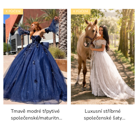
K PŮJČENÍ
K PŮJČENÍ
Tmavě modré třpytivé
Luxusní stříbrné
společenské/maturitní
společenské šaty
šaty Kacka s
Madona s třpytivou
odnímatelnými rukávy
výšivkou