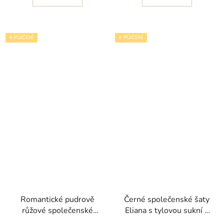
K PŮJČENÍ
K PŮJČENÍ
Romantické pudrově
Černé společenské šaty
růžové společenské
Eliana s tylovou sukní s
šaty Sybilla I s
volány a živůtkem