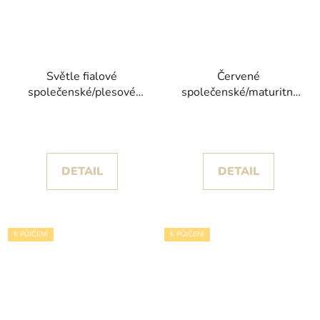
Světle fialové
Červené
společenské/plesové
společenské/maturitní
šaty Frida IV s
šaty Aneta s se
objemnou sukní s
spadlými ramínky
rozparkem
DETAIL
DETAIL
K PŮJČENÍ
K PŮJČENÍ