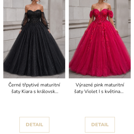
Černé třpytivé maturitní
Výrazné pink maturitní
šaty Kiara s královsky
šaty Violet I s květinami
objemnou sukní
a objemnou sukní
DETAIL
DETAIL