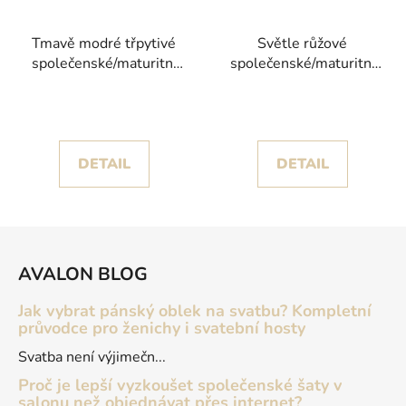
Tmavě modré třpytivé
Světle růžové
společenské/maturitní
společenské/maturitní
šaty Order bez ramínek
šaty Rosa s nádhernou
sukní jako pro princeznu
DETAIL
DETAIL
Z
á
AVALON BLOG
p
a
Jak vybrat pánský oblek na svatbu? Kompletní
t
průvodce pro ženichy i svatební hosty
í
Svatba není výjimečn...
Proč je lepší vyzkoušet společenské šaty v
salonu než objednávat přes internet?