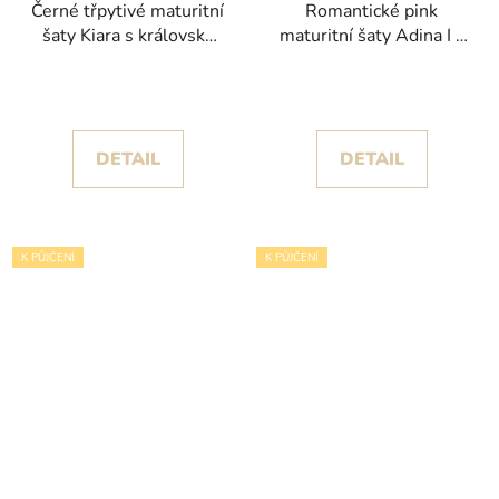
Černé třpytivé maturitní
Romantické pink
šaty Kiara s královsky
maturitní šaty Adina I s
objemnou sukní
květinovými aplikacemi
a třpytem
DETAIL
DETAIL
K PŮJČENÍ
K PŮJČENÍ