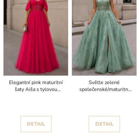
Elegantní pink maturitní
Světle zelené
šaty Aiša s tylovou
společenské/maturitní
sukní a spadlými rukávy
šaty Rapin I s třpytivým
květinovým vzorem
DETAIL
DETAIL