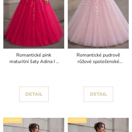
Romantické pink
Romantické pudrově
maturitní šaty Adina I s
růžové společenské
květinovými aplikacemi
šaty Sybilla I s
a třpytem
princeznovskou sukní
DETAIL
DETAIL
K PŮJČENÍ
K PŮJČENÍ