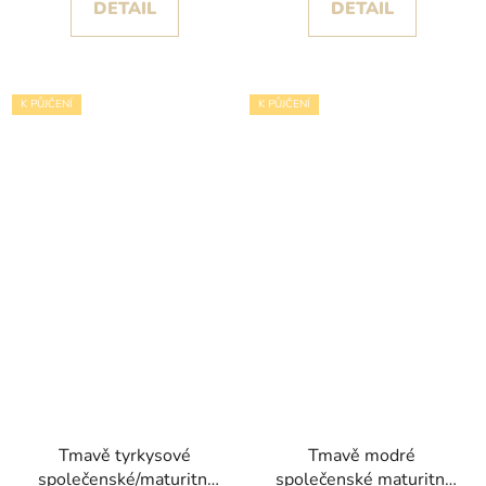
DETAIL
DETAIL
K PŮJČENÍ
K PŮJČENÍ
Tmavě tyrkysové
Tmavě modré
společenské/maturitní
společenské maturitní