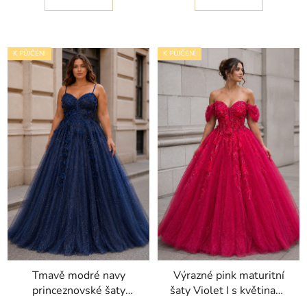
K PŮJČENÍ
K PŮJČENÍ
Tmavě modré navy
Výrazné pink maturitní
princeznovské šaty
šaty Violet I s květinami
Emma I s květinami a
a objemnou sukní