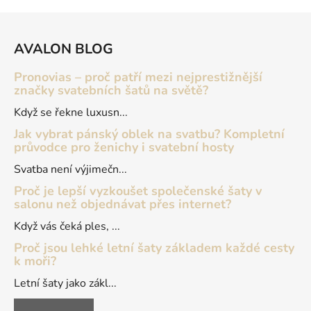
Z
á
AVALON BLOG
p
a
Pronovias – proč patří mezi nejprestižnější
t
značky svatebních šatů na světě?
í
Když se řekne luxusn...
Jak vybrat pánský oblek na svatbu? Kompletní
průvodce pro ženichy i svatební hosty
Svatba není výjimečn...
Proč je lepší vyzkoušet společenské šaty v
salonu než objednávat přes internet?
Když vás čeká ples, ...
Proč jsou lehké letní šaty základem každé cesty
k moři?
Letní šaty jako zákl...