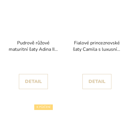
Pudrově růžové
Fialové princeznovské
maturitní šaty Adina II s
šaty Camila s luxusním
květinami a bohatou
korzetem
sukní
DETAIL
DETAIL
K PŮJČENÍ