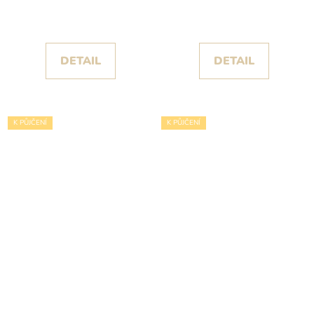
třpytivou sukní
DETAIL
DETAIL
K PŮJČENÍ
K PŮJČENÍ