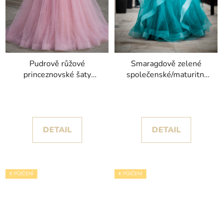
Pudrově růžové
Smaragdově zelené
princeznovské šaty
společenské/maturitní
Petra s květinovými
šaty Katys s objemnou
detaily
sukní s volány
DETAIL
DETAIL
K PŮJČENÍ
K PŮJČENÍ