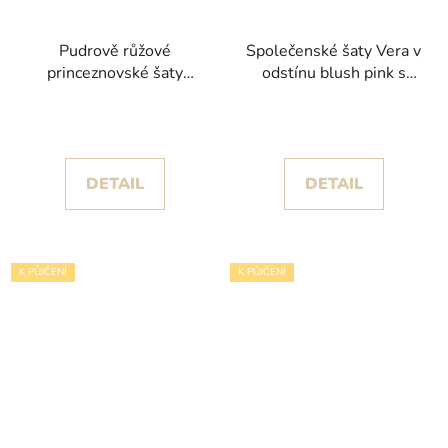
Pudrově růžové
Společenské šaty Vera v
princeznovské šaty
odstínu blush pink s
Petra s květinovými
květinami a spadlými
detaily
ramínky
DETAIL
DETAIL
K PŮJČENÍ
K PŮJČENÍ