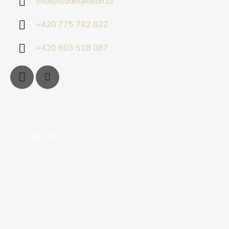
info
@
studioavalon.cz
+420 775 782 822
+420 603 518 087
BLOG