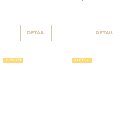
šaty Cukily II s třpytivou
šaty Giwa se stříbrnou
tylovou sukní
výšivkou
DETAIL
DETAIL
K PŮJČENÍ
K PŮJČENÍ