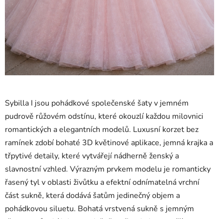
Sybilla I jsou pohádkové společenské šaty v jemném
pudrově růžovém odstínu, které okouzlí každou milovnici
romantických a elegantních modelů. Luxusní korzet bez
ramínek zdobí bohaté 3D květinové aplikace, jemná krajka a
třpytivé detaily, které vytvářejí nádherně ženský a
slavnostní vzhled. Výrazným prvkem modelu je romanticky
řasený tyl v oblasti živůtku a efektní odnímatelná vrchní
část sukně, která dodává šatům jedinečný objem a
pohádkovou siluetu. Bohatá vrstvená sukně s jemným