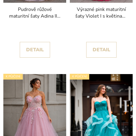
Pudrově růžové
Výrazné pink maturitní
maturitní šaty Adina II s
šaty Violet I s květinami
květinami a bohatou
a objemnou sukní
sukní
DETAIL
DETAIL
K PŮJČENÍ
K PŮJČENÍ