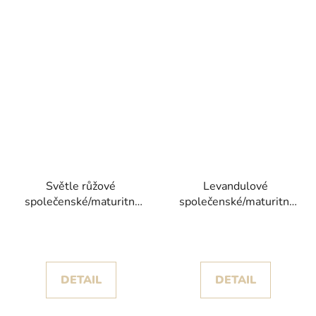
Světle růžové
Levandulové
společenské/maturitní
společenské/maturitní
šaty Emilia s
šaty Paradise s
romantickou volánovou
odnímatelnými rukávy
sukní kolekce Christian
Koehlert
DETAIL
DETAIL