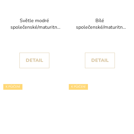
Světle modré
Bílé
společenské/maturitní
společenské/maturitní
šaty Rapin s třpytivým
šaty Butterfly poseté
květinovým vzorem
černými motýlky z
krajky
DETAIL
DETAIL
K PŮJČENÍ
K PŮJČENÍ