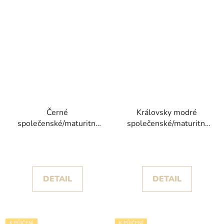
Černé
Královsky modré
společenské/maturitní
společenské/maturitní
šaty Bony s živůtkem
šaty Verona s
posetým korálky
princeznovskou sukní
posetou krajkou
DETAIL
DETAIL
K PŮJČENÍ
K PŮJČENÍ