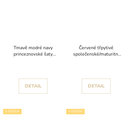
Tmavě modré navy
Červené třpytivé
princeznovské šaty
společenské/maturitní
Emma II s květinami a
šaty Carmen
třpytivou sukní
DETAIL
DETAIL
K PŮJČENÍ
K PŮJČENÍ