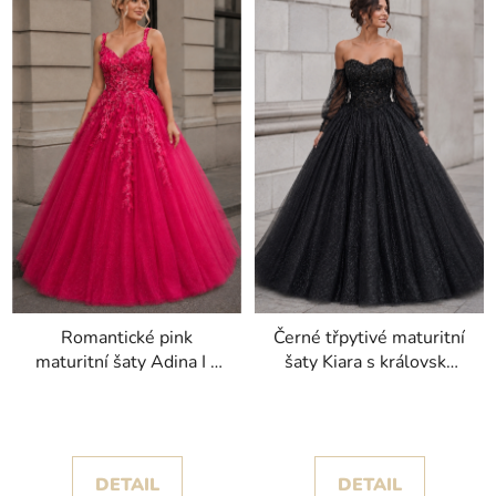
Romantické pink
Černé třpytivé maturitní
maturitní šaty Adina I s
šaty Kiara s královsky
květinovými aplikacemi
objemnou sukní
a třpytem
DETAIL
DETAIL