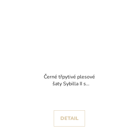
Černé třpytivé plesové
šaty Sybilla II s
dramatickou
princeznovskou sukní
DETAIL