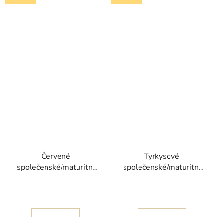
Červené
Tyrkysové
společenské/maturitní
společenské/maturitní
šaty Vajra s objemnou
šaty Nina s
volánkovou sukní
odnímatelnými rukávy