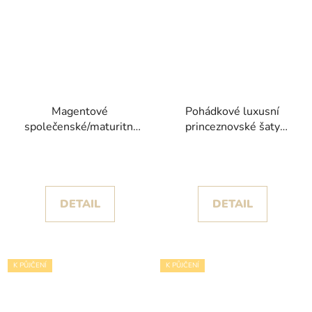
Magentové
Pohádkové luxusní
společenské/maturitní
princeznovské šaty
šaty Kira s třpytivou
Avalora v růžovo-
sukní
fialových tónech
DETAIL
DETAIL
K PŮJČENÍ
K PŮJČENÍ