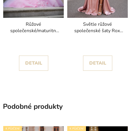
Růžové
Světle růžové
společenské/maturitní
společenské šaty Roxi
šaty Roňa s objemnou
se saténovou sukní s
sukní zdobenou
rozparkem
květinami
DETAIL
DETAIL
Podobné produkty
K PŮJČENÍ
K PŮJČENÍ