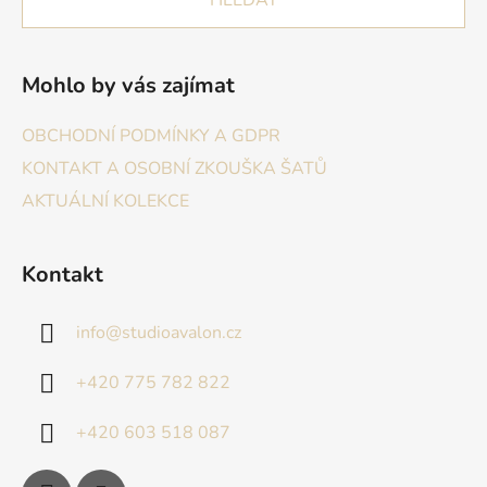
Mohlo by vás zajímat
OBCHODNÍ PODMÍNKY A GDPR
KONTAKT A OSOBNÍ ZKOUŠKA ŠATŮ
AKTUÁLNÍ KOLEKCE
Kontakt
info
@
studioavalon.cz
+420 775 782 822
+420 603 518 087