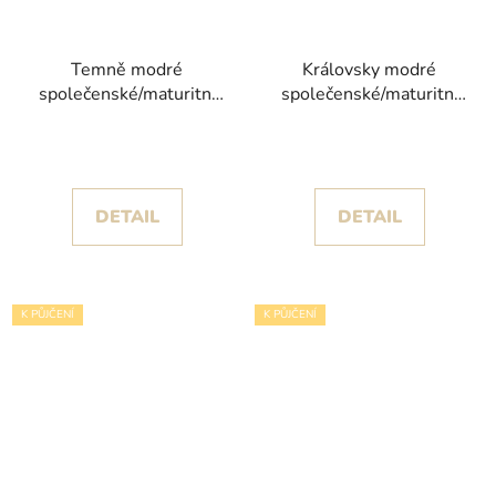
Temně modré
Královsky modré
společenské/maturitní
společenské/maturitní
šaty Claris s objemnou
šaty Alise s objemnou
sukní s volány kolekce
volánovou sukní
Christian Koehlert
DETAIL
DETAIL
K PŮJČENÍ
K PŮJČENÍ