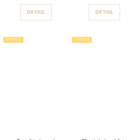
Koehlert
DETAIL
DETAIL
K PŮJČENÍ
K PŮJČENÍ