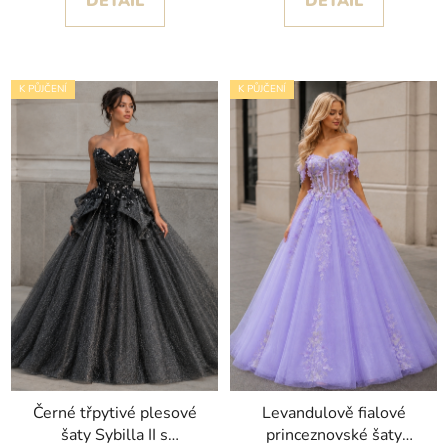
DETAIL
DETAIL
K PŮJČENÍ
K PŮJČENÍ
Černé třpytivé plesové
Levandulově fialové
šaty Sybilla II s
princeznovské šaty