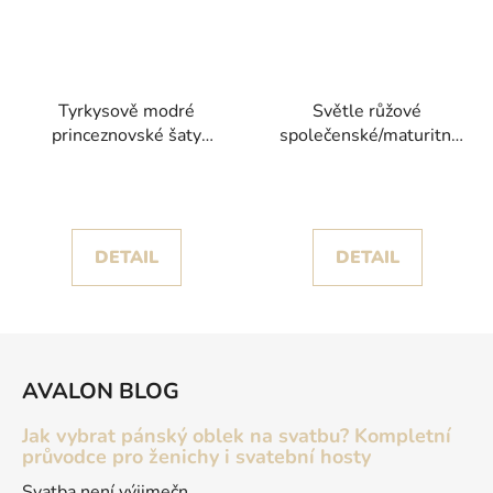
Tyrkysově modré
Světle růžové
princeznovské šaty
společenské/maturitní
Sophia s třpytivým
šaty Nole s objemnou
korzetem
volánovou sukní
DETAIL
DETAIL
Z
á
AVALON BLOG
p
a
Jak vybrat pánský oblek na svatbu? Kompletní
t
průvodce pro ženichy i svatební hosty
í
Svatba není výjimečn...