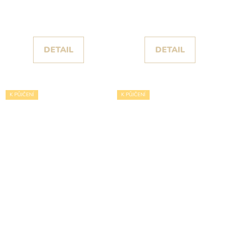
dramatickou
Grase s květinami a
princeznovskou sukní
spadlými ramínky
DETAIL
DETAIL
K PŮJČENÍ
K PŮJČENÍ