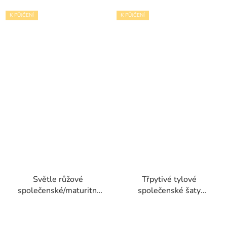
K PŮJČENÍ
K PŮJČENÍ
Světle růžové
Třpytivé tylové
společenské/maturitní
společenské šaty
šaty Emilia s
Margaret s
romantickou volánovou
odnímatelnými rukávy a
sukní kolekce Christian
krajkou