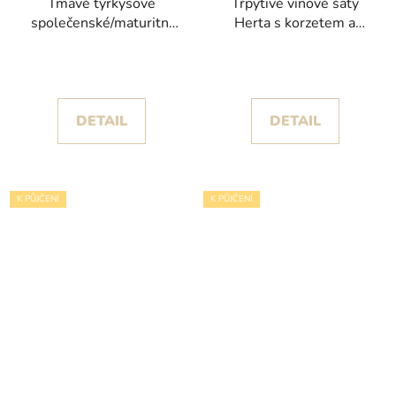
Tmavě tyrkysové
Třpytivé vínové šaty
společenské/maturitní
Herta s korzetem a
šaty Ester s objemnou
bohatou sukní
sukní s volány kolekce
Christian Koehlert
DETAIL
DETAIL
K PŮJČENÍ
K PŮJČENÍ