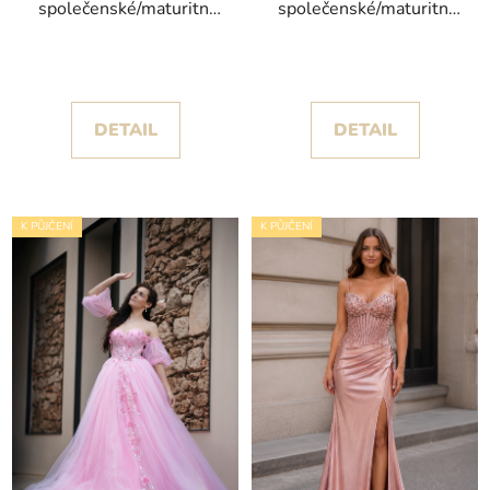
společenské/maturitní
společenské/maturitní
šaty Lopi s třpytivými
šaty Barbie s vrstvenou
motýlky
tylovou sukní a
zdobeným korzetem
DETAIL
DETAIL
K PŮJČENÍ
K PŮJČENÍ