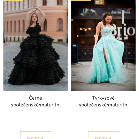
Černé
Tyrkysové
společenské/maturitní
společenské/maturitní
šaty Airi s objemnou
šaty Sarah se sukní
sukní s volány
zdobenou krajkou a
korálky