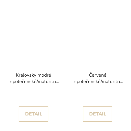
Královsky modré
Červené
společenské/maturitní
společenské/maturitní
šaty Redfa s korzetem
šaty Šipi s krajkovým
posetým korálky
živůtkem posetým
korálky
DETAIL
DETAIL