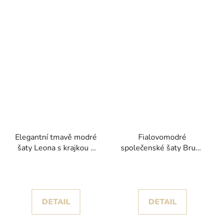
Elegantní tmavě modré
Fialovomodré
šaty Leona s krajkou a
společenské šaty Brufia
kapsami
s kamínkovým živůtkem
DETAIL
DETAIL