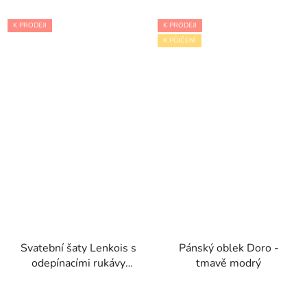
K PRODEJI
K PRODEJI
K PŮJČENÍ
Svatební šaty Lenkois s
Pánský oblek Doro -
odepínacími rukávy
tmavě modrý
kolekce Pronovias 2024