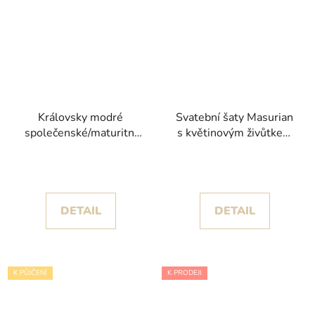
Královsky modré
Svatební šaty Masurian
společenské/maturitní
s květinovým živůtkem
šaty Verona s
kolekce Pronovias
princeznovskou sukní
posetou krajkou
DETAIL
DETAIL
K PŮJČENÍ
K PRODEJI