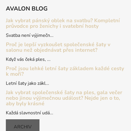
á
AVALON BLOG
p
a
Jak vybrat pánský oblek na svatbu? Kompletní
t
průvodce pro ženichy i svatební hosty
í
Svatba není výjimečn...
Proč je lepší vyzkoušet společenské šaty v
salonu než objednávat přes internet?
Když vás čeká ples, ...
Proč jsou lehké letní šaty základem každé cesty
k moři?
Letní šaty jako zákl...
Jak vybrat společenské šaty na ples, gala večer
nebo jinou výjimečnou událost? Nejde jen o to,
aby byly krásné
Každá slavnostní udá...
ARCHIV