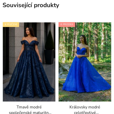
Související produkty
K PŮJČENÍ
K PRODEJI
Tmavě modré
Královsky modré
společenské maturitní
celotřpytivé