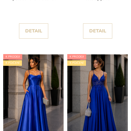
šaty Giwa se stříbrnou
společenské/maturitní
výšivkou
šaty Monly s
odepínacími ramínky
DETAIL
DETAIL
K PRODEJI
K PRODEJI
K PŮJČENÍ
K PŮJČENÍ