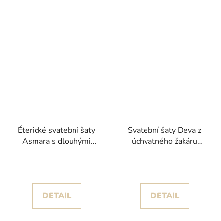
Éterické svatební šaty
Svatební šaty Deva z
Asmara s dlouhými
úchvatného žakáru
rukávy kolekce
kolekce Nicole Milano
Pronovias
2024
DETAIL
DETAIL