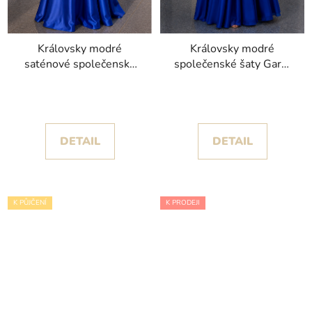
Královsky modré
Královsky modré
saténové společenské
společenské šaty Gardi
šaty Scara s úzkými
s kamínky
ramínky
DETAIL
DETAIL
K PŮJČENÍ
K PRODEJI