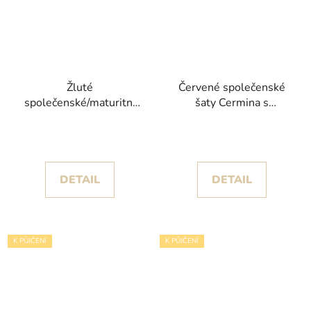
Žluté
Červené společenské
společenské/maturitní
šaty Cermina s
šaty Viktoria s
korálkovým zdobením
krajkovým živůtkem
DETAIL
DETAIL
K PŮJČENÍ
K PŮJČENÍ