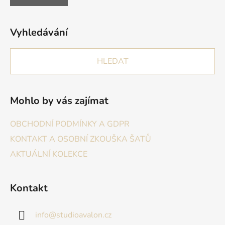
Vyhledávání
HLEDAT
Mohlo by vás zajímat
OBCHODNÍ PODMÍNKY A GDPR
KONTAKT A OSOBNÍ ZKOUŠKA ŠATŮ
AKTUÁLNÍ KOLEKCE
Kontakt
info
@
studioavalon.cz