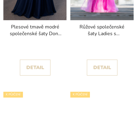
Plesové tmavě modré
Růžové společenské
společenské šaty Dona
šaty Ladies s
se splývavou sukní
květinovými detaily
DETAIL
DETAIL
K PŮJČENÍ
K PŮJČENÍ