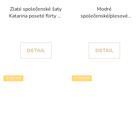
Zlaté společenské šaty
Modré
Katarina poseté flirty se
společenské/plesové
smyslným rozparkem
šaty Anadel s korzetem
posetým kamínky
DETAIL
DETAIL
K PŮJČENÍ
K PŮJČENÍ