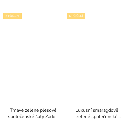
K PŮJČENÍ
K PŮJČENÍ
Tmavě zelené plesové
Luxusní smaragdově
společenské šaty Zadori
zelené společenské
s krajkovým živůtkem
šaty Cari s korzetem a
rozparkem