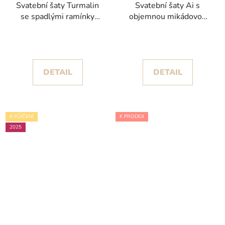
Svatební šaty Turmalin
Svatební šaty Ai s
se spadlými ramínky
objemnou mikádovou
kolekce Pronovias
sukní a krajkovými zády
privée
kolekce White One
DETAIL
DETAIL
K PŮJČENÍ
K PRODEJI
2025