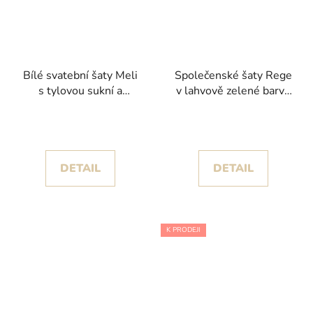
Bílé svatební šaty Meli
Společenské šaty Rege
s tylovou sukní a
v lahvově zelené barvě
rozparkem kolekce
se stříbrnými detaily na
Nicole Milano 2025
korzetu
DETAIL
DETAIL
K PRODEJI