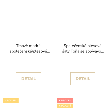
Tmavě modré
Společenské plesové
společenské/plesové
šaty Toňa se splývavou
šaty Lilyrise kolekce
sukní a krajkovým
Nicole Milano
živůtkem s hlubokým
výstřihem
DETAIL
DETAIL
K PŮJČENÍ
K PRODEJI
K PŮJČENÍ