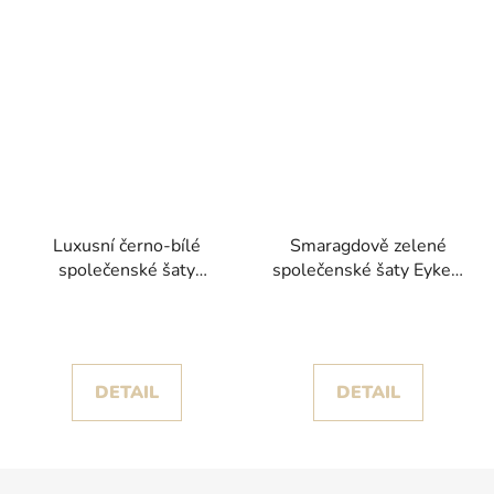
Luxusní černo-bílé
Smaragdově zelené
společenské šaty
společenské šaty Eyke s
Teculia s dramatickou
odhalenými zády
balónovou sukní
DETAIL
DETAIL
Z