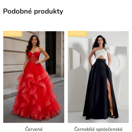
Podobné produkty
K PŮJČENÍ
K PŮJČENÍ
Červené
Černobílé společenské