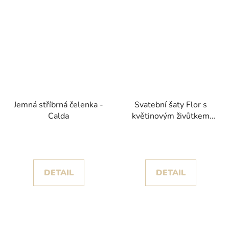
Jemná stříbrná čelenka -
Svatební šaty Flor s
Calda
květinovým živůtkem
kolekce House of St.
Patrick 2025
DETAIL
DETAIL