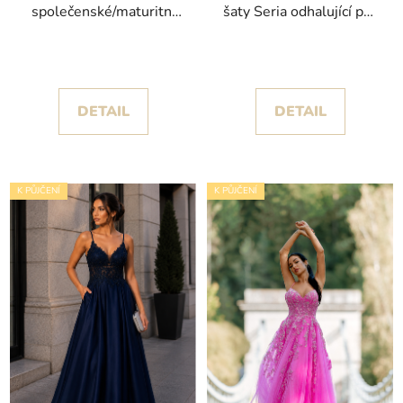
společenské/maturitní
šaty Seria odhalující pas
šaty Vajra s objemnou
kolekce Corizzi
volánkovou sukní
DETAIL
DETAIL
K PŮJČENÍ
K PŮJČENÍ