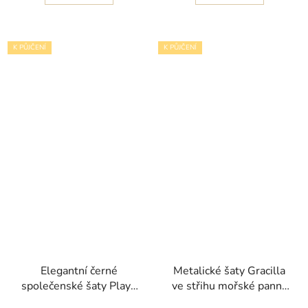
K PŮJČENÍ
K PŮJČENÍ
Elegantní černé
Metalické šaty Gracilla
společenské šaty Playa
ve střihu mořské panny
s korzetem a
s dramatickými