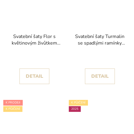
Svatební šaty Flor s
Svatební šaty Turmalin
květinovým živůtkem
se spadlými ramínky
kolekce House of St.
kolekce Pronovias
Patrick 2025
privée
DETAIL
DETAIL
K PRODEJI
K PŮJČENÍ
K PŮJČENÍ
2025