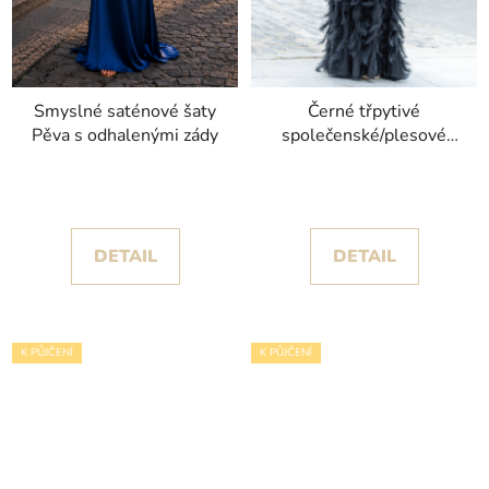
Smyslné saténové šaty
Černé třpytivé
Pěva s odhalenými zády
společenské/plesové
šaty Pabi s peřím
kolekce Christian
Koehlert
DETAIL
DETAIL
K PŮJČENÍ
K PŮJČENÍ