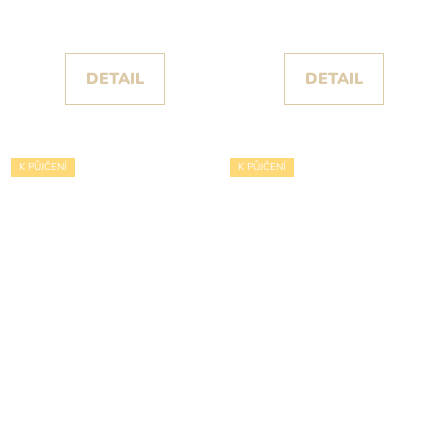
šněrováním na zádech
splývavými rukávy
DETAIL
DETAIL
K PŮJČENÍ
K PŮJČENÍ