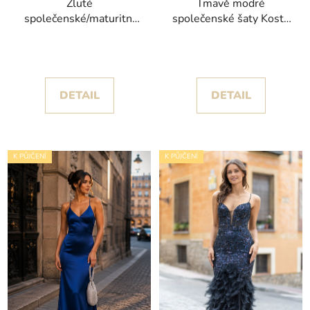
Žluté
Tmavě modré
společenské/maturitní
společenské šaty Kosta
šaty Viktoria s
se saténovou sukní s
krajkovým živůtkem
rozparkem
DETAIL
DETAIL
K PŮJČENÍ
K PŮJČENÍ