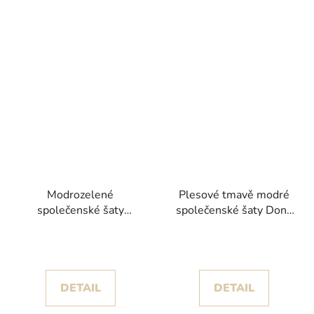
Modrozelené
Plesové tmavě modré
společenské šaty
společenské šaty Dona
Moniak se saténovou
se splývavou sukní
sukní s rozparkem a
krajkovým korzetem
DETAIL
DETAIL