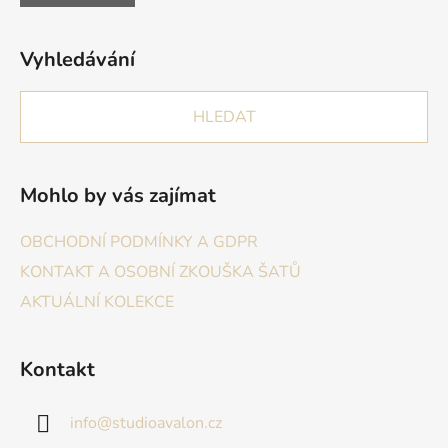
Vyhledávání
HLEDAT
Mohlo by vás zajímat
OBCHODNÍ PODMÍNKY A GDPR
KONTAKT A OSOBNÍ ZKOUŠKA ŠATŮ
AKTUÁLNÍ KOLEKCE
Kontakt
info
@
studioavalon.cz