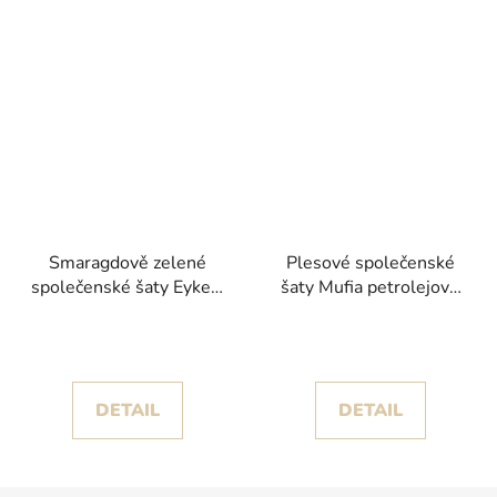
Smaragdově zelené
Plesové společenské
společenské šaty Eyke s
šaty Mufia petrolejově
odhalenými zády
modré se splývavou
sukní a rozparkem
DETAIL
DETAIL