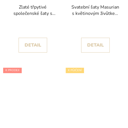
Zlaté třpytivé
Svatební šaty Masurian
společenské šaty s
s květinovým živůtkem
rozparkem LILEA
kolekce Pronovias
DETAIL
DETAIL
K PRODEJI
K PŮJČENÍ