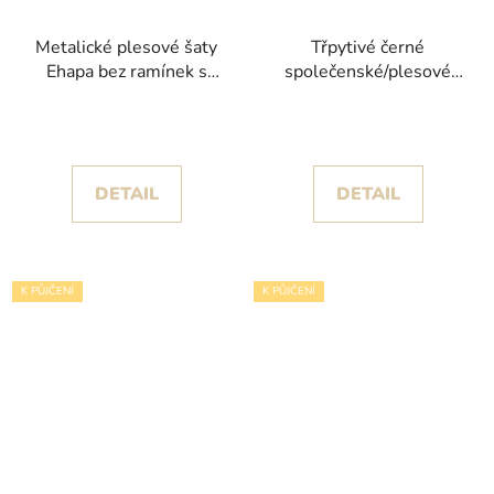
Metalické plesové šaty
Třpytivé černé
Ehapa bez ramínek s
společenské/plesové
odvážným rozparkem a
šaty Sigi poseté flitry
leskem
kolekce Christian
Koehlert
DETAIL
DETAIL
K PŮJČENÍ
K PŮJČENÍ