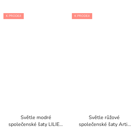
K PRODEJI
K PRODEJI
Světle modré
Světle růžové
společenské šaty LILIE s
společenské šaty Artis
květinovým zdobením
s korálkovou výšivkou
ve tvaru květin