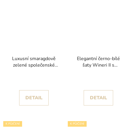
Luxusní smaragdově
Elegantní černo-bílé
zelené společenské
šaty Wineri II s
šaty Cari s korzetem a
romantickým živůtkem a
rozparkem
rozparkem
DETAIL
DETAIL
K PŮJČENÍ
K PŮJČENÍ