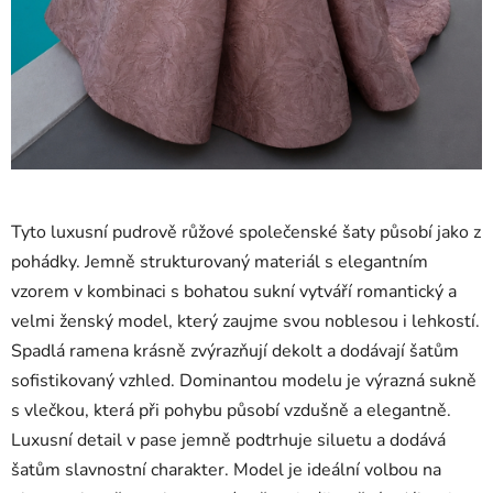
Tyto luxusní pudrově růžové společenské šaty působí jako z
pohádky. Jemně strukturovaný materiál s elegantním
vzorem v kombinaci s bohatou sukní vytváří romantický a
velmi ženský model, který zaujme svou noblesou i lehkostí.
Spadlá ramena krásně zvýrazňují dekolt a dodávají šatům
sofistikovaný vzhled. Dominantou modelu je výrazná sukně
s vlečkou, která při pohybu působí vzdušně a elegantně.
Luxusní detail v pase jemně podtrhuje siluetu a dodává
šatům slavnostní charakter. Model je ideální volbou na