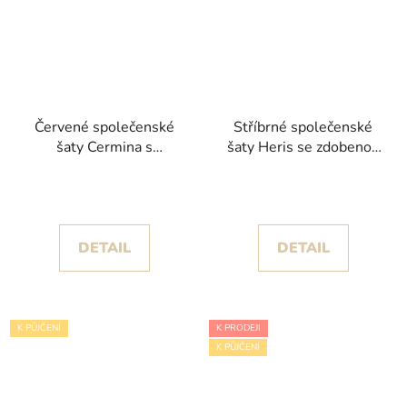
Červené společenské
Stříbrné společenské
šaty Cermina s
šaty Heris se zdobenou
korálkovým zdobením
sukní
DETAIL
DETAIL
K PŮJČENÍ
K PRODEJI
K PŮJČENÍ