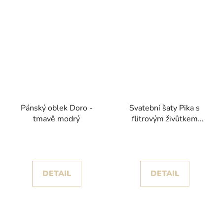
Pánský oblek Doro -
Svatební šaty Pika s
tmavě modrý
flitrovým živůtkem
kolekce White One
2025
DETAIL
DETAIL