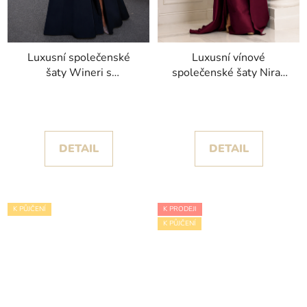
Luxusní společenské
Luxusní vínové
šaty Wineri s
společenské šaty Niras
balónovými rukávy a
na jedno rameno s
sukní s rozparkem
květinovou aplikací
DETAIL
DETAIL
K PŮJČENÍ
K PRODEJI
K PŮJČENÍ