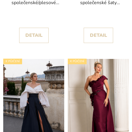
společenské/plesové
společenské šaty
šaty Frida IV s
Teculia s dramatickou
objemnou sukní s
balónovou sukní
rozparkem
DETAIL
DETAIL
K PŮJČENÍ
K PŮJČENÍ