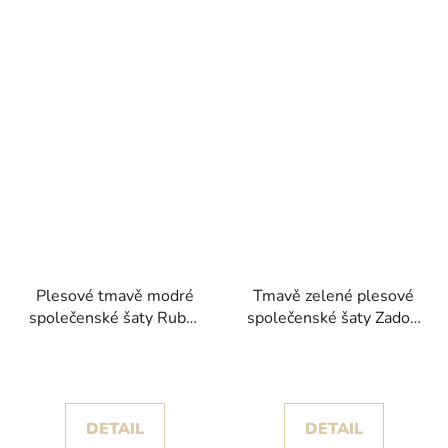
Plesové tmavě modré
Tmavě zelené plesové
společenské šaty Rubar
společenské šaty Zadori
se splývavou sukní
s krajkovým živůtkem
DETAIL
DETAIL