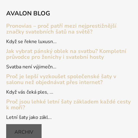
Z
á
AVALON BLOG
p
a
Pronovias – proč patří mezi nejprestižnější
t
značky svatebních šatů na světě?
í
Když se řekne luxusn...
Jak vybrat pánský oblek na svatbu? Kompletní
průvodce pro ženichy i svatební hosty
Svatba není výjimečn...
Proč je lepší vyzkoušet společenské šaty v
salonu než objednávat přes internet?
Když vás čeká ples, ...
Proč jsou lehké letní šaty základem každé cesty
k moři?
Letní šaty jako zákl...
ARCHIV