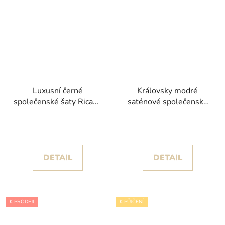
Luxusní černé
Královsky modré
společenské šaty Ricana
saténové společenské
s jemnými volány a
šaty Scara s úzkými
rozparkem
ramínky
DETAIL
DETAIL
K PRODEJI
K PŮJČENÍ