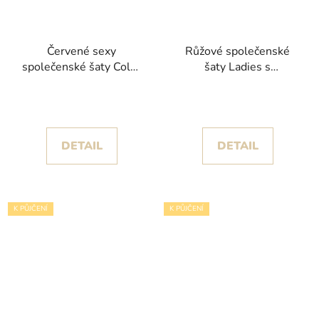
Červené sexy
Růžové společenské
společenské šaty Colet
šaty Ladies s
třpytivé s vysokým
květinovými detaily
rozparkem
DETAIL
DETAIL
K PŮJČENÍ
K PŮJČENÍ