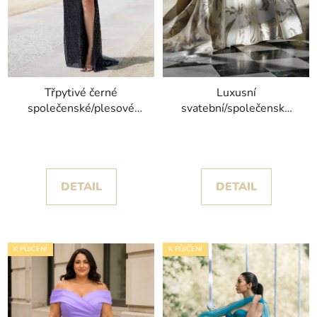
Třpytivé černé
Luxusní
společenské/plesové
svatební/společenské
šaty Sigi poseté flitry
šaty Medicea se zlatými
kolekce Christian
květinovými detaily
Koehlert
DETAIL
DETAIL
K PŮJČENÍ
K PŮJČENÍ