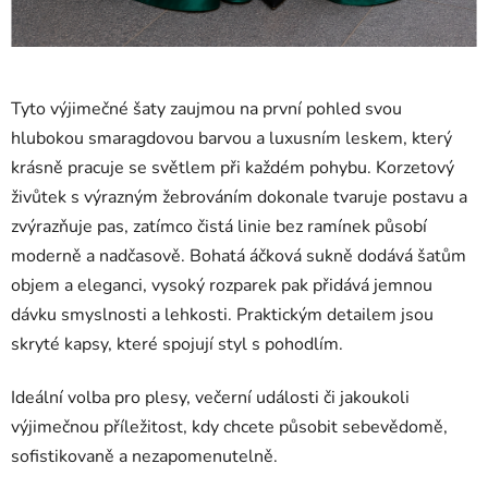
Tyto výjimečné šaty zaujmou na první pohled svou
hlubokou smaragdovou barvou a luxusním leskem, který
krásně pracuje se světlem při každém pohybu. Korzetový
živůtek s výrazným žebrováním dokonale tvaruje postavu a
zvýrazňuje pas, zatímco čistá linie bez ramínek působí
moderně a nadčasově. Bohatá áčková sukně dodává šatům
objem a eleganci, vysoký rozparek pak přidává jemnou
dávku smyslnosti a lehkosti. Praktickým detailem jsou
skryté kapsy, které spojují styl s pohodlím.
Ideální volba pro plesy, večerní události či jakoukoli
výjimečnou příležitost, kdy chcete působit sebevědomě,
sofistikovaně a nezapomenutelně.