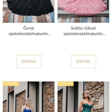
Černé
Světle růžové
společenské/maturitní
společenské/maturitní
šaty Bony s živůtkem
šaty Claid poseté
posetým korálky
korálky
DETAIL
DETAIL
K PŮJČENÍ
K PŮJČENÍ