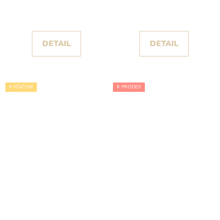
šaty Frida IV s
šaty Frida III s objemnou
objemnou sukní s
sukní a rozparkem
rozparkem
DETAIL
DETAIL
K PŮJČENÍ
K PRODEJI