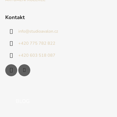
Kontakt
info
@
studioavalon.cz
+420 775 782 822
+420 603 518 087
BLOG