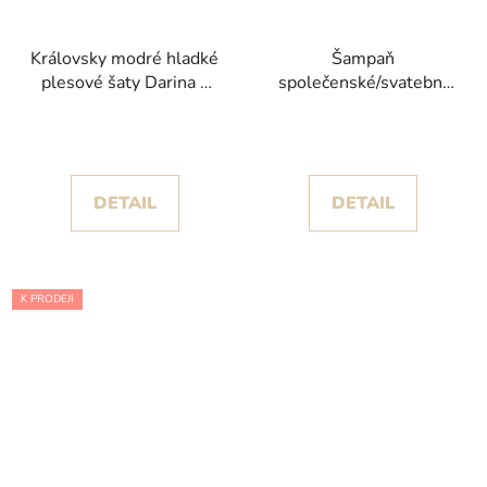
Královsky modré hladké
Šampaň
plesové šaty Darina s
společenské/svatební
elegantním rozparkem
šaty Rihanna s
hlubokým výstřihem
DETAIL
DETAIL
K PRODEJI