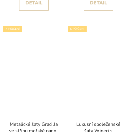
DETAIL
DETAIL
K PŮJČENÍ
K PŮJČENÍ
Metalické šaty Gracilla
Luxusní společenské
ve střihu mořské panny
šaty Wineri s