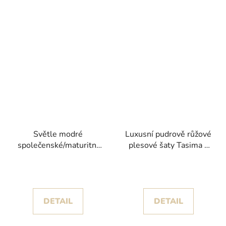
Světle modré
Luxusní pudrově růžové
společenské/maturitní
plesové šaty Tasima s
šaty Cukily III s
odhalenými rameny a
třpytivou tylovou sukní
vlečkou
a rukávky
DETAIL
DETAIL