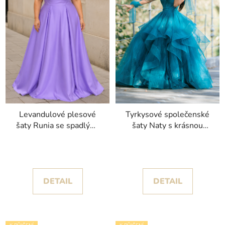
Levandulové plesové
Tyrkysové společenské
šaty Runia se spadlými
šaty Naty s krásnou
rukávy a překládaným
tylovou sukní
živůtkem
DETAIL
DETAIL