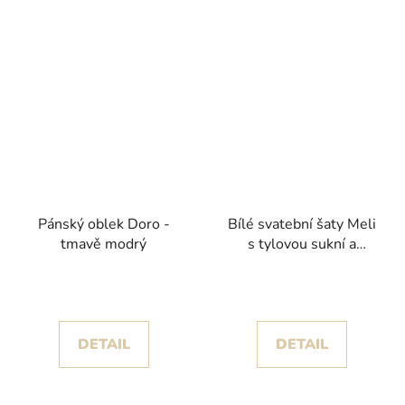
Pánský oblek Doro -
Bílé svatební šaty Meli
tmavě modrý
s tylovou sukní a
rozparkem kolekce
Nicole Milano 2025
DETAIL
DETAIL