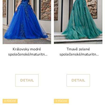
Královsky modré
Tmavě zelené
společenské/maturitní
společenské/maturitní
šaty Verona s
šaty Inna s objemnou
princeznovskou sukní
tylovou sukní se zlatými
posetou krajkou
třpytky
DETAIL
DETAIL
K PŮJČENÍ
K PŮJČENÍ