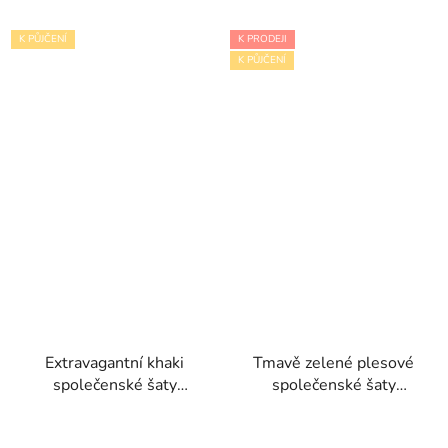
K PŮJČENÍ
K PRODEJI
K PŮJČENÍ
Extravagantní khaki
Tmavě zelené plesové
společenské šaty
společenské šaty
Sarah-Green
Rachel se splývavou
sukní a krajkovým