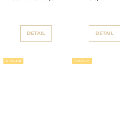
s dramatickými
balónovými rukávy a
splývavými rukávy
sukní s rozparkem
DETAIL
DETAIL
K PŮJČENÍ
K PŮJČENÍ