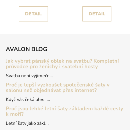
živůtkem
DETAIL
DETAIL
Z
á
AVALON BLOG
p
a
Jak vybrat pánský oblek na svatbu? Kompletní
t
průvodce pro ženichy i svatební hosty
í
Svatba není výjimečn...
Proč je lepší vyzkoušet společenské šaty v
salonu než objednávat přes internet?
Když vás čeká ples, ...
Proč jsou lehké letní šaty základem každé cesty
k moři?
Letní šaty jako zákl...