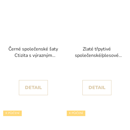
Černé společenské šaty
Zlaté třpytivé
Ctizita s výrazným
společenské/plesové
střihem kolekce Corizzi
šaty Macada kolekce
Christian Koehlert
DETAIL
DETAIL
K PŮJČENÍ
K PŮJČENÍ