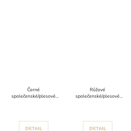
Černé
Růžové
společenské/plesové
společenské/plesové
šaty Frida I s rozparkem
šaty Frida II s rozparkem
kolekce Corizzi
kolekce Corizzi
DETAIL
DETAIL