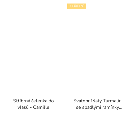
K PŮJČENÍ
Stříbrná čelenka do
Svatební šaty Turmalin
vlasů - Camille
se spadlými ramínky
kolekce Pronovias
privée