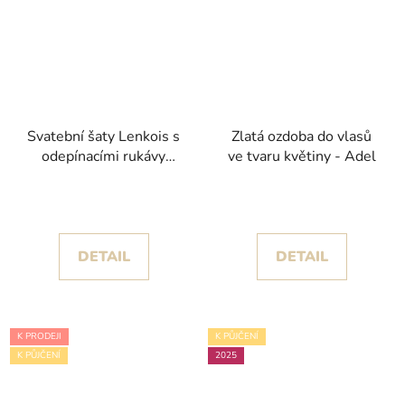
Svatební šaty Lenkois s
Zlatá ozdoba do vlasů
odepínacími rukávy
ve tvaru květiny - Adel
kolekce Pronovias 2024
DETAIL
DETAIL
K PRODEJI
K PŮJČENÍ
K PŮJČENÍ
2025