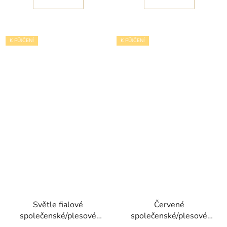
K PŮJČENÍ
K PŮJČENÍ
Světle fialové
Červené
společenské/plesové
společenské/plesové