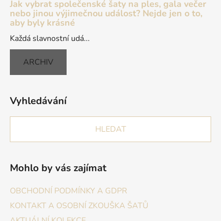
Jak vybrat společenské šaty na ples, gala večer
nebo jinou výjimečnou událost? Nejde jen o to,
aby byly krásné
Každá slavnostní udá...
ARCHIV
Vyhledávání
HLEDAT
Mohlo by vás zajímat
OBCHODNÍ PODMÍNKY A GDPR
KONTAKT A OSOBNÍ ZKOUŠKA ŠATŮ
AKTUÁLNÍ KOLEKCE