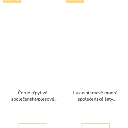
K PŮJČENÍ
K PŮJČENÍ
Černé třpytivé
Luxusní tmavě modré
společenské/plesové
společenské šaty
šaty Pabi s peřím
Gaprin bez ramínek s
kolekce Christian
korzetem
Koehlert